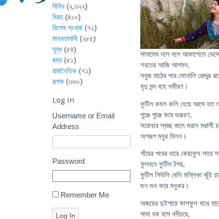
বিবিধ
(২,৩২২)
বিরহ
(৪১০)
বিশেষ সংখ্যা
(৭১)
মানবতাবাদী
(২৮৫)
যুদ্ধ
(৫৪)
সাদামেঘ দলে দলে আকাশেতে ভেসে
রম্য
(৫১)
শরতের আজি আগমন,
রাজনৈতিক
(৭১)
সবুজ মাঠের পরে সোনালি রোদ্দুর ঝর
রূপক
(৩৩০)
মৃদু মন্দ বহে সমীরণ।
Log In
ফুটিল কমল কলি ধেয়ে আসে যত 
পুঞ্জে পুঞ্জে করে গুঞ্জরণ,
Username or Email
সরোবরে স্বচ্ছ জলে মরাল মরালী 
Address
অপরূপ মধুর মিলন।
গাঁয়ের পথের ধারে কেয়াফুল সারে স
Password
ফুলবনে ফুটিল টগর,
ফুটিল শিউলি বেলি মল্লিকা জুঁই চ
গুন গুন করে মধুকর।
Remember Me
অজয়ের দুইপারে কাশফুল ধারে ধার
সাদা বক বসে নদীচরে,
Log In