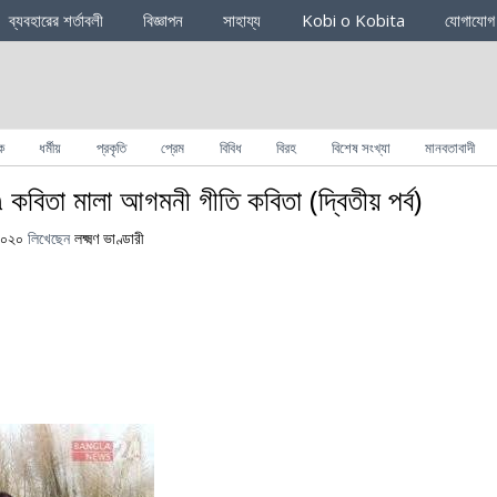
ব্যবহারের শর্তাবলী
বিজ্ঞাপন
সাহায্য
Kobi o Kobita
যোগাযোগ
ক
ধর্মীয়
প্রকৃতি
প্রেম
বিবিধ
বিরহ
বিশেষ সংখ্যা
মানবতাবাদী
বিতা মালা আগমনী গীতি কবিতা (দ্বিতীয় পর্ব)
 ২০২০
লিখেছেন
লক্ষ্মণ ভাণ্ডারী