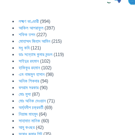
লক্ষ্মণ ভাণ্ডারী
(994)
আকিল আশরাফুল
(397)
শফিক তপন
(227)
মোহাম্মদ জিহাদ আমিন
(215)
মধু কবি
(121)
ডাঃ সন্তোষ কুমার মন্ডল
(119)
সাইদুর রহমান
(102)
হাকিকুর রহমান
(102)
এম নাজমুল হাসান
(98)
অনিক শিকদার
(94)
বলরাম সরকার
(90)
মোঃ মুসা
(87)
মোঃ অনিক দেওয়ান
(71)
অর্ঘ্যদীপ চক্রবর্তী
(69)
নিয়াজ মাহমুদ
(64)
সাহাদাত মানিক
(60)
আবু কওছর
(42)
সুবোধ কুমার শিট
(35)