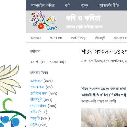
Sections
সাম্প্রতিক কবিতা
কবি
প্রশ্ন
প্রাইভেসি নীতি
কবি ও কবিতা
সময়ের শ্রেষ্ঠ কবিদের আসর
Categories
আপনজন
গানের কথা
ছোটদের ছড়া
জীবনমুখী
দেশাত্মবোধ
শারদ সংকলন-১৪২৭ ক
বর্ষাকাল
লেখা জমা দিয়েছেন
১৭ সেপ্টেম্বর,
২৫শে শ্রাবণ, ১৪৩৩ বঙ্গাব্দ
কবিতার বিষয়
আপনজন
(৩৯৭)
গানের কথা
(৫৯)
শারদ সংকলন-১৪২৭ কবিতা মালা
ছোটদের ছড়া
(২৯২)
আগমনী গীতি কবিতা (দ্বিতীয় পর্ব)
জীবনমুখী
(৬৭২)
কলমে-কবি লক্ষ্মণ ভাণ্ডারী
দেশাত্মবোধক
(২৪৪)
ধর্মীয়
(১৮৬)
প্রকৃতি
(৬৪০)
প্রেম
(৮১৫)