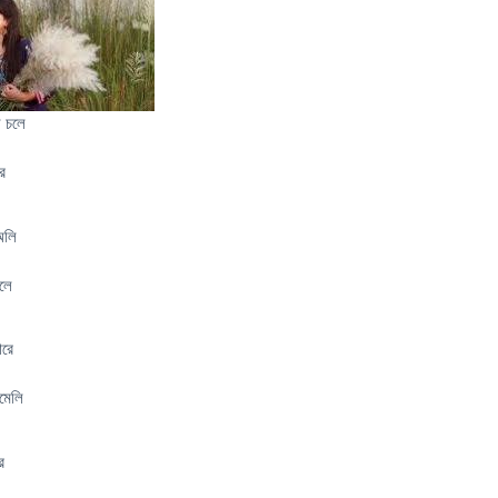
 চলে
ে
অলি
চলে
ারে
ামেলি
ে