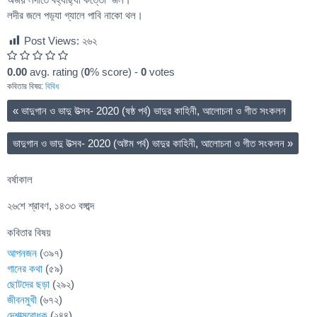
লদীর জলে পড়্যা গ্যালে পাবি নাকো থল।
Post Views:
২৬২
0.00
avg. rating (
0
% score) -
0
votes
কবিতার বিষয়:
বিবিধ
«
ভাদুগান ও ভাদু উত্সব- 2020 (ষষ্ঠ পর্ব) ভাদুর কাহিনী, আলোচনা ও গীত সংকলন
ভাদুগান ও ভাদু উত্সব- 2020 (অষ্টম পর্ব) ভাদুর কাহিনী, আলোচনা ও গীত সংকলন
»
বর্ষাকাল
২৬শে শ্রাবণ, ১৪৩৩ বঙ্গাব্দ
কবিতার বিষয়
আপনজন
(৩৯৭)
গানের কথা
(৫৯)
ছোটদের ছড়া
(২৯২)
জীবনমুখী
(৬৭২)
দেশাত্মবোধক
(২৪৪)