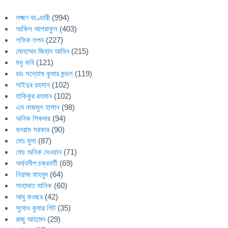
লক্ষ্মণ ভাণ্ডারী
(994)
আকিল আশরাফুল
(403)
শফিক তপন
(227)
মোহাম্মদ জিহাদ আমিন
(215)
মধু কবি
(121)
ডাঃ সন্তোষ কুমার মন্ডল
(119)
সাইদুর রহমান
(102)
হাকিকুর রহমান
(102)
এম নাজমুল হাসান
(98)
অনিক শিকদার
(94)
বলরাম সরকার
(90)
মোঃ মুসা
(87)
মোঃ অনিক দেওয়ান
(71)
অর্ঘ্যদীপ চক্রবর্তী
(69)
নিয়াজ মাহমুদ
(64)
সাহাদাত মানিক
(60)
আবু কওছর
(42)
সুবোধ কুমার শিট
(35)
রাজু আহমেদ
(29)