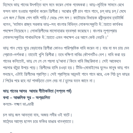
হিসেবে ভাদু গানের উৎপত্তি বলে মনে করেন লোক গবেষকরা। ভাদু–মূর্তিকে সামনে রেখে
ফসল ভাল হওয়ার প্রার্থনা করেন শিল্পীরা। অঝোর বৃষ্টি চান গানে গানে, চল্ ভাদু চল্ / মেঘে
এল জল / ভিজে গেল দামি শাড়ি / ভেঙে গেল মল। কাটোয়ার বিধায়ক রবীন্দ্রনাথ চ্যাটার্জি
বলেন, ‘বর্তমান রাজ্য সরকার ভাদু–সহ বাংলার বিভিন্ন লোকসংস্কৃতি বঁাচাতে কার্যকর
পদক্ষেপ নিয়েছেন। লোকশিল্পীদের মাসোহারার ব্যবস্থা করেছেন। বাংলার লুপ্তপ্রায়
লোকসংস্কৃতির শাখাগুলিকে বঁাচাতে এমন পদক্ষেপ এর আগে কেউ নেয়নি।’
ভাদু গান গেয়ে ঘুরে বেড়ানোর শিল্পীরা কোনও পারিশ্রমিক দাবি করেন না। যার যা মন চায় দেন
শ্রোতা–দর্শকরা। তাতেই খুশি শিল্পীরা। তবে দক্ষিণা দাবির কৌশলটিও বেশ। দাবি করা হয়
গানের কলিতেই, ভাদু লে লে লে পয়সা দু’আনা / কিনে খাবি মিছরিদানা। সেই আবেদনে
পয়সার বটুয়া উপচে পড়ে। শিল্পীদের হাসি চওড়া হয়। টিভি–মোবাইলের যুগেও মানুষ ভাদু গান
শুনছেন, এটাই শিল্পীদের প্রাপ্তি। সেই প্রাপ্তির আনন্দই গানে গানে ঝরে, এক পিঠ চুল ভাদুর
/ পিঠের পরে রহে না/ শাশুড়িতে তেল দেয় না / চুলের যতন জানে না।
ভাদু গানের আসর আমার গীতিকবিতা (সপ্তম পর্ব)
কথা – আঞ্চলিক সুর – অপ্রচলিত
কলমে- লক্ষ্মণ ভাণ্ডারী
চল ভাদু জল আনত্যা যাব, অজয় লদীর ওই ঘাটে।
মাঠ্যের আল্যে ছাগল চরে ফকির ডাঙার ধানখ্যাতে।