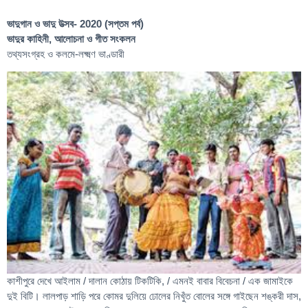
ভাদুগান ও ভাদু উত্সব- 2020 (সপ্তম পর্ব)
ভাদুর কাহিনী, আলোচনা ও গীত সংকলন
তথ্যসংগ্রহ ও কলমে-লক্ষ্মণ ভাণ্ডারী
কাশীপুরে দেখে আইলাম / দালান কোঠায় টিকটিকি, / এমনই বাবার বিবেচনা / এক জামাইকে
দুই বিটি। লালপাড় শাড়ি পরে কোমর দুলিয়ে ঢোলের নিখুঁত বোলের সঙ্গে গাইছেন শঙ্করী দাস,