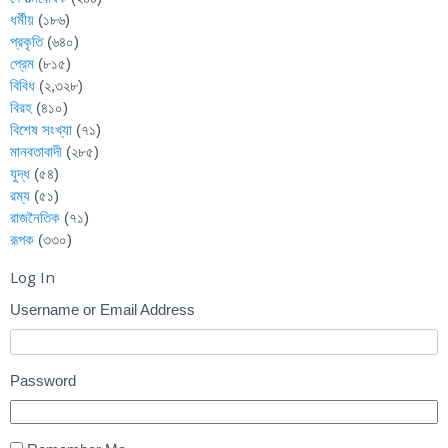
ধর্মীয়
(১৮৬)
প্রকৃতি
(৬৪০)
প্রেম
(৮১৫)
বিবিধ
(২,৩২৮)
বিরহ
(৪১০)
বিশেষ সংখ্যা
(৭১)
মানবতাবাদী
(২৮৫)
যুদ্ধ
(৫৪)
রম্য
(৫১)
রাজনৈতিক
(৭১)
রূপক
(৩৩০)
Log In
Username or Email Address
Password