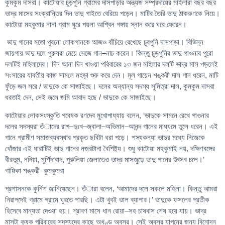
কুমকুম দাসরা। কাটোয়ার চুড়পুনি গ্রামের দাসপাড়ার অন্ত্যজ সম্প্রদায়ের মহিলারা বছর বছর
ভাদ্র মাসের সংক্রান্তির দিন ভাদু গাইতে বেরিয়ে পড়েন। মাটির তৈরি ভাদু ঠাকরুণকে নিয়ে।
কাটোয়া মহকুমার নানা গ্রাম ঘুরে পয়লা আশ্বিন গঙ্গায় স্নান করে ঘরে ফেরেন।
ভাদু গানের মতো পুরনো লোকগানকে আজও বাঁচিয়ে রেখেছে চুরপুনি দাসপাড়া। বিভিন্ন
জায়গায় ভাদু দলে পুরুষরা মেয়ে সেজে গান–নাচ করেন। কিন্তু চুড়পুনির ভাদু গাওনার পুরো
দলটিই মহিলাদের। দিন আনা দিন খাওয়া পরিবারের ১৩ জন মহিলার দলটি ভাদ্র মাস পড়লেই
সংসারের যাবতীয় কাজ সামলে মহড়া শুরু করে দেন। মূল গায়েন শঙ্করী দাস গান ধরেন, মাটি
ফুঁড়ে জল সরে / ভাদুকে কে সাজাইছে। দলের অন্যান্য সদস্য সুমিত্রা দাস, কুমকুম দাসরা
ধরতাই দেন, সেই জলে জমি আবাদ হছে / ভাদুকে কে সাজাইছে।
কাটোয়ার লোকসংস্কৃতি গবেষক রণদেব মুখোপাধ্যায় বলেন, ‘ভাদুকে সামনে রেখে গাওনার
দলের সদস্যরা তঁাদের রাগ–দুঃখ–জ্বালা–অভিমান–আনন্দ গানের মাধ্যমে তুলে ধরেন। এই
গানে গ্রামীণ সমাজব্যবস্থার প্রকৃত ছবিটা ধরা পড়ে। শস্যকন্যা ভাদুর মধ্যে নিজেকে
খোঁজার এই ধারাটিই ভাদু গানের নজরটানা বৈশিষ্ট্য। শুধু কাটোয়া মহকুমাই নয়, দক্ষিণবঙ্গের
বীরভূম, নদিয়া, মুর্শিদাবাদ, পুরুলিয়া জেলাতেও ভাদ্র মাসজুড়ে ভাদু গানের উৎসব চলে।’
গায়িকা শঙ্করী–কুমকুমরা
প্রশাসনকে কুর্নিশ জানিয়েছেন। তঁারা বলেন, ‘আমাদের দলে সকলে মহিলা। কিন্তু আমরা
নিরাপদেই গ্রামে গ্রামে ঘুরতে পারছি। এটা খুবই ভাল ব্যাপার।’ ভাদুকে ফসলের প্রতীক
হিসেবে মান্যতা দেওয়া হয়। শ্রাবণ মাসে ধান রোয়া–সহ চাষবাস শেষ হয়ে যায়। ভাদ্র
মাসটা কৃষক পরিবারের সদস্যদের কাছে অখণ্ড অবসর। সেই অবসর যাপনের জন্য বিনোদন