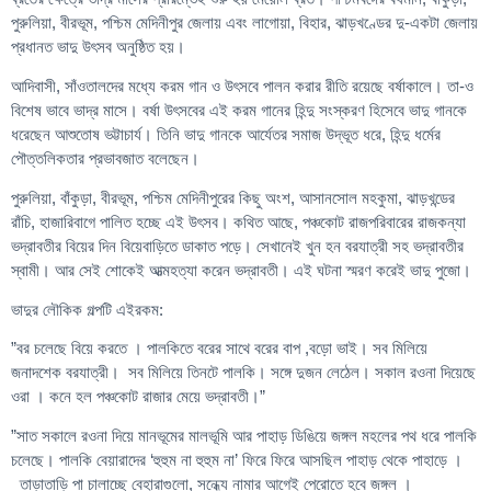
পুরুলিয়া, বীরভূম, পশ্চিম মেদিনীপুর জেলায় এবং লাগোয়া, বিহার, ঝাড়খণ্ডের দু-একটা জেলায়
প্রধানত ভাদু উৎসব অনুষ্ঠিত হয়।
আদিবাসী, সাঁওতালদের মধ্যে করম গান ও উৎসবে পালন করার রীতি রয়েছে বর্ষাকালে। তা-ও
বিশেষ ভাবে ভাদ্র মাসে। বর্ষা উৎসবের এই করম গানের হিন্দু সংস্করণ হিসেবে ভাদু গানকে
ধরেছেন আশুতোষ ভট্টাচার্য। তিনি ভাদু গানকে আর্যেতর সমাজ উদ্ভূত ধরে, হিন্দু ধর্মের
পৌত্তলিকতার প্রভাবজাত বলেছেন।
পুরুলিয়া, বাঁকুড়া, বীরভূম, পশ্চিম মেদিনীপুরের কিছু অংশ, আসানসোল মহকুমা, ঝাড়খন্ডের
রাঁচি, হাজারিবাগে পালিত হচ্ছে এই উৎসব। কথিত আছে, পঞ্চকোট রাজপরিবারের রাজকন্যা
ভদ্রাবতীর বিয়ের দিন বিয়েবাড়িতে ডাকাত পড়ে। সেখানেই খুন হন বরযাত্রী সহ ভদ্রাবতীর
স্বামী। আর সেই শোকেই আত্মহত্যা করেন ভদ্রাবতী। এই ঘটনা স্মরণ করেই ভাদু পুজো।
ভাদুর লৌকিক গল্পটি এইরকম:
”বর চলেছে বিয়ে করতে । পালকিতে বরের সাথে বরের বাপ ,বড়ো ভাই। সব মিলিয়ে
জনাদশেক বরযাত্রী। সব মিলিয়ে তিনটে পালকি। সঙ্গে দুজন লেঠেল। সকাল রওনা দিয়েছে
ওরা । কনে হল পঞ্চকোট রাজার মেয়ে ভদ্রাবতী।”
”সাত সকালে রওনা দিয়ে মানভূমের মালভূমি আর পাহাড় ডিঙিয়ে জঙ্গল মহলের পথ ধরে পালকি
চলেছে। পালকি বেয়ারাদের ‘হুহুম না হুহুম না’ ফিরে ফিরে আসছিল পাহাড় থেকে পাহাড়ে ।
তাড়াতাড়ি পা চালাচ্ছে বেহারাগুলো, সন্ধ্যে নামার আগেই পেরোতে হবে জঙ্গল ।