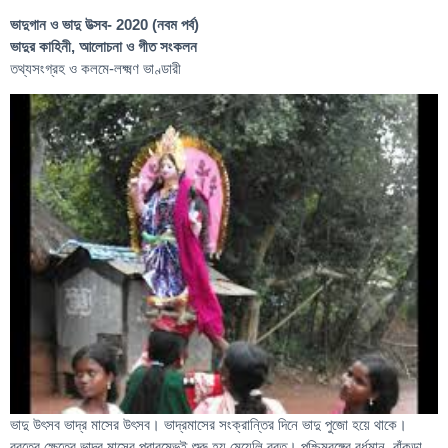
ভাদুগান ও ভাদু উত্সব- 2020 (নবম পর্ব)
ভাদুর কাহিনী, আলোচনা ও গীত সংকলন
তথ্যসংগ্রহ ও কলমে-লক্ষ্মণ ভাণ্ডারী
ভাদু উৎসব ভাদ্র মাসের উৎসব। ভাদ্রমাসের সংক্রান্তির দিনে ভাদু পুজো হয়ে থাকে।
ব্রতের ক্ষেত্রে ভাদ্র মাসের প্রারম্ভেই শুরু হয় মেয়েলি ব্রত। পশ্চিমবঙ্গের বর্ধমান, বাঁকুড়া,