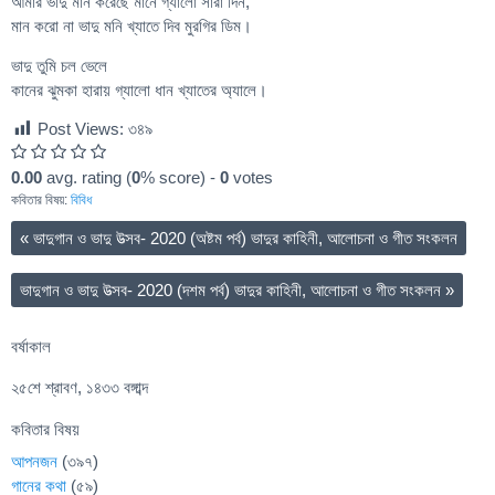
আমার ভাদু মান করেছে মানে গ্যালো সারা দিন,
মান করো না ভাদু মনি খ্যাতে দিব মুরগির ডিম।
ভাদু তুমি চল ভেলে
কানের ঝুমকা হারায় গ্যালো ধান খ্যাতের অ্যালে।
Post Views:
৩৪৯
0.00
avg. rating (
0
% score) -
0
votes
কবিতার বিষয়:
বিবিধ
«
ভাদুগান ও ভাদু উত্সব- 2020 (অষ্টম পর্ব) ভাদুর কাহিনী, আলোচনা ও গীত সংকলন
ভাদুগান ও ভাদু উত্সব- 2020 (দশম পর্ব) ভাদুর কাহিনী, আলোচনা ও গীত সংকলন
»
বর্ষাকাল
২৫শে শ্রাবণ, ১৪৩৩ বঙ্গাব্দ
কবিতার বিষয়
আপনজন
(৩৯৭)
গানের কথা
(৫৯)