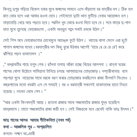
কিন্তু দুপুর গড়িয়ে বিকেল হবার মুখে জঙ্গলের সামনে এসে দাঁড়ালো বর যাত্রীর দল। ঠিক হল
রাত ভোর হলে ওরা আবার রওনা দেবে। সেইমতো দুটো ভাত ফুটিয়ে নেবার আয়োজন হল।
তাড়াতাড়ি খেয়ে শুয়ে পড়তে হবে। পরদিন খুব ভোরে রওনা দিতে হবে যে। সবে মাত্র দু-গাল
ভাত মুখে তুলেছে বেহারাগুলো , একটা অদ্ভুত শব্দে সবাই চমকে উঠল।”
সেই শিস শুনে বেহারাগুলোর চোখেমুখে আতঙ্ক ফুটে উঠল। ভাতের থালা ফেলে ওরা ছুটে
পালাল জঙ্গলের মধ্যে।বরযাত্রীর দল কিছু বুঝে উঠবার আগেই ‘হারে রে রে রে রে’! করে
ঝাঁপিয়ে পড়ল ডাকাতদল ।”
,” ভদ্রাবতীর গায়ে হলুদ শেষ। ছাঁদনা তলায় আঁকা হচ্ছে বিয়ের আলপনা । রান্না ঘরের
পাশের খোলা উঠোনে সামিয়ানা টানিয়ে চলছে আপ্যায়নের তোড়জোড়। দপ্তরীখানায় বসে
গড়গড়া মুখে নায়েবের সাথে বরকে বরণ করার তোড়জোর করছিলেন রাজা নীলমণি সিংদেও ।
বজ্রপাতের মতো খবরটা এল সে সময়ই। বর ও বরযাত্রী সকলেই ডাকাতদের হাতে নিহত
হয়েছে। নহবত থেমে গেল। ”
”আর একটা কিংবদন্তী আছে। ছাতনা রাজার সাথে পঞ্চকোটের রাজার যুদ্ধ হয়েছিল
ভাদ্রমাসে। তাতে পঞ্চকোটের রাজা জয়ী হন। সেই বিজয়কে মনে রেখেই নাকি ভাদু উৎসব।”
ভাদু গানের আসর আমার গীতিকবিতা (নবম পর্ব)
কথা – আঞ্চলিক সুর – অপ্রচলিত
কলমে- লক্ষ্মণ ভাণ্ডারী