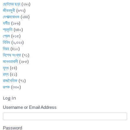
ছোটদের ছড়া
(২৯২)
জীবনমুখী
(৬৭২)
দেশাত্মবোধক
(২৪৪)
ধর্মীয়
(১৮৬)
প্রকৃতি
(৬৪০)
প্রেম
(৮১৫)
বিবিধ
(২,৩২২)
বিরহ
(৪১০)
বিশেষ সংখ্যা
(৭১)
মানবতাবাদী
(২৮৫)
যুদ্ধ
(৫৪)
রম্য
(৫১)
রাজনৈতিক
(৭১)
রূপক
(৩৩০)
Log In
Username or Email Address
Password