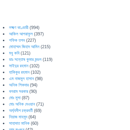
লক্ষ্মণ ভাণ্ডারী
(994)
আকিল আশরাফুল
(397)
শফিক তপন
(227)
মোহাম্মদ জিহাদ আমিন
(215)
মধু কবি
(121)
ডাঃ সন্তোষ কুমার মন্ডল
(119)
সাইদুর রহমান
(102)
হাকিকুর রহমান
(102)
এম নাজমুল হাসান
(98)
অনিক শিকদার
(94)
বলরাম সরকার
(90)
মোঃ মুসা
(87)
মোঃ অনিক দেওয়ান
(71)
অর্ঘ্যদীপ চক্রবর্তী
(69)
নিয়াজ মাহমুদ
(64)
সাহাদাত মানিক
(60)
আবু কওছর
(42)