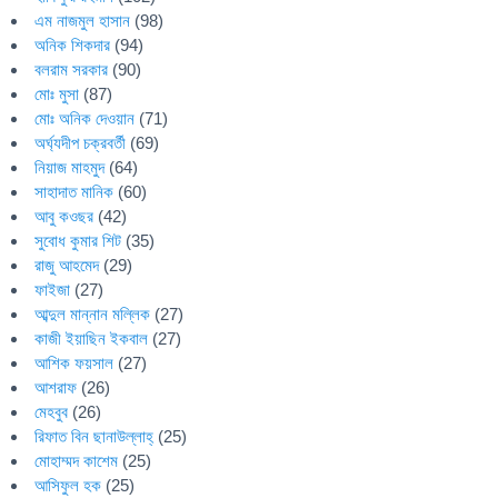
এম নাজমুল হাসান
(98)
অনিক শিকদার
(94)
বলরাম সরকার
(90)
মোঃ মুসা
(87)
মোঃ অনিক দেওয়ান
(71)
অর্ঘ্যদীপ চক্রবর্তী
(69)
নিয়াজ মাহমুদ
(64)
সাহাদাত মানিক
(60)
আবু কওছর
(42)
সুবোধ কুমার শিট
(35)
রাজু আহমেদ
(29)
ফাইজা
(27)
আব্দুল মান্নান মল্লিক
(27)
কাজী ইয়াছিন ইকবাল
(27)
আশিক ফয়সাল
(27)
আশরাফ
(26)
মেহবুব
(26)
রিফাত বিন ছানাউল্লাহ্
(25)
মোহাম্মদ কাশেম
(25)
আসিফুল হক
(25)