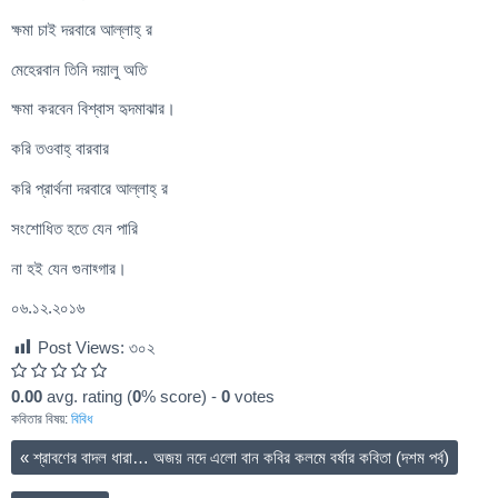
ক্ষমা চাই দরবারে আল্লাহ্ র
মেহেরবান তিনি দয়ালু অতি
ক্ষমা করবেন বিশ্বাস হৃদমাঝার।
করি তওবাহ্ বারবার
করি প্রার্থনা দরবারে আল্লাহ্ র
সংশোধিত হতে যেন পারি
না হই যেন গুনাহ্গার।
০৬.১২.২০১৬
Post Views:
৩০২
0.00
avg. rating (
0
% score) -
0
votes
কবিতার বিষয়:
বিবিধ
«
শ্রাবণের বাদল ধারা… অজয় নদে এলো বান কবির কলমে বর্ষার কবিতা (দশম পর্ব)