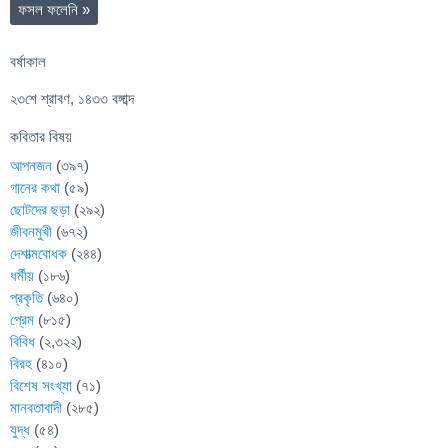
ফসল ফলেনি
»
বর্ষাকাল
২৩শে শ্রাবণ, ১৪৩৩ বঙ্গাব্দ
কবিতার বিষয়
আপনজন
(৩৯৭)
গানের কথা
(৫৯)
ছোটদের ছড়া
(২৯২)
জীবনমুখী
(৬৭২)
দেশাত্মবোধক
(২৪৪)
ধর্মীয়
(১৮৬)
প্রকৃতি
(৬৪০)
প্রেম
(৮১৫)
বিবিধ
(২,৩২২)
বিরহ
(৪১০)
বিশেষ সংখ্যা
(৭১)
মানবতাবাদী
(২৮৫)
যুদ্ধ
(৫৪)