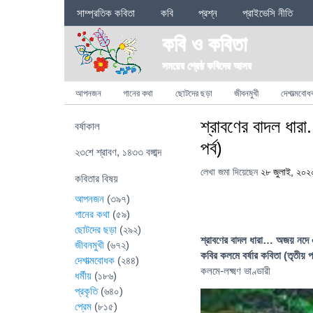
Sections
সাম্প্রতিক কবিতা
কবি
প্রশ্ন
প্রাইভেসি নীতি
কবি ও কবিতা
সময়ের শ্রেষ্ঠ কবিদের আসর
Categories
আপনজন
গানের কথা
ছোটদের ছড়া
জীবনমুখী
দেশাত্মবোধ
শ্রাবণের বাদল ধার
বর্ষাকাল
পর্ব)
২৩শে শ্রাবণ, ১৪৩৩ বঙ্গাব্দ
লেখা জমা দিয়েছেন
২৮ জুলাই, ২০২
কবিতার বিষয়
আপনজন
(৩৯৭)
গানের কথা
(৫৯)
ছোটদের ছড়া
(২৯২)
শ্রাবণের বাদল ধারা… অজয় নদে
জীবনমুখী
(৬৭২)
কবির কলমে বর্ষার কবিতা (তৃতীয় পর
দেশাত্মবোধক
(২৪৪)
কলমে-লক্ষ্মণ ভাণ্ডারী
ধর্মীয়
(১৮৬)
প্রকৃতি
(৬৪০)
প্রেম
(৮১৫)