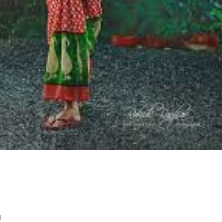
,
।
ি।