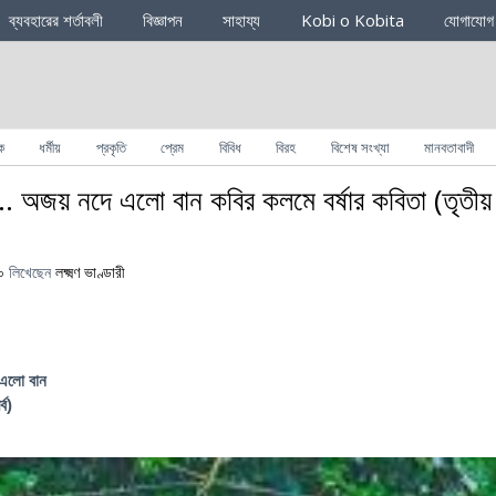
ব্যবহারের শর্তাবলী
বিজ্ঞাপন
সাহায্য
Kobi o Kobita
যোগাযোগ
ক
ধর্মীয়
প্রকৃতি
প্রেম
বিবিধ
বিরহ
বিশেষ সংখ্যা
মানবতাবাদী
া… অজয় নদে এলো বান কবির কলমে বর্ষার কবিতা (তৃতীয়
০
লিখেছেন
লক্ষ্মণ ভাণ্ডারী
 এলো বান
্ব)