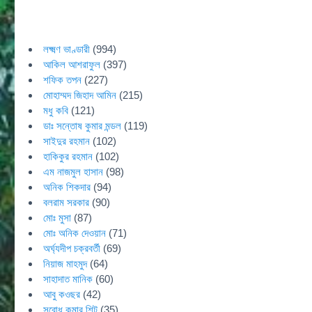
লক্ষ্মণ ভাণ্ডারী
(994)
আকিল আশরাফুল
(397)
শফিক তপন
(227)
মোহাম্মদ জিহাদ আমিন
(215)
মধু কবি
(121)
ডাঃ সন্তোষ কুমার মন্ডল
(119)
সাইদুর রহমান
(102)
হাকিকুর রহমান
(102)
এম নাজমুল হাসান
(98)
অনিক শিকদার
(94)
বলরাম সরকার
(90)
মোঃ মুসা
(87)
মোঃ অনিক দেওয়ান
(71)
অর্ঘ্যদীপ চক্রবর্তী
(69)
নিয়াজ মাহমুদ
(64)
সাহাদাত মানিক
(60)
আবু কওছর
(42)
সুবোধ কুমার শিট
(35)