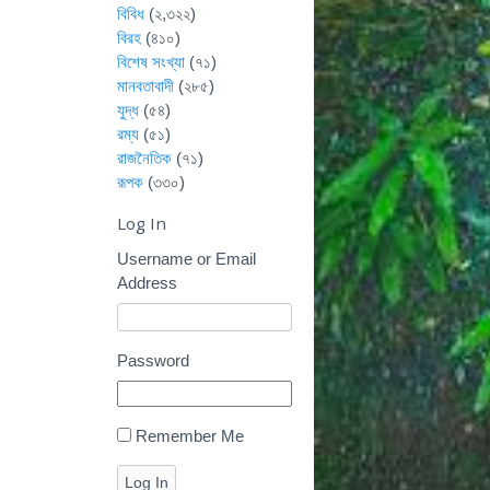
বিবিধ
(২,৩২২)
বিরহ
(৪১০)
বিশেষ সংখ্যা
(৭১)
মানবতাবাদী
(২৮৫)
যুদ্ধ
(৫৪)
রম্য
(৫১)
রাজনৈতিক
(৭১)
রূপক
(৩৩০)
Log In
Username or Email
Address
Password
Remember Me
Log In