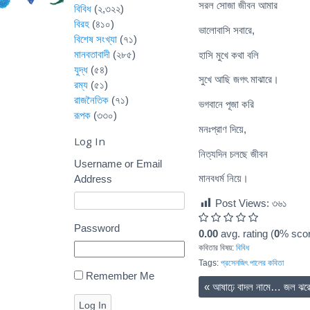
সরল সোজা জীবন আমার
বিবিধ
(২,৩২২)
বিরহ
(৪১০)
ভালোবাসি সবারে,
বিশেষ সংখ্যা
(৭১)
মানবতাবাদী
(২৮৫)
হাসি মুখে কথা বলি
যুদ্ধ
(৫৪)
সুখে আছি জগৎ মাঝারে।
রম্য
(৫১)
রাজনৈতিক
(৭১)
ভগবানে পূজা করি
রূপক
(৩৩০)
মনঃপ্রাণ দিয়ে,
Log In
নিত্যদিন চলছে জীবন
Username or Email
মানবধর্ম নিয়ে।
Address
Post Views:
৩৬১
Password
0.00
avg. rating (
0
% scor
কবিতার বিষয়:
বিবিধ
Tags:
প্রসেনজিৎ পালের কবিতা
Remember Me
«
আষাঢ়ে বাদল নামে… জল ঝরে অঝ
Log In