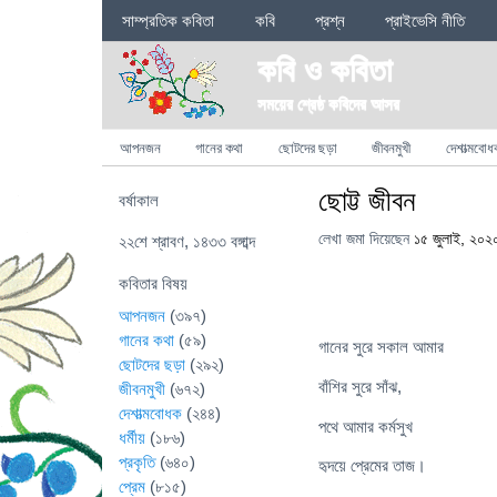
Sections
সাম্প্রতিক কবিতা
কবি
প্রশ্ন
প্রাইভেসি নীতি
কবি ও কবিতা
সময়ের শ্রেষ্ঠ কবিদের আসর
Categories
আপনজন
গানের কথা
ছোটদের ছড়া
জীবনমুখী
দেশাত্মবোধ
ছোট্ট জীবন
বর্ষাকাল
লেখা জমা দিয়েছেন
১৫ জুলাই, ২০২
২২শে শ্রাবণ, ১৪৩৩ বঙ্গাব্দ
কবিতার বিষয়
আপনজন
(৩৯৭)
গানের কথা
(৫৯)
গানের সুরে সকাল আমার
ছোটদের ছড়া
(২৯২)
বাঁশির সুরে সাঁঝ,
জীবনমুখী
(৬৭২)
দেশাত্মবোধক
(২৪৪)
পথে আমার কর্মসুখ
ধর্মীয়
(১৮৬)
প্রকৃতি
(৬৪০)
হৃদয়ে প্রেমের তাজ।
প্রেম
(৮১৫)