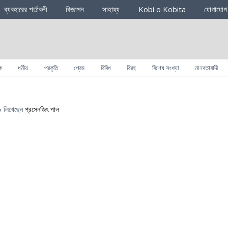
ব্যবহারের শর্তাবলী
বিজ্ঞাপন
সাহায্য
Kobi o Kobita
যোগাযোগ
ক
ধর্মীয়
প্রকৃতি
প্রেম
বিবিধ
বিরহ
বিশেষ সংখ্যা
মানবতাবাদী
০
লিখেছেন
প্রসেনজিৎ পাল