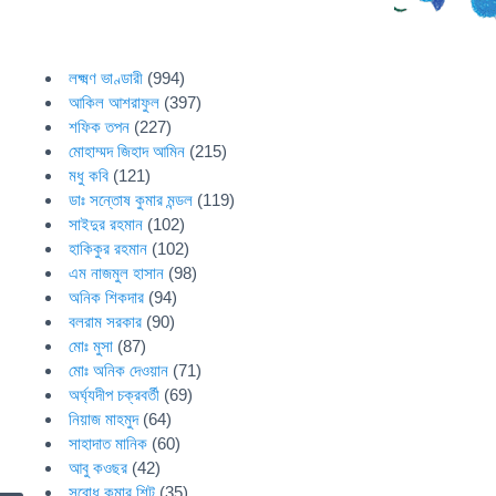
লক্ষ্মণ ভাণ্ডারী
(994)
আকিল আশরাফুল
(397)
শফিক তপন
(227)
মোহাম্মদ জিহাদ আমিন
(215)
মধু কবি
(121)
ডাঃ সন্তোষ কুমার মন্ডল
(119)
সাইদুর রহমান
(102)
হাকিকুর রহমান
(102)
এম নাজমুল হাসান
(98)
অনিক শিকদার
(94)
বলরাম সরকার
(90)
মোঃ মুসা
(87)
মোঃ অনিক দেওয়ান
(71)
অর্ঘ্যদীপ চক্রবর্তী
(69)
নিয়াজ মাহমুদ
(64)
সাহাদাত মানিক
(60)
আবু কওছর
(42)
সুবোধ কুমার শিট
(35)