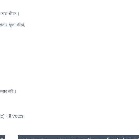
ো সারা জীবন।
তায় ধূলো গুঁড়ো,
 করার নাই।
e) -
0
votes