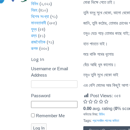
মোরা ভিক্ষে পেতে চাই।
বিবিধ
(২,৩২২)
বিরহ
(৪১০)
তুমি বন্ধু সুখে থেকো, ভালো থেক
বিশেষ সংখ্যা
(৭১)
মানবতাবাদী
(২৮৫)
জানি, তুমি কঠোর, তোমার চোখের পা
যুদ্ধ
(৫৪)
তবুও যেচে পড়ে তোমার কাছে যাই;
রম্য
(৫১)
রাজনৈতিক
(৭১)
হাত পাততে যাই।
রূপক
(৩৩০)
শুয়ে থাকি পথের ধূলোয়
Log In
বেঁচে আছি ধূম কালোয়।
Username or Email
তবুও তুমি সুখে থেকো ভাই
Address
এর বেশি মোদের আর কিছুই আশা
Password
Post Views:
৩৫৪
0.00
avg. rating (
0
% scor
কবিতার বিষয়:
বিবিধ
Remember Me
Tags:
প্রসেনজিৎ পালের কবিতা
Log In