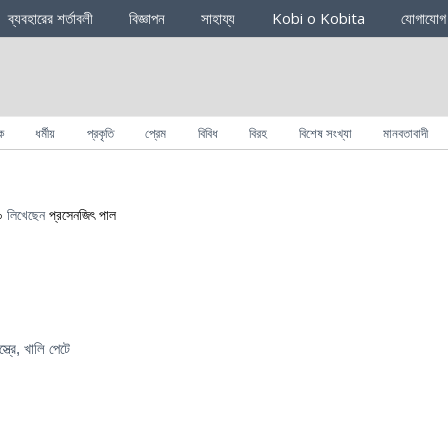
ব্যবহারের শর্তাবলী
বিজ্ঞাপন
সাহায্য
Kobi o Kobita
যোগাযোগ
ক
ধর্মীয়
প্রকৃতি
প্রেম
বিবিধ
বিরহ
বিশেষ সংখ্যা
মানবতাবাদী
০
লিখেছেন
প্রসেনজিৎ পাল
ত্রে, খালি পেটে