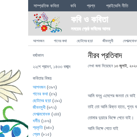
Sections
সাম্প্রতিক কবিতা
কবি
প্রশ্ন
প্রাইভেসি নীতি
কবি ও কবিতা
সময়ের শ্রেষ্ঠ কবিদের আসর
Categories
আপনজন
গানের কথা
ছোটদের ছড়া
জীবনমুখী
দেশাত্মবোধ
নীরব প্রতিবাদ
বর্ষাকাল
লেখা জমা দিয়েছেন
১৩ জুলাই, ২০২
২২শে শ্রাবণ, ১৪৩৩ বঙ্গাব্দ
কবিতার বিষয়
আপনজন
(৩৯৭)
গানের কথা
(৫৯)
আমি বন্ধু এদেশের জনতা যে ভাই
ছোটদের ছড়া
(২৯২)
তাই তো আমি রিক্ত হাতে, শূন্য বস্
জীবনমুখী
(৬৭২)
দেশাত্মবোধক
(২৪৪)
তোমার দুয়ারে ভিক্ষে পেতে যাই।
ধর্মীয়
(১৮৬)
প্রকৃতি
(৬৪০)
আমি ভিক্ষে পেতে যাই
প্রেম
(৮১৫)