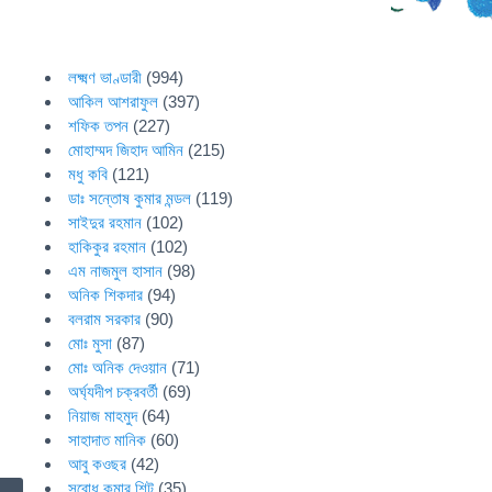
লক্ষ্মণ ভাণ্ডারী
(994)
আকিল আশরাফুল
(397)
শফিক তপন
(227)
মোহাম্মদ জিহাদ আমিন
(215)
মধু কবি
(121)
ডাঃ সন্তোষ কুমার মন্ডল
(119)
সাইদুর রহমান
(102)
হাকিকুর রহমান
(102)
এম নাজমুল হাসান
(98)
অনিক শিকদার
(94)
বলরাম সরকার
(90)
মোঃ মুসা
(87)
মোঃ অনিক দেওয়ান
(71)
অর্ঘ্যদীপ চক্রবর্তী
(69)
নিয়াজ মাহমুদ
(64)
সাহাদাত মানিক
(60)
আবু কওছর
(42)
সুবোধ কুমার শিট
(35)