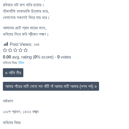
রবিবারে হাট বসে বটের ছায়ায়।
হাঁকাহাঁকি ডাকাডাকি চিত্কার করে,
বেলাশেষে সকলেই ফিরে যায় ঘরে।
আমাদের ছোট গ্রাম মায়ের মতন,
কবিতায় লিখে কবি শ্রীমান লক্ষ্মণ।
Post Views:
২৬৪
0.00
avg. rating (
0
% score) -
0
votes
কবিতার বিষয়:
বিবিধ
«
আঁখি তীর
আমার গাঁয়ের মাটি সোনা সম খাঁটি গাঁ আমার মাটি আমার (দশম পর্ব)
»
বর্ষাকাল
২৩শে শ্রাবণ, ১৪৩৩ বঙ্গাব্দ
কবিতার বিষয়