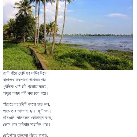
ছোট গাঁয়ে ছোট ঘর মাটির উঠান,
রাঙাপথে তরুশাখে পাখিদের গান।
পূবদিকে ওঠে রবি প্রভাত সময়ে,
অদূরে অজয় নদী সদা চলে বয়ে।
গাঁয়েতে নয়নদিঘি কালো তার জল,
পাড়ে তার তালগাছ ছায়া সুশীতল।
হাঁসগুলি ঘোলাজলে কোলাহল করে,
ভেসে চলে অবিরাম সারাদিন ধরে।
ছোটগাঁয়ে হাটতলা গাঁয়ের মাথায়,