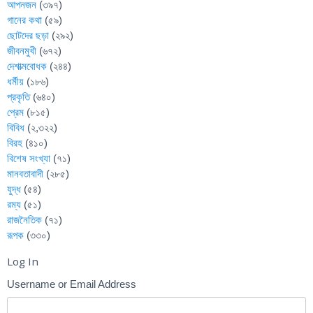
আপনজন
(৩৯৭)
গানের কথা
(৫৯)
ছোটদের ছড়া
(২৯২)
জীবনমুখী
(৬৭২)
দেশাত্মবোধক
(২৪৪)
ধর্মীয়
(১৮৬)
প্রকৃতি
(৬৪০)
প্রেম
(৮১৫)
বিবিধ
(২,৩২২)
বিরহ
(৪১০)
বিশেষ সংখ্যা
(৭১)
মানবতাবাদী
(২৮৫)
যুদ্ধ
(৫৪)
রম্য
(৫১)
রাজনৈতিক
(৭১)
রূপক
(৩৩০)
Log In
Username or Email Address