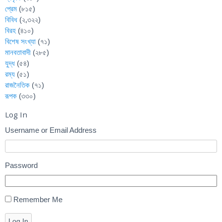
প্রেম
(৮১৫)
বিবিধ
(২,৩২২)
বিরহ
(৪১০)
বিশেষ সংখ্যা
(৭১)
মানবতাবাদী
(২৮৫)
যুদ্ধ
(৫৪)
রম্য
(৫১)
রাজনৈতিক
(৭১)
রূপক
(৩৩০)
Log In
Username or Email Address
Password
Remember Me
Log In