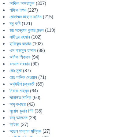
আকিল আশরাফুল
(397)
শফিক তপন
(227)
মোহাম্মদ জিহাদ আমিন
(215)
মধু কবি
(121)
ডাঃ সন্তোষ কুমার মন্ডল
(119)
সাইদুর রহমান
(102)
হাকিকুর রহমান
(102)
এম নাজমুল হাসান
(98)
অনিক শিকদার
(94)
বলরাম সরকার
(90)
মোঃ মুসা
(87)
মোঃ অনিক দেওয়ান
(71)
অর্ঘ্যদীপ চক্রবর্তী
(69)
নিয়াজ মাহমুদ
(64)
সাহাদাত মানিক
(60)
আবু কওছর
(42)
সুবোধ কুমার শিট
(35)
রাজু আহমেদ
(29)
ফাইজা
(27)
আব্দুল মান্নান মল্লিক
(27)