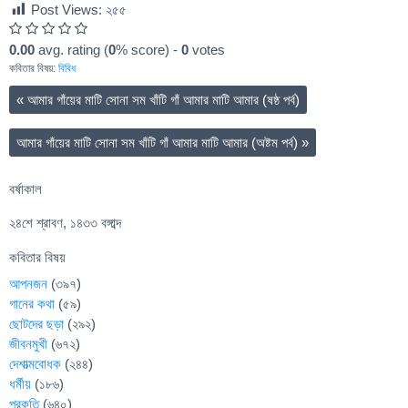
Post Views:
২৫৫
0.00
avg. rating (
0
% score) -
0
votes
কবিতার বিষয়:
বিবিধ
«
আমার গাঁয়ের মাটি সোনা সম খাঁটি গাঁ আমার মাটি আমার (ষষ্ঠ পর্ব)
আমার গাঁয়ের মাটি সোনা সম খাঁটি গাঁ আমার মাটি আমার (অষ্টম পর্ব)
»
বর্ষাকাল
২৪শে শ্রাবণ, ১৪৩৩ বঙ্গাব্দ
কবিতার বিষয়
আপনজন
(৩৯৭)
গানের কথা
(৫৯)
ছোটদের ছড়া
(২৯২)
জীবনমুখী
(৬৭২)
দেশাত্মবোধক
(২৪৪)
ধর্মীয়
(১৮৬)
প্রকৃতি
(৬৪০)