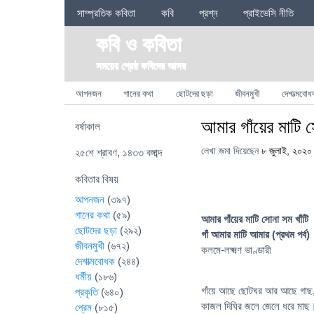
Sections
সাম্প্রতিক কবিতা
কবি
প্রশ্ন
প্রাইভেসি নীতি
কবি ও কবিতা
সময়ের শ্রেষ্ঠ কবিদের আসর
Categories
আপনজন
গানের কথা
ছোটদের ছড়া
জীবনমুখী
দেশাত্মবোধ
আমার গাঁয়ের মাটি 
বর্ষাকাল
লেখা জমা দিয়েছেন
৮ জুলাই, ২০২০
২৫শে শ্রাবণ, ১৪৩৩ বঙ্গাব্দ
কবিতার বিষয়
আপনজন
(৩৯৭)
গানের কথা
(৫৯)
আমার গাঁয়ের মাটি সোনা সম খাঁটি
ছোটদের ছড়া
(২৯২)
গাঁ আমার মাটি আমার (প্রথম পর্ব)
জীবনমুখী
(৬৭২)
কলমে-লক্ষ্মণ ভাণ্ডারী
দেশাত্মবোধক
(২৪৪)
ধর্মীয়
(১৮৬)
গাঁয়ে আছে ছোটঘর আর আছে গাছ
প্রকৃতি
(৬৪০)
কাজল দিঘির জলে জেলে ধরে মাছ
প্রেম
(৮১৫)