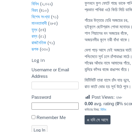
ফুলবনে ফুল ফোটে গাছে ডাকে পাখ
বিবিধ
(২,৩২২)
প্রভাত পাখিরা ওঠে কিচি মিচি ডা
বিরহ
(৪১০)
বিশেষ সংখ্যা
(৭১)
গাঁয়ের উত্তরে হেরি অজয়ের চর,
মানবতাবাদী
(২৮৫)
দুইকূলে ছোটগ্রাম শোভা মনোহর
যুদ্ধ
(৫৪)
শাল পিয়ালের বন অজয়ের বাঁকে,
রম্য
(৫১)
অজয়নদীর কূলে তরী বাঁধা থাকে।
রাজনৈতিক
(৭১)
রূপক
(৩৩০)
বেলা পড়ে আসে যেই অজয়ের ঘাটে
পশ্চিমেতে সূর্য ঢলে চাঁপাডাঙা মাঠে
Log In
সাঁঝের আঁধার নামে আমাদের গাঁয়ে,
মন্দিরে কাঁসর বাজে রাঙাপথ বাঁয়ে।
Username or Email
Address
মিটিমিটি তারা হাসে চাঁদ যায় ডুবে,
রাত কাটে ভোর হয় সূর্য উঠে পূবে।
Password
Post Views:
২৯৮
0.00
avg. rating (
0
% scor
কবিতার বিষয়:
বিবিধ
Remember Me
«
যদি সে আসে
Log In