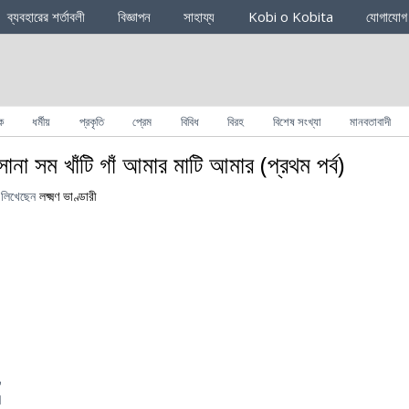
ব্যবহারের শর্তাবলী
বিজ্ঞাপন
সাহায্য
Kobi o Kobita
যোগাযোগ
ক
ধর্মীয়
প্রকৃতি
প্রেম
বিবিধ
বিরহ
বিশেষ সংখ্যা
মানবতাবাদী
সোনা সম খাঁটি গাঁ আমার মাটি আমার (প্রথম পর্ব)
লিখেছেন
লক্ষ্মণ ভাণ্ডারী
,
।