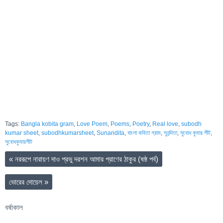
Tags:
Bangla kobita gram
,
Love Poem
,
Poems
,
Poetry
,
Real love
,
subodh
kumar sheet
,
subodhkumarsheet
,
Sunandita
,
বাংলা কবিতা গ্রাম
,
সুনন্দিতা
,
সুবোধ কুমার শীট
,
সুবোধকুমারশীট
«
নররূপে নারায়ণ দাও প্রভু দরশন আমার প্রাণের ঠাকুর (ষষ্ঠ পর্ব)
ভোরের দোয়েল
»
বর্ষাকাল