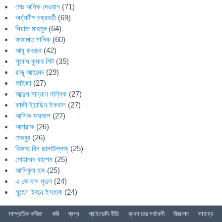
মোঃ অনিক দেওয়ান
(71)
অর্ঘ্যদীপ চক্রবর্তী
(69)
নিয়াজ মাহমুদ
(64)
সাহাদাত মানিক
(60)
আবু কওছর
(42)
সুবোধ কুমার শিট
(35)
রাজু আহমেদ
(29)
ফাইজা
(27)
আব্দুল মান্নান মল্লিক
(27)
কাজী ইয়াছিন ইকবাল
(27)
আশিক ফয়সাল
(27)
আশরাফ
(26)
মেহবুব
(26)
রিফাত বিন ছানাউল্লাহ্
(25)
মোহাম্মদ কাশেম
(25)
আসিফুল হক
(25)
এ কে দাস মৃদুল
(24)
সুহেল ইবনে ইসহাক
(24)
সাম্প্রতিক কবিতা
কবি
প্রশ্ন
প্রাইভেসি নীতি
ব্যবহারের শর্তাবলী
বিজ্ঞাপন
সাহায্য