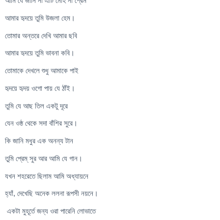
আমি যে জানি না এটি মোহ না প্রেম
আমার হৃদয়ে তুমি উজলা হেম।
তোমার অন্তরে দেখি আমার ছবি
আমার হৃদয়ে তুমি ভাবনা কবি।
তোমাকে দেখলে শুধু আমাকে পাই
হৃদয়ে হৃদয় ওগো পায় যে ঠাঁই।
তুমি যে আছ তিল একটু দূরে
যেন ওষ্ঠ থেকে সদা বাঁশির সুরে।
কি জানি মধুর এক অনন্য টান
তুমি প্রেম্ সুর আর আমি যে গান।
যখন শহরেতে ছিলাম আমি অধ্যায়নে
হ্যাঁ, দেখেছি অনেক ললনা রূপসী নয়নে।
একটা মুহূর্তে জন্য ওরা পারেনি লোভাতে