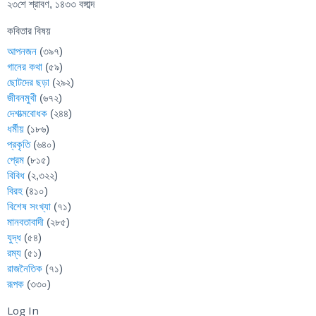
২৩শে শ্রাবণ, ১৪৩৩ বঙ্গাব্দ
কবিতার বিষয়
আপনজন
(৩৯৭)
গানের কথা
(৫৯)
ছোটদের ছড়া
(২৯২)
জীবনমুখী
(৬৭২)
দেশাত্মবোধক
(২৪৪)
ধর্মীয়
(১৮৬)
প্রকৃতি
(৬৪০)
প্রেম
(৮১৫)
বিবিধ
(২,৩২২)
বিরহ
(৪১০)
বিশেষ সংখ্যা
(৭১)
মানবতাবাদী
(২৮৫)
যুদ্ধ
(৫৪)
রম্য
(৫১)
রাজনৈতিক
(৭১)
রূপক
(৩৩০)
Log In