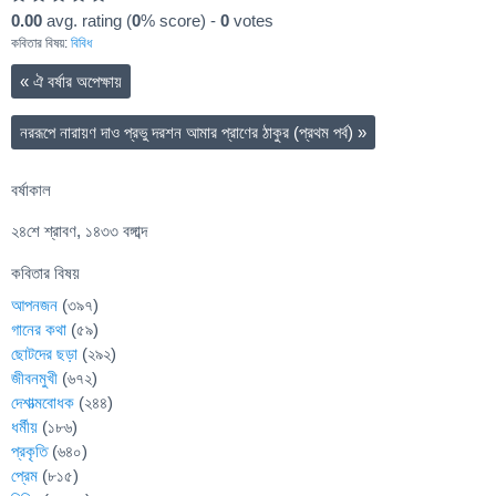
0.00
avg. rating (
0
% score) -
0
votes
কবিতার বিষয়:
বিবিধ
«
ঐ বর্ষার অপেক্ষায়
নররূপে নারায়ণ দাও প্রভু দরশন আমার প্রাণের ঠাকুর (প্রথম পর্ব)
»
বর্ষাকাল
২৪শে শ্রাবণ, ১৪৩৩ বঙ্গাব্দ
কবিতার বিষয়
আপনজন
(৩৯৭)
গানের কথা
(৫৯)
ছোটদের ছড়া
(২৯২)
জীবনমুখী
(৬৭২)
দেশাত্মবোধক
(২৪৪)
ধর্মীয়
(১৮৬)
প্রকৃতি
(৬৪০)
প্রেম
(৮১৫)