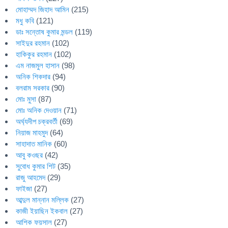
মোহাম্মদ জিহাদ আমিন
(215)
মধু কবি
(121)
ডাঃ সন্তোষ কুমার মন্ডল
(119)
সাইদুর রহমান
(102)
হাকিকুর রহমান
(102)
এম নাজমুল হাসান
(98)
অনিক শিকদার
(94)
বলরাম সরকার
(90)
মোঃ মুসা
(87)
মোঃ অনিক দেওয়ান
(71)
অর্ঘ্যদীপ চক্রবর্তী
(69)
নিয়াজ মাহমুদ
(64)
সাহাদাত মানিক
(60)
আবু কওছর
(42)
সুবোধ কুমার শিট
(35)
রাজু আহমেদ
(29)
ফাইজা
(27)
আব্দুল মান্নান মল্লিক
(27)
কাজী ইয়াছিন ইকবাল
(27)
আশিক ফয়সাল
(27)