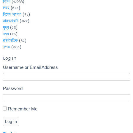
বিবিধ
(২,৩২২)
বিরহ
(৪১০)
বিশেষ সংখ্যা
(৭১)
মানবতাবাদী
(২৮৫)
যুদ্ধ
(৫৪)
রম্য
(৫১)
রাজনৈতিক
(৭১)
রূপক
(৩৩০)
Log In
Username or Email Address
Password
Remember Me
Log In