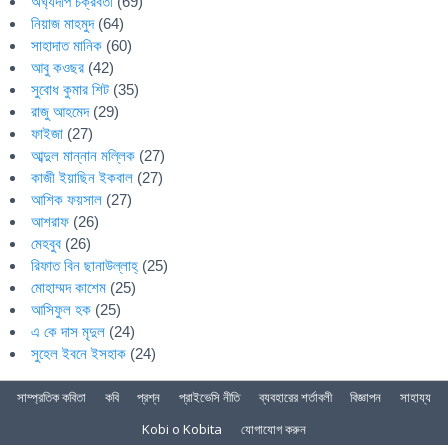
অর্ঘ্যদীপ চক্রবর্তী
(69)
নিয়াজ মাহমুদ
(64)
সাহাদাত মানিক
(60)
আবু কওছর
(42)
সুবোধ কুমার শিট
(35)
রাজু আহমেদ
(29)
ফাইজা
(27)
আব্দুল মান্নান মল্লিক
(27)
কাজী ইয়াছিন ইকবাল
(27)
আশিক ফয়সাল
(27)
আশরাফ
(26)
মেহবুব
(26)
রিফাত বিন ছানাউল্লাহ্
(25)
মোহাম্মদ কাশেম
(25)
আসিফুল হক
(25)
এ কে দাস মৃদুল
(24)
সুহেল ইবনে ইসহাক
(24)
সাম্প্রতিক কবিতা
কবি
প্রশ্ন
প্রাইভেসি নীতি
ব্যবহারের শর্তাবলী
বিজ্ঞাপন
সাহায্য
Kobi o Kobita
যোগাযোগ করুন