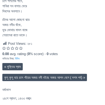
ঢলে পশ্চিমের পানে,
পাখিরা সব বাসায় ফেরে
দিবসের অবসানে।
চাঁদের আলো জোছনা ঝরে
অজয় নদীর বাঁকে,
দূরে কোথায় মাদল বাজে
শেয়ালেরা রাতে ডাকে।
Post Views:
২৮১
0.00
avg. rating (
0
% score) -
0
votes
কবিতার বিষয়:
বিবিধ
«
মুক্তির স্বাদ
কুলু কুলু বয়ে চলে গাঁয়ের অজয় নদী বইছে অজয় আপন বেগে ( দশম পর্ব)
»
বর্ষাকাল
২৪শে শ্রাবণ, ১৪৩৩ বঙ্গাব্দ