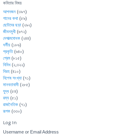
কবিতার বিষয়
আপনজন
(৩৯৭)
গানের কথা
(৫৯)
ছোটদের ছড়া
(২৯২)
জীবনমুখী
(৬৭২)
দেশাত্মবোধক
(২৪৪)
ধর্মীয়
(১৮৬)
প্রকৃতি
(৬৪০)
প্রেম
(৮১৫)
বিবিধ
(২,৩২২)
বিরহ
(৪১০)
বিশেষ সংখ্যা
(৭১)
মানবতাবাদী
(২৮৫)
যুদ্ধ
(৫৪)
রম্য
(৫১)
রাজনৈতিক
(৭১)
রূপক
(৩৩০)
Log In
Username or Email Address