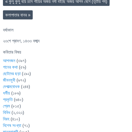
«
কুলু কুলু বয়ে চলে গাঁয়ের অজয় নদী বইছে অজয় আপন বেগে (তৃতীয় পর্ব)
কলাপাতার বানর
»
বর্ষাকাল
২৩শে শ্রাবণ, ১৪৩৩ বঙ্গাব্দ
কবিতার বিষয়
আপনজন
(৩৯৭)
গানের কথা
(৫৯)
ছোটদের ছড়া
(২৯২)
জীবনমুখী
(৬৭২)
দেশাত্মবোধক
(২৪৪)
ধর্মীয়
(১৮৬)
প্রকৃতি
(৬৪০)
প্রেম
(৮১৫)
বিবিধ
(২,৩২২)
বিরহ
(৪১০)
বিশেষ সংখ্যা
(৭১)
মানবতাবাদী
(২৮৫)