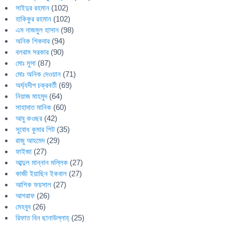
সাইদুর রহমান
(102)
হাকিকুর রহমান
(102)
এম নাজমুল হাসান
(98)
অনিক শিকদার
(94)
বলরাম সরকার
(90)
মোঃ মুসা
(87)
মোঃ অনিক দেওয়ান
(71)
অর্ঘ্যদীপ চক্রবর্তী
(69)
নিয়াজ মাহমুদ
(64)
সাহাদাত মানিক
(60)
আবু কওছর
(42)
সুবোধ কুমার শিট
(35)
রাজু আহমেদ
(29)
ফাইজা
(27)
আব্দুল মান্নান মল্লিক
(27)
কাজী ইয়াছিন ইকবাল
(27)
আশিক ফয়সাল
(27)
আশরাফ
(26)
মেহবুব
(26)
রিফাত বিন ছানাউল্লাহ্
(25)