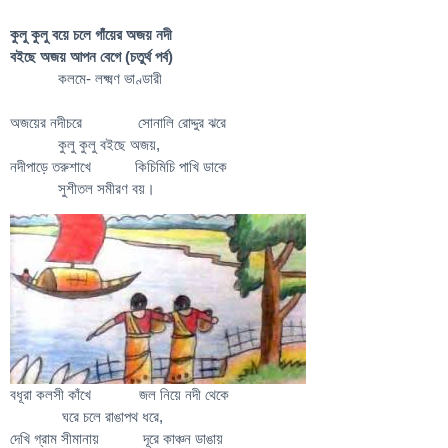
কুলু কুলু বয়ে চলে গাঁয়ের অজয় নদী
বইছে অজয় আপন বেগে (চতুর্থ পর্ব)
কলমে- লক্ষ্মণ ভাণ্ডারী
অজয়ের নদীচরে সোনালি রোদ্দুর ঝরে
কুলু কুলু বইছে অজয়,
নদীপাড়ে তরুশাখে কিচিমিচি পাখি ডাকে
সুশীতল সমীরণ বয়।
বধূরা কলসী কাঁখে জল নিয়ে নদী থেকে
ঘরে চলে রাঙাপথ ধরে,
দেখি গ্রাম সীমানায় দূরে কাঞ্চন ডাঙায়