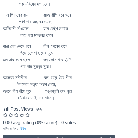
গরু মহিষের দল চরে।
শাল পিয়ালের বনে বাজে বাঁশি ঘনে ঘনে
পাখি গায় মহুলের ডালে,
আদিবাসী সাঁওতাল হয়ে বেহুঁশ মাতাল
নাচে গায় মাদলের তালে।
রাঙা মেঘ ভেসে চলে নীল গগনের তলে
উড়ে চলে পাহাড়ের চুড়ে।
একতারা লয়ে হাতে ভক্তদাস পথে হাঁটে
গায় গায় সুমধুর সুরে।
অজয়ের নদীতীরে বেলা বাড়ে ধীরে ধীরে
দিনশেষে সন্ধ্যা আসে নেমে,
জ্বলে দীপ গাঁয়ে দূরে শঙ্খধ্বনি তার সুরে
সাঁঝের সানাই যায় থেমে।
Post Views:
২৯৯
0.00
avg. rating (
0
% score) -
0
votes
কবিতার বিষয়:
বিবিধ