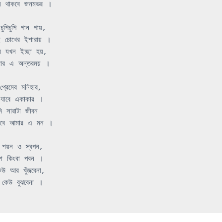
়
থাকবে
জনমভর
।
চুপিচুপি
গান
গায়
,
ই
চোখের
ইশারায়
।
ে
যখন
ইচ্ছা
হয়
,
োর
এ
অন্তরময়
।
প্রেমের
মনিহার
, 
যাবে
একাকার
।
ি
সারাটা
জীবন
াবে
আমার
এ
মন
।
শয়ন
ও
স্বপন
,
শ
কিংবা
পবন
।
েউ
আর
খুঁজবেনা
,
কেউ
বুঝবেনা