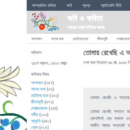
Sections
সাম্প্রতিক কবিতা
কবি
প্রশ্ন
প্রাইভেসি নীতি
কবি ও কবিতা
সময়ের শ্রেষ্ঠ কবিদের আসর
Categories
আপনজন
গানের কথা
ছোটদের ছড়া
জীবনমুখী
দেশাত্মবোধ
তোমায় রেখেছি এ অ
বর্ষাকাল
লেখা জমা দিয়েছেন
৩০ মে, ২০২০
ল
২৪শে শ্রাবণ, ১৪৩৩ বঙ্গাব্দ
কবিতার বিষয়
আপনজন
(৩৯৭)
গানের কথা
(৫৯)
ছোটদের ছড়া
(২৯২)
তোমায় রেখেছি এ 
অন্তর
জীবনমুখী
(৬৭২)
দেশাত্মবোধক
(২৪৪)
তোমায়
রেখেছি
সযতনে
আ
ধর্মীয়
(১৮৬)
কোনদিনই
বেড়
করবনা
এক
প্রকৃতি
(৬৪০)
আজীন
আমার
অন্তরেই
হ
প্রেম
(৮১৫)