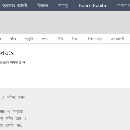
ব্যবহারের শর্তাবলী
বিজ্ঞাপন
সাহায্য
Kobi o Kobita
যোগাযোগ
ক
ধর্মীয়
প্রকৃতি
প্রেম
বিবিধ
বিরহ
বিশেষ সংখ্যা
মানবতাবাদী
ন্তরে
িখেছেন
শফিক তপন
ে 
/ 
শফিক
তপন
মার
এ
অন্তরে
টু
খানির
তরে
।
বে
তোমার
ঘর
, 