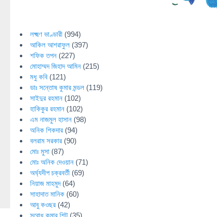
লক্ষ্মণ ভাণ্ডারী
(994)
আকিল আশরাফুল
(397)
শফিক তপন
(227)
মোহাম্মদ জিহাদ আমিন
(215)
মধু কবি
(121)
ডাঃ সন্তোষ কুমার মন্ডল
(119)
সাইদুর রহমান
(102)
হাকিকুর রহমান
(102)
এম নাজমুল হাসান
(98)
অনিক শিকদার
(94)
বলরাম সরকার
(90)
মোঃ মুসা
(87)
মোঃ অনিক দেওয়ান
(71)
অর্ঘ্যদীপ চক্রবর্তী
(69)
নিয়াজ মাহমুদ
(64)
সাহাদাত মানিক
(60)
আবু কওছর
(42)
সুবোধ কুমার শিট
(35)