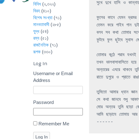
সুখে
দুখে
হাসি
ও
কান্নায
বিবিধ
(২,৩২২)
বিরহ
(৪১০)
বিশেষ সংখ্যা
(৭১)
ফুলের
কানে
যেমন
ভ্রমর
মানবতাবাদী
(২৮৫)
তেমন
করে
গাইব
গান
দু
যুদ্ধ
(৫৪)
বলব
সব
কথা
তোমার
সন
রম্য
(৫১)
ফুটবে
ফুল
ছুটবে
সুবাস
ম
রাজনৈতিক
(৭১)
রূপক
(৩৩০)
তোমার
কন্ঠে
পরাব
যখনই
তখন
ভালবাসাবাসিতে
হয়ে
Log In
অন্তরের
এঘরে
থাকবে
তুম
Username or Email
রাতে
দুপুরে
ও
প্রাতে
রাঙ
Address
তুমিতো
আমার
ধ্যান
জ্ঞান
সে
কথা
জানবে
শুধু
আকা
Password
মোর
অন্তর
তুমি
ছাড়া
ক
আমি
ছাড়াযে
তোমায়
আর
Remember Me
Log In