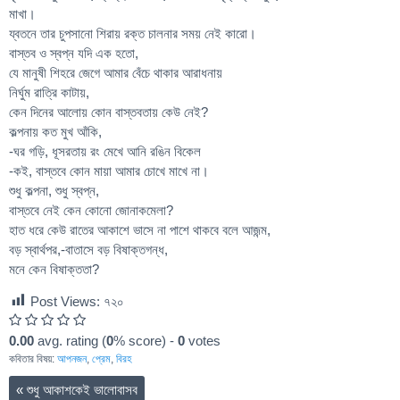
মাখা।
য্বতনে তার চুপসানো শিরায় রক্ত চালনার সময় নেই কারো।
বাস্তব ও স্বপ্ন যদি এক হতো,
যে মানুষী শিহরে জেগে আমার বেঁচে থাকার আরাধনায়
নির্ঘুম রাত্রি কাটায়,
কেন দিনের আলোয় কোন বাস্তবতায় কেউ নেই?
কল্পনায় কত মুখ আঁকি,
-ঘর গড়ি, ধূসরতায় রং মেখে আনি রঙিন বিকেল
-কই, বাস্তবে কোন মায়া আমার চোখে মাখে না।
শুধু কল্পনা, শুধু স্বপ্ন,
বাস্তবে নেই কেন কোনো জোনাকমেলা?
হাত ধরে কেউ রাতের আকাশে ভাসে না পাশে থাকবে বলে আজন্ম,
বড় স্বার্থপর,-বাতাসে বড় বিষাক্তগন্ধ,
মনে কেন বিষাক্ততা?
Post Views:
৭২০
0.00
avg. rating (
0
% score) -
0
votes
কবিতার বিষয়:
আপনজন
,
প্রেম
,
বিরহ
«
শুধু আকাশকেই ভালোবাসব