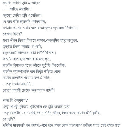
স্বপ্নে সেদিন তুমি এসেছিলে
___জাহিদ আরেফিন
স্বপ্নে সেদিন তুমি এসেছিলে!
যে ঘরে বাতি জ্বলেনি কোনকালে,
তোমার চোখের তারায় আমার অস্তিত্ব জ্বলেছে নিদারুণ।
কোথায় ছিলে?
যখন জীবন ছিলো নিলামে আমার,-মরুভুমির তপ্ত বালুচরে,
তৃষ্ণার্ত ছিলো আমার চোখদুটি,
রক্তজমাট কলিজায় আমি বিদীর্ণ ছিলাম।
কতদিন হাত হতে আমার ঝরেছে ফুল,
কতদিন বিষাক্ত মনের আঁচড়ে ছুটেছি দিকবেদিক,
কতদিন ল্যাম্পপোস্ট ধরে নির্ঘুম দাড়িয়ে থেকে
আমার মূল্যহীন প্রাণের রুপ এঁকেছি,
– তবুও ভোর আসেনি।
কোনো মায়াবী চোখের করুণালাভ ঘটেনি!
আজ কি দৈব্যদান?
ছেড়া পাপড়ী কুড়িয়ে প্রতিদানে কে তুমি ধরেছো হাত!
-তবুও রাত্রীশেষে দেখেছি কোন মলিন রৌদ্র, ঘিরে আছে আমার জীর্ণ কুটির,
কে তুমি?
পৃথিবীর মানুষগুলি বড় ব্যস্থ,-পথে পড়ে থাকা কোন মৃত্যপ্রাণ কুড়িয়ে সময় নেই তাতে মায়া