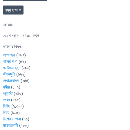
রম্য ছড়া
»
বর্ষাকাল
২৩শে শ্রাবণ, ১৪৩৩ বঙ্গাব্দ
কবিতার বিষয়
আপনজন
(৩৯৭)
গানের কথা
(৫৯)
ছোটদের ছড়া
(২৯২)
জীবনমুখী
(৬৭২)
দেশাত্মবোধক
(২৪৪)
ধর্মীয়
(১৮৬)
প্রকৃতি
(৬৪০)
প্রেম
(৮১৫)
বিবিধ
(২,৩২২)
বিরহ
(৪১০)
বিশেষ সংখ্যা
(৭১)
মানবতাবাদী
(২৮৫)