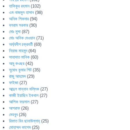
হাকিকুর রহমান
(102)
এম নাজমুল হাসান
(98)
অনিক শিকদার
(94)
বলরাম সরকার
(90)
মোঃ মুসা
(87)
মোঃ অনিক দেওয়ান
(71)
অর্ঘ্যদীপ চক্রবর্তী
(69)
নিয়াজ মাহমুদ
(64)
সাহাদাত মানিক
(60)
আবু কওছর
(42)
সুবোধ কুমার শিট
(35)
রাজু আহমেদ
(29)
ফাইজা
(27)
আব্দুল মান্নান মল্লিক
(27)
কাজী ইয়াছিন ইকবাল
(27)
আশিক ফয়সাল
(27)
আশরাফ
(26)
মেহবুব
(26)
রিফাত বিন ছানাউল্লাহ্
(25)
মোহাম্মদ কাশেম
(25)