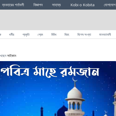
ব্যবহারের শর্তাবলী
বিজ্ঞাপন
সাহায্য
Kobi o Kobita
যোগাযোগ
ক
ধর্মীয়
প্রকৃতি
প্রেম
বিবিধ
বিরহ
বিশেষ সংখ্যা
মানবতাবাদী
খেছেন
সাইকান