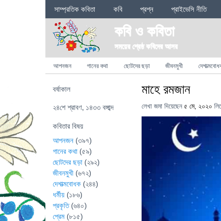
Sections
সাম্প্রতিক কবিতা
কবি
প্রশ্ন
প্রাইভেসি নীতি
কবি ও কবিতা
সময়ের শ্রেষ্ঠ কবিদের আসর
Categories
আপনজন
গানের কথা
ছোটদের ছড়া
জীবনমুখী
দেশাত্মবোধ
মাহে রমজান
বর্ষাকাল
লেখা জমা দিয়েছেন
৫ মে, ২০২০
লি
২৪শে শ্রাবণ, ১৪৩৩ বঙ্গাব্দ
কবিতার বিষয়
আপনজন
(৩৯৭)
গানের কথা
(৫৯)
ছোটদের ছড়া
(২৯২)
জীবনমুখী
(৬৭২)
দেশাত্মবোধক
(২৪৪)
ধর্মীয়
(১৮৬)
প্রকৃতি
(৬৪০)
প্রেম
(৮১৫)