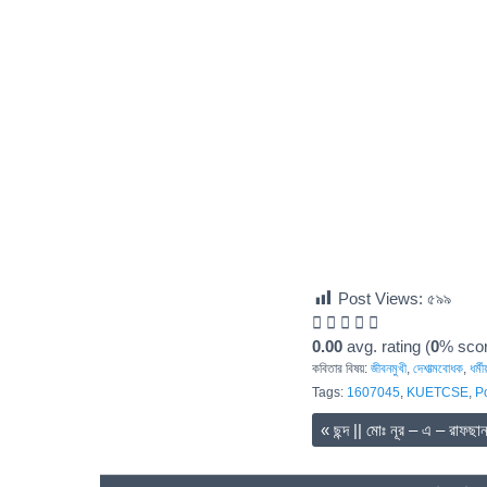
Post Views:
৫৯৯
0.00
avg. rating (
0
% scor
কবিতার বিষয়:
জীবনমুখী
,
দেশাত্মবোধক
,
ধর্মীয
Tags:
1607045
,
KUETCSE
,
P
«
ছন্দ || মোঃ নূর – এ – রাফছা