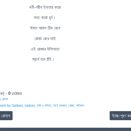
ধনী-গরীব ইফতার করো
অহং করো চূর্ন।
ঈমান আমল ঠিক রেখে
রোজা রেখে ভাই
এই রোজার উসিলাতে
স্বর্গে হবে ঠাঁই।
e) -
0
votes
়
,
রূপক
oem by Saikan
,
saikan
,
কবি ও কবিতা
,
মাহে রমজান
,
রোজা
,
সাইকান
ন রোহান
ইচ্ছে-পূরণ র