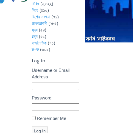
বিবিধ
(২,৩২২)
বিরহ
(৪১০)
বিশেষ সংখ্যা
(৭১)
মানবতাবাদী
(২৮৫)
যুদ্ধ
(৫৪)
রম্য
(৫১)
রাজনৈতিক
(৭১)
রূপক
(৩৩০)
Log In
Username or Email
Address
Password
Remember Me
Log In