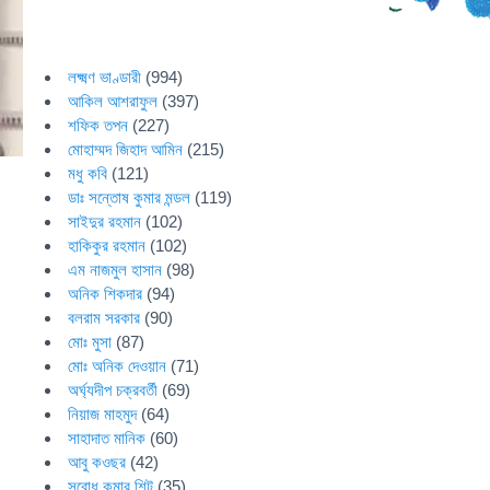
লক্ষ্মণ ভাণ্ডারী
(994)
আকিল আশরাফুল
(397)
শফিক তপন
(227)
মোহাম্মদ জিহাদ আমিন
(215)
মধু কবি
(121)
ডাঃ সন্তোষ কুমার মন্ডল
(119)
সাইদুর রহমান
(102)
হাকিকুর রহমান
(102)
এম নাজমুল হাসান
(98)
অনিক শিকদার
(94)
বলরাম সরকার
(90)
মোঃ মুসা
(87)
মোঃ অনিক দেওয়ান
(71)
অর্ঘ্যদীপ চক্রবর্তী
(69)
নিয়াজ মাহমুদ
(64)
সাহাদাত মানিক
(60)
আবু কওছর
(42)
সুবোধ কুমার শিট
(35)