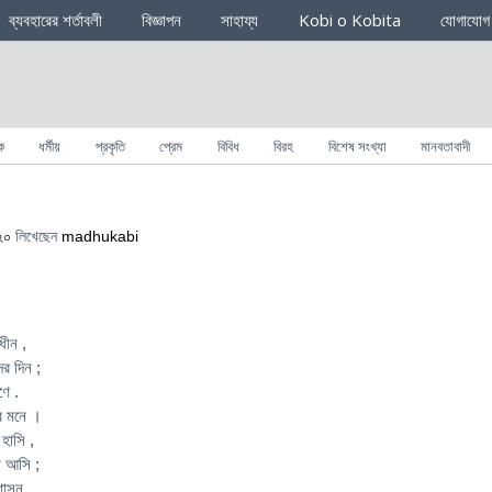
ব্যবহারের শর্তাবলী
বিজ্ঞাপন
সাহায্য
Kobi o Kobita
যোগাযোগ
ক
ধর্মীয়
প্রকৃতি
প্রেম
বিবিধ
বিরহ
বিশেষ সংখ্যা
মানবতাবাদী
২০
লিখেছেন
madhukabi
ধীন ,
ের দিন ;
ণে .
ের মনে ।
হাসি ,
রা আসি ;
 শাসন