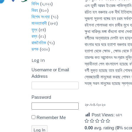
বিবিধ
(২,৩২২)
এল তুর্কী আরব ইংরেজ পাকিস্তান
বিরহ
(৪১০)
রচিত হল বঞ্চনার এক দীর্ঘ ইতিহাস
বিশেষ সংখ্যা
(৭১)
সুজলা সুফলা বঙ্গের হল চরম সর্বনা
মানবতাবাদী
(২৮৫)
রইলনা গোলাভরা ধান চাষীর মুখে হ
যুদ্ধ
(৫৪)
ক্ষুধা দারিদ্র মঙ্গা বাঁধলো বাসা স
রম্য
(৫১)
বর্গীদের অত্যাচারে দেশটা হল ছাড়খ
রাজনৈতিক
(৭১)
বাংলার ঘরে ঘরে হতাশা বঞ্চনার হাহ
রূপক
(৩৩০)
হতাশা থেকে ক্ষোভ , ক্ষোভ থেকে ব
তারপর কত আন্দোলন সংগ্রাম মুক্ত
Log In
স্বাধীনতা পেল বাংলাদেশ হয়েছে বর্গ
Username or Email
বর্গী মুক্ত হয়েছে তবে হয়নি শোষন
Address
স্বেচ্ছাচারী মানুষেরা করছে শোষন ব
সহজ্ সরল মানুষের হয়েছে স্বপ্নভ
Password
২৮৴০৪৴২০২০
Post Views:
৬৪৭
Remember Me
0.00
avg. rating (
0
% scor
Log In