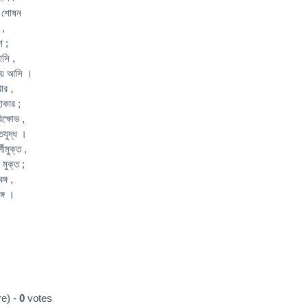
ি শোষন
 ,
শ ;
াসি ,
েথায় আসি ।
ার ,
াকার ;
িক্ষোভ ,
িযুদ্ধ ।
ীমুক্ত ,
 মুক্ত ;
ঙ্গ ,
ঙ্গ ।
e) -
0
votes