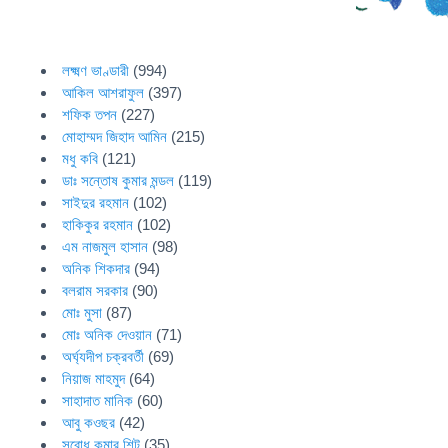
লক্ষ্মণ ভাণ্ডারী
(994)
আকিল আশরাফুল
(397)
শফিক তপন
(227)
মোহাম্মদ জিহাদ আমিন
(215)
মধু কবি
(121)
ডাঃ সন্তোষ কুমার মন্ডল
(119)
সাইদুর রহমান
(102)
হাকিকুর রহমান
(102)
এম নাজমুল হাসান
(98)
অনিক শিকদার
(94)
বলরাম সরকার
(90)
মোঃ মুসা
(87)
মোঃ অনিক দেওয়ান
(71)
অর্ঘ্যদীপ চক্রবর্তী
(69)
নিয়াজ মাহমুদ
(64)
সাহাদাত মানিক
(60)
আবু কওছর
(42)
সুবোধ কুমার শিট
(35)