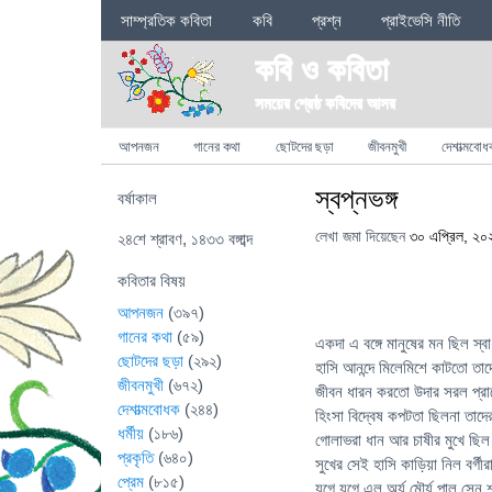
Sections
সাম্প্রতিক কবিতা
কবি
প্রশ্ন
প্রাইভেসি নীতি
কবি ও কবিতা
সময়ের শ্রেষ্ঠ কবিদের আসর
Categories
আপনজন
গানের কথা
ছোটদের ছড়া
জীবনমুখী
দেশাত্মবোধ
স্বপ্নভঙ্গ
বর্ষাকাল
লেখা জমা দিয়েছেন
৩০ এপ্রিল, ২০
২৪শে শ্রাবণ, ১৪৩৩ বঙ্গাব্দ
কবিতার বিষয়
আপনজন
(৩৯৭)
গানের কথা
(৫৯)
একদা এ বঙ্গে মানুষের মন ছিল স্বা
ছোটদের ছড়া
(২৯২)
হাসি আনন্দে মিলেমিশে কাটতো তাদ
জীবনমুখী
(৬৭২)
জীবন ধারন করতো উদার সরল প্রা
দেশাত্মবোধক
(২৪৪)
হিংসা বিদ্বেষ কপটতা ছিলনা তাদ
ধর্মীয়
(১৮৬)
গোলাভরা ধান আর চাষীর মুখে ছিল 
প্রকৃতি
(৬৪০)
সুখের সেই হাসি কাড়িয়া নিল বর্গী
প্রেম
(৮১৫)
যুগে যুগে এল অর্য মৌর্য পাল সেন