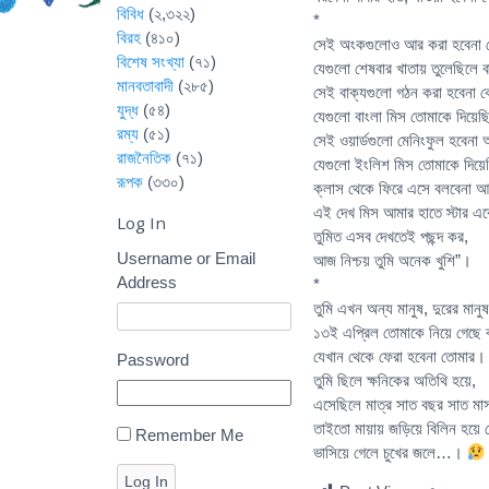
বিবিধ
(২,৩২২)
*
বিরহ
(৪১০)
সেই অংকগুলোও আর করা হবেনা 
বিশেষ সংখ্যা
(৭১)
যেগুলো শেষবার খাতায় তুলেছিলে 
মানবতাবাদী
(২৮৫)
সেই বাক্যগুলো গঠন করা হবেনা 
যুদ্ধ
(৫৪)
যেগুলো বাংলা মিস তোমাকে দিয়ে
রম্য
(৫১)
সেই ওয়ার্ডগুলো মেনিংফুল হবেনা
রাজনৈতিক
(৭১)
যেগুলো ইংলিশ মিস তোমাকে দিয়
রূপক
(৩৩০)
ক্লাস থেকে ফিরে এসে বলবেনা আ
এই দেখ মিস আমার হাতে স্টার একে
Log In
তুমিত এসব দেখতেই পছন্দ কর,
Username or Email
আজ নিশ্চয় তুমি অনেক খুশি”।
Address
*
তুমি এখন অন্য মানুষ, দুরের মানুষ
১৩ই এপ্রিল তোমাকে নিয়ে গেছে বহ
যেখান থেকে ফেরা হবেনা তোমার।
Password
তুমি ছিলে ক্ষনিকের অতিথি হয়ে,
এসেছিলে মাত্র সাত বছর সাত মাস
তাইতো মায়ায় জড়িয়ে বিলিন হয়ে 
Remember Me
ভাসিয়ে গেলে চুখের জলে…।
Log In