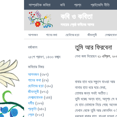
Sections
সাম্প্রতিক কবিতা
কবি
প্রশ্ন
প্রাইভেসি নীতি
কবি ও কবিতা
সময়ের শ্রেষ্ঠ কবিদের আসর
Categories
আপনজন
গানের কথা
ছোটদের ছড়া
জীবনমুখী
দেশাত্মবোধ
তুমি আর ফিরবেনা
বর্ষাকাল
লেখা জমা দিয়েছেন
২১ এপ্রিল, ২০
২৫শে শ্রাবণ, ১৪৩৩ বঙ্গাব্দ
কবিতার বিষয়
আপনজন
(৩৯৭)
গানের কথা
(৫৯)
বাবার হাত ধরে স্কুলে যাওয়া আর
ছোটদের ছড়া
(২৯২)
নানার হাত ধরে ঘরে ফেরা,
জীবনমুখী
(৬৭২)
তোমার জন্য সবই অতীত।
দেশাত্মবোধক
(২৪৪)
তুমি ধরেছ অন্য হাত, অদৃশ্য সে 
ধর্মীয়
(১৮৬)
যে হাত তোমাকে নিয়ে গেছে অনেক 
প্রকৃতি
(৬৪০)
যেখান থেকে তুমি আর কোনদিন ও 
প্রেম
(৮১৫)
ধরবেনা বাবার হাত, যাওয়া হবেনা 