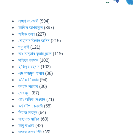
লক্ষ্মণ ভাণ্ডারী
(994)
আকিল আশরাফুল
(397)
শফিক তপন
(227)
মোহাম্মদ জিহাদ আমিন
(215)
মধু কবি
(121)
ডাঃ সন্তোষ কুমার মন্ডল
(119)
সাইদুর রহমান
(102)
হাকিকুর রহমান
(102)
এম নাজমুল হাসান
(98)
অনিক শিকদার
(94)
বলরাম সরকার
(90)
মোঃ মুসা
(87)
মোঃ অনিক দেওয়ান
(71)
অর্ঘ্যদীপ চক্রবর্তী
(69)
নিয়াজ মাহমুদ
(64)
সাহাদাত মানিক
(60)
আবু কওছর
(42)
সুবোধ কুমার শিট
(35)