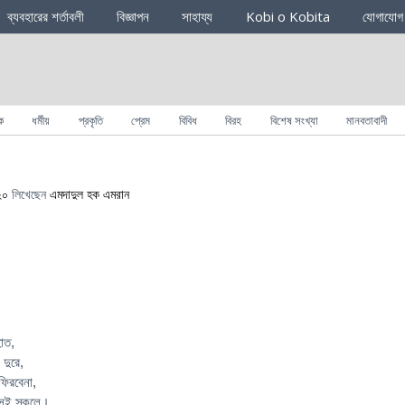
ব্যবহারের শর্তাবলী
বিজ্ঞাপন
সাহায্য
Kobi o Kobita
যোগাযোগ
ক
ধর্মীয়
প্রকৃতি
প্রেম
বিবিধ
বিরহ
বিশেষ সংখ্যা
মানবতাবাদী
২০
লিখেছেন
এমদাদুল হক এমরান
হাত,
দুরে,
ফিরবেনা,
সেই স্কুলে।