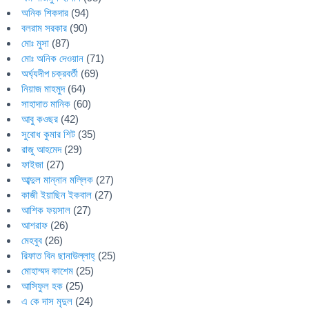
অনিক শিকদার
(94)
বলরাম সরকার
(90)
মোঃ মুসা
(87)
মোঃ অনিক দেওয়ান
(71)
অর্ঘ্যদীপ চক্রবর্তী
(69)
নিয়াজ মাহমুদ
(64)
সাহাদাত মানিক
(60)
আবু কওছর
(42)
সুবোধ কুমার শিট
(35)
রাজু আহমেদ
(29)
ফাইজা
(27)
আব্দুল মান্নান মল্লিক
(27)
কাজী ইয়াছিন ইকবাল
(27)
আশিক ফয়সাল
(27)
আশরাফ
(26)
মেহবুব
(26)
রিফাত বিন ছানাউল্লাহ্
(25)
মোহাম্মদ কাশেম
(25)
আসিফুল হক
(25)
এ কে দাস মৃদুল
(24)