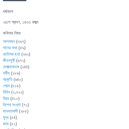
বর্ষাকাল
২৪শে শ্রাবণ, ১৪৩৩ বঙ্গাব্দ
কবিতার বিষয়
আপনজন
(৩৯৭)
গানের কথা
(৫৯)
ছোটদের ছড়া
(২৯২)
জীবনমুখী
(৬৭২)
দেশাত্মবোধক
(২৪৪)
ধর্মীয়
(১৮৬)
প্রকৃতি
(৬৪০)
প্রেম
(৮১৫)
বিবিধ
(২,৩২২)
বিরহ
(৪১০)
বিশেষ সংখ্যা
(৭১)
মানবতাবাদী
(২৮৫)
যুদ্ধ
(৫৪)
রম্য
(৫১)