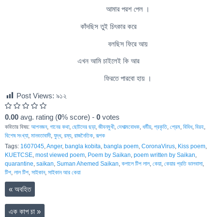
আমার পরশ পেল ।
কাঁদছিস তুই চিৎকার করে
বলছিস ফিরে আয়
এখন আমি চাইলেই কি আর
ফিরতে পারবো হায় ।
Post Views:
৯১২
0.00
avg. rating (
0
% score) -
0
votes
কবিতার বিষয়:
আপনজন
,
গানের কথা
,
ছোটদের ছড়া
,
জীবনমুখী
,
দেশাত্মবোধক
,
ধর্মীয়
,
প্রকৃতি
,
প্রেম
,
বিবিধ
,
বিরহ
,
বিশেষ সংখ্যা
,
মানবতাবাদী
,
যুদ্ধ
,
রম্য
,
রাজনৈতিক
,
রূপক
Tags:
1607045
,
Anger
,
bangla kobita
,
bangla poem
,
CoronaVirus
,
Kiss poem
,
KUETCSE
,
most viewed poem
,
Poem by Saikan
,
poem written by Saikan
,
quarantine
,
saikan
,
Suman Ahemed Saikan
,
কপালে টিপ লাল
,
কেয়া
,
কেয়ার প্রতি ভালবাসা
,
টিপ
,
লাল টিপ
,
সাইকান
,
সাইকান আর কেয়া
«
অবহিত
এক কাপ চা
»