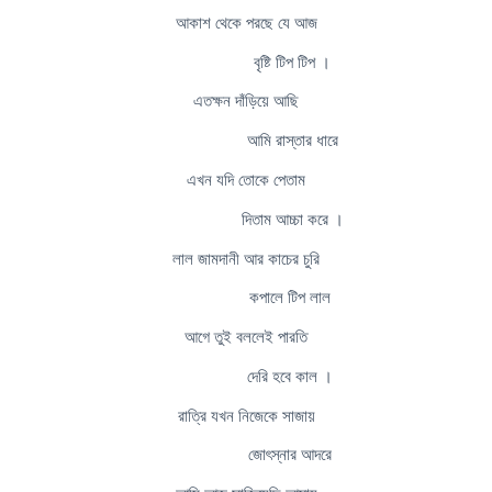
আকাশ থেকে পরছে যে আজ
বৃষ্টি টিপ টিপ ।
এতক্ষন দাঁড়িয়ে আছি
আমি রাস্তার ধারে
এখন যদি তোকে পেতাম
দিতাম আচ্চা করে ।
লাল জামদানী আর কাচের চুরি
কপালে টিপ লাল
আগে তুই বললেই পারতি
দেরি হবে কাল ।
রাত্রি যখন নিজেকে সাজায়
জোৎস্নার আদরে