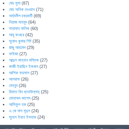
মোঃ মুসা
(87)
মোঃ অনিক দেওয়ান
(71)
অর্ঘ্যদীপ চক্রবর্তী
(69)
নিয়াজ মাহমুদ
(64)
সাহাদাত মানিক
(60)
আবু কওছর
(42)
সুবোধ কুমার শিট
(35)
রাজু আহমেদ
(29)
ফাইজা
(27)
আব্দুল মান্নান মল্লিক
(27)
কাজী ইয়াছিন ইকবাল
(27)
আশিক ফয়সাল
(27)
আশরাফ
(26)
মেহবুব
(26)
রিফাত বিন ছানাউল্লাহ্
(25)
মোহাম্মদ কাশেম
(25)
আসিফুল হক
(25)
এ কে দাস মৃদুল
(24)
সুহেল ইবনে ইসহাক
(24)