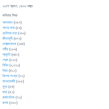
২৩শে শ্রাবণ, ১৪৩৩ বঙ্গাব্দ
কবিতার বিষয়
আপনজন
(৩৯৭)
গানের কথা
(৫৯)
ছোটদের ছড়া
(২৯২)
জীবনমুখী
(৬৭২)
দেশাত্মবোধক
(২৪৪)
ধর্মীয়
(১৮৬)
প্রকৃতি
(৬৪০)
প্রেম
(৮১৫)
বিবিধ
(২,৩২২)
বিরহ
(৪১০)
বিশেষ সংখ্যা
(৭১)
মানবতাবাদী
(২৮৫)
যুদ্ধ
(৫৪)
রম্য
(৫১)
রাজনৈতিক
(৭১)
রূপক
(৩৩০)