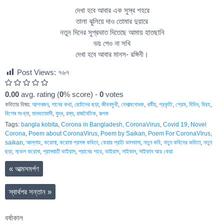
দেখা হবে আবার এক সুস্থ শহরে
তালা ঝুলিয়ে দাও তোমার দুয়ারে
নতুন দিনের সুপ্রভাত দিতেছে আমায় হাতছানি
ভয় পেও না সখি
দেখা হবে আবার মানস- রঙ্গিনী।
Post Views:
৭৬৭
0.00
avg. rating (
0
% score) -
0
votes
কবিতার বিষয়:
আপনজন
,
গানের কথা
,
ছোটদের ছড়া
,
জীবনমুখী
,
দেশাত্মবোধক
,
ধর্মীয়
,
প্রকৃতি
,
প্রেম
,
বিবিধ
,
বিরহ
,
বিশেষ সংখ্যা
,
মানবতাবাদী
,
যুদ্ধ
,
রম্য
,
রাজনৈতিক
,
রূপক
Tags:
bangla kobita
,
Corona in Bangladesh
,
CoronaVirus
,
Covid 19
,
Novel
Corona
,
Poem about CoronaVirus
,
Poem by Saikan
,
Poem For CoronaVirus
,
saikan
,
আল্লাহ
,
করোনা
,
করোনা প্রসঙ্গ কবিতা
,
কেয়ার প্রতি ভালবাসা
,
নতুন কবি
,
নতুন কবিদের কবিতা
,
নতুন
ছড়া
,
নভেল করোনা
,
প্রানঘাতী ভাইরাস
,
প্রানের শহর
,
ভাইরাস
,
সাইকান
,
সাইকান আর কেয়া
«
আত্মসমর্পণ
স্বার্থপর সন্তান
»
বর্ষাকাল