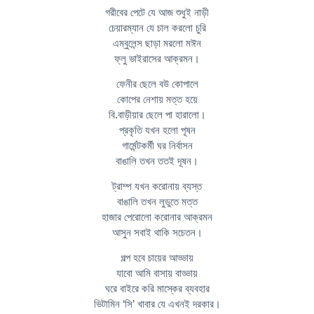
গরীবের পেটে যে আজ শুধুই নাড়ী
চেয়ারম্যান যে চাল করলো চুরি
এম্বুলেন্স ছাড়া মরলো মঈন
ফ্লু ভাইরাসের আক্রমন।
ফেনীর ছেলে বউ কোপালে
কোপের নেশায় মত্ত হয়ে
বি.বাড়ীয়ার ছেলে পা হারালো।
প্রকৃতি যখন হলো পূষন
গার্মেন্টকর্মী ঘর নির্বাসন
বাঙালি তখন ততই দূষন।
ট্রাম্প যখন করোনায় ব্যস্ত
বাঙালি তখন লুডুতে মত্ত
হাজার পেরোলো করোনার আক্রমন
আসুন সবাই থাকি সচেতন।
গল্প হবে চায়ের আড্ডায়
যাবো আমি বাসায় বাড্ডায়
ঘরে বাইরে করি মাস্কের ব্যবহার
ভিটামিন ‘সি’ খাবার যে এখনই দরকার।