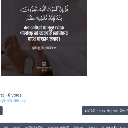
e) -
0
votes
নমুখী
,
ধর্মীয়
,
বিবিধ
,
রম্য
ী
কারফিউ সময়ের শান্ দেয়া উপসর্
কবি
প্রশ্ন
প্রাইভেসি নীতি
ব্যবহারের শর্তাবলী
বিজ্ঞাপন
সাহায্য
Kobi o Kobita