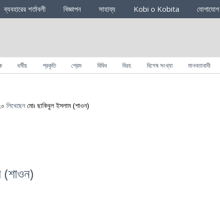
ব্যবহারের শর্তাবলী
বিজ্ঞাপন
সাহায্য
Kobi o Kobita
যোগাযোগ
ক
ধর্মীয়
প্রকৃতি
প্রেম
বিবিধ
বিরহ
বিশেষ সংখ্যা
মানবতাবাদী
২০
লিখেছেন
মোঃ ছাকিবুল ইসলাম (শাওন)
ম (শাওন)