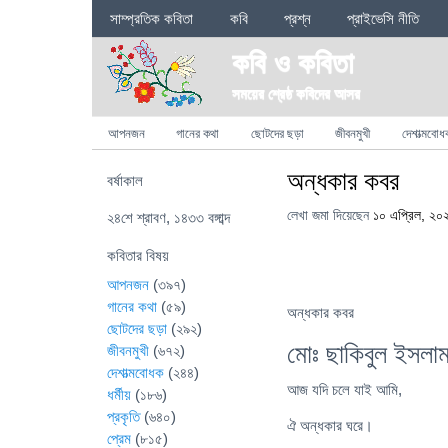
Sections
সাম্প্রতিক কবিতা
কবি
প্রশ্ন
প্রাইভেসি নীতি
কবি ও কবিতা
সময়ের শ্রেষ্ঠ কবিদের আসর
Categories
আপনজন
গানের কথা
ছোটদের ছড়া
জীবনমুখী
দেশাত্মবোধ
অন্ধকার কবর
বর্ষাকাল
লেখা জমা দিয়েছেন
১০ এপ্রিল, ২০
২৪শে শ্রাবণ, ১৪৩৩ বঙ্গাব্দ
কবিতার বিষয়
আপনজন
(৩৯৭)
গানের কথা
(৫৯)
অন্ধকার কবর
ছোটদের ছড়া
(২৯২)
মোঃ ছাকিবুল ইসলা
জীবনমুখী
(৬৭২)
দেশাত্মবোধক
(২৪৪)
আজ যদি চলে যাই আমি,
ধর্মীয়
(১৮৬)
প্রকৃতি
(৬৪০)
ঐ অন্ধকার ঘরে।
প্রেম
(৮১৫)