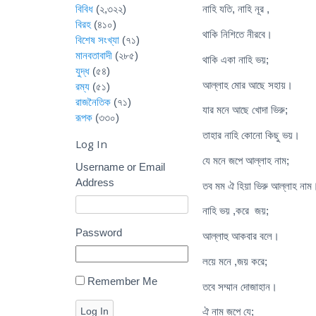
বিবিধ
(২,৩২২)
নাহি যতি, নাহি নূর ,
বিরহ
(৪১০)
থাকি নিশিতে নীরবে।
বিশেষ সংখ্যা
(৭১)
মানবতাবাদী
(২৮৫)
থাকি একা নাহি ভয়;
যুদ্ধ
(৫৪)
আল্লাহ মোর আছে সহায়।
রম্য
(৫১)
রাজনৈতিক
(৭১)
যার মনে আছে খোদা ভিরু;
রূপক
(৩৩০)
তাহার নাহি কোনো কিছু ভয়।
Log In
যে মনে জপে আল্লাহ নাম;
Username or Email
Address
তব মম ঐ হিয়া ভিরু আল্লাহ নাম
নাহি ভয় ,করে জয়;
Password
আল্লাহু আকবার বলে।
লয়ে মনে ,জয় করে;
Remember Me
তবে সম্মান দোজাহান।
Log In
ঐ নাম জপে যে;