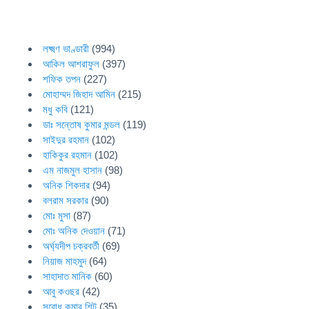
লক্ষ্মণ ভাণ্ডারী
(994)
আকিল আশরাফুল
(397)
শফিক তপন
(227)
মোহাম্মদ জিহাদ আমিন
(215)
মধু কবি
(121)
ডাঃ সন্তোষ কুমার মন্ডল
(119)
সাইদুর রহমান
(102)
হাকিকুর রহমান
(102)
এম নাজমুল হাসান
(98)
অনিক শিকদার
(94)
বলরাম সরকার
(90)
মোঃ মুসা
(87)
মোঃ অনিক দেওয়ান
(71)
অর্ঘ্যদীপ চক্রবর্তী
(69)
নিয়াজ মাহমুদ
(64)
সাহাদাত মানিক
(60)
আবু কওছর
(42)
সুবোধ কুমার শিট
(35)