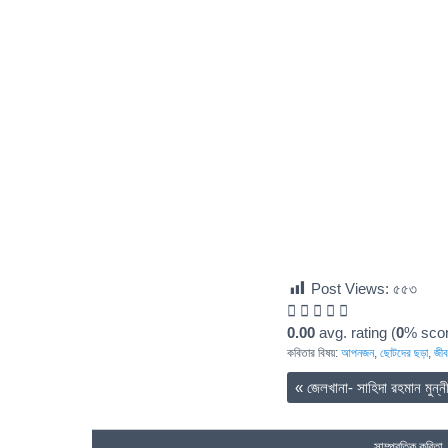
Post Views:
৫৫৩
0.00
avg. rating (
0
% scor
কবিতার বিষয়:
আপনজন
,
ছোটদের ছড়া
,
জীব
«
জেলখানা- সাহিদা রহমান মুন্ন
সাম্প্রতিক কবিতা