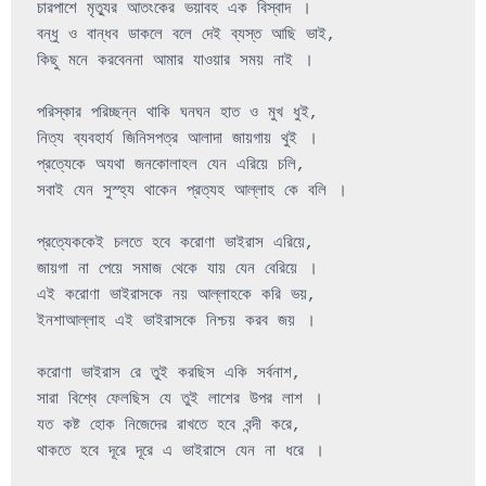
চারপাশে
মৃত্যুর
আতংকের
ভয়াবহ
এক
বিস্বাদ
।
বন্ধু
ও
বান্ধব
ডাকলে
বলে
দেই
ব্যস্ত
আছি
ভাই
,
কিছু
মনে
করবেননা
আমার
যাওয়ার
সময়
নাই
।
পরিস্কার
পরিচ্ছন্ন
থাকি
ঘনঘন
হাত
ও
মুখ
ধুই
নিত্য
ব্যবহার্য
জিনিসপত্র
আলাদা
জায়গায়
থুই
প্রত্যেকে
অযথা
জনকোলাহল
যেন
এরিয়ে
চলি
,
সবাই
যেন
সুস্হ্য
থাকেন
প্রত্যহ
আল্লাহ
কে
বলি
।

প্রত্যেককেই
চলতে
হবে
করোণা
ভাইরাস
এরিয়ে
,
জায়গা
না
পেয়ে
সমাজ
থেকে
যায়
যেন
বেরিয়ে
।
এই
করোণা
ভাইরাসকে
নয়
আল্লাহকে
করি
ভয়
ইনশাআল্লাহ
এই
ভাইরাসকে
নিশ্চয়
করব
জয়
। 

করোণা ভাইরাস রে তুই করছিস একি সর্বনাশ, 

সারা বিশ্বে ফেলছিস যে তুই লাশের উপর লাশ ।

যত কষ্ট হোক নিজেদের রাখতে হবে বন্দী করে, 

থাকতে হবে দূরে দূরে এ ভাইরাসে যেন না ধরে । 
