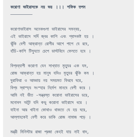
করোণা 
ভাইরাসকে নয় ভয় 
।।।
শফিক
তপন
————————
করোণাভাইরাস অনেকগুলা ভাইরাসের সমন্বয়,

এই ভাইরাসে সর্দি জ্বর কাশি এবং শ্বাসকষ্ট হয় ।

ঝুঁকি বেশী আক্রান্ত রোগীর আশে পাশে যে রবে,

হাঁচি-কাশি টিস্যুতে চেপে ডাস্টবিনে ফেলতে হবে ।

বিশ্বব্যাপী করোণা যেন সাখ্যাত মৃত্যুর এক যম,

রোজ আক্রান্ত হয় মানুষ যদিও মৃত্যুর ঝুঁকি কম ।

ঘুরাফিরা ও আড্ডায় নয় সময়মত ফিরবে ঘরে,

আমি
নই
ভীত 
-
সন্ত্রস্ত
করোনা
ভাইরাসের
ডরে
,
মনোবল
অটুট
যদি
কভু
করোনা
ভাইরাসে
ধরে
।
যাইনা
আর
খাইনা
কোথাও
থাকতে
যে
হয়
ঘরে
, 
আল্লাহকেই
বেশী
করে
ডাকি
রোজ
নামাজ
পড়ে
মন্ত্রী
মিনিস্টার
রাজা
প্রজা
কেহই
যায়
নাই
বাদ