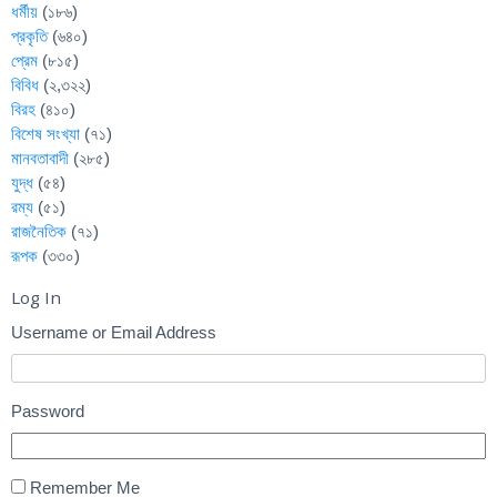
ধর্মীয়
(১৮৬)
প্রকৃতি
(৬৪০)
প্রেম
(৮১৫)
বিবিধ
(২,৩২২)
বিরহ
(৪১০)
বিশেষ সংখ্যা
(৭১)
মানবতাবাদী
(২৮৫)
যুদ্ধ
(৫৪)
রম্য
(৫১)
রাজনৈতিক
(৭১)
রূপক
(৩৩০)
Log In
Username or Email Address
Password
Remember Me