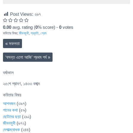
Post Views:
২৬৭
0.00
avg. rating (
0
% score) -
0
votes
কবিতার বিষয়:
জীবনমুখী
,
প্রকৃতি
,
প্রেম
«
সফলতা
‘বসন্ত এলো আজি’ প্রথম পর্ব
»
বর্ষাকাল
২৫শে শ্রাবণ, ১৪৩৩ বঙ্গাব্দ
কবিতার বিষয়
আপনজন
(৩৯৭)
গানের কথা
(৫৯)
ছোটদের ছড়া
(২৯২)
জীবনমুখী
(৬৭২)
দেশাত্মবোধক
(২৪৪)