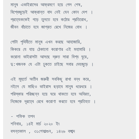
মানুষ এভাইরাসের আক্রমণে হয়ে গেল শেষ, 

বিশ্বেজুড়েই আক্রান্ত বাদ নেই যেন কোন দেশ । 

প্রত্যেককেই গড়ে তুলতে হবে কঠোর প্রতিরোধ, 

জীবন বাঁচাতে হবে জাগ্রত রেখে নিজের বোধ । 

গোটা পৃথিবীতে মানুষ এখন করছে আহাজারি, 

কিকরে যে যায় ঠেকানো করোণার এই মহামারি । 

করোনা ভাইরাসটা আসছে দ্রুত সারা বিশ্ব ঘুরে, 

দু:খজনক যে এটা ঢুকতে চাইছে সবার দেহজুড়ে । 

এই মূহুর্তে অতীব জরুরী সবকিছু রাখা বন্ধ করে, 

নইলে যে মাছিও ভাইরাস ছড়াবে মানুষ ধরেধরে ।

পরিস্কার পরিচ্ছন্ন হয়ে ঘরে থাকতে হবে অবিরত,

নিজেকে দূরত্বে রেখে করোণা করতে হবে প্রতিহত । 

- শফিক তপন 

শনিবার, 
১৪ই
মার্চ
২০২০
বসন্তকাল 
, 
৩১শে
ফাল্গুন
, 
১৪২৬
বঙ্গাব্দ