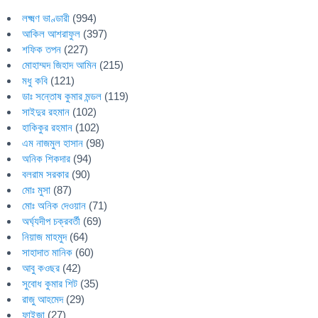
লক্ষ্মণ ভাণ্ডারী
(994)
আকিল আশরাফুল
(397)
শফিক তপন
(227)
মোহাম্মদ জিহাদ আমিন
(215)
মধু কবি
(121)
ডাঃ সন্তোষ কুমার মন্ডল
(119)
সাইদুর রহমান
(102)
হাকিকুর রহমান
(102)
এম নাজমুল হাসান
(98)
অনিক শিকদার
(94)
বলরাম সরকার
(90)
মোঃ মুসা
(87)
মোঃ অনিক দেওয়ান
(71)
অর্ঘ্যদীপ চক্রবর্তী
(69)
নিয়াজ মাহমুদ
(64)
সাহাদাত মানিক
(60)
আবু কওছর
(42)
সুবোধ কুমার শিট
(35)
রাজু আহমেদ
(29)
ফাইজা
(27)