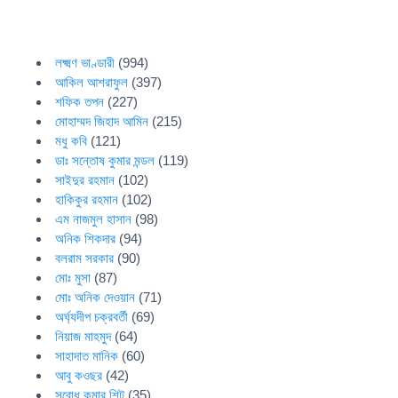
লক্ষ্মণ ভাণ্ডারী
(994)
আকিল আশরাফুল
(397)
শফিক তপন
(227)
মোহাম্মদ জিহাদ আমিন
(215)
মধু কবি
(121)
ডাঃ সন্তোষ কুমার মন্ডল
(119)
সাইদুর রহমান
(102)
হাকিকুর রহমান
(102)
এম নাজমুল হাসান
(98)
অনিক শিকদার
(94)
বলরাম সরকার
(90)
মোঃ মুসা
(87)
মোঃ অনিক দেওয়ান
(71)
অর্ঘ্যদীপ চক্রবর্তী
(69)
নিয়াজ মাহমুদ
(64)
সাহাদাত মানিক
(60)
আবু কওছর
(42)
সুবোধ কুমার শিট
(35)