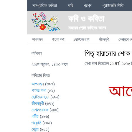
Sections
সাম্প্রতিক কবিতা
কবি
প্রশ্ন
প্রাইভেসি নীতি
কবি ও কবিতা
সময়ের শ্রেষ্ঠ কবিদের আসর
Categories
আপনজন
গানের কথা
ছোটদের ছড়া
জীবনমুখী
দেশাত্মবোধ
পিতৃ হারানোর শোক
বর্ষাকাল
লেখা জমা দিয়েছেন
১২ মার্চ, ২০২০
ল
২৩শে শ্রাবণ, ১৪৩৩ বঙ্গাব্দ
কবিতার বিষয়
আপনজন
(৩৯৭)
গানের কথা
(৫৯)
ছোটদের ছড়া
(২৯২)
জীবনমুখী
(৬৭২)
দেশাত্মবোধক
(২৪৪)
ধর্মীয়
(১৮৬)
প্রকৃতি
(৬৪০)
প্রেম
(৮১৫)