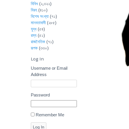
বিবিধ
(২,৩২২)
বিরহ
(৪১০)
বিশেষ সংখ্যা
(৭১)
মানবতাবাদী
(২৮৫)
যুদ্ধ
(৫৪)
রম্য
(৫১)
রাজনৈতিক
(৭১)
রূপক
(৩৩০)
Log In
Username or Email
Address
Password
Remember Me
Log In