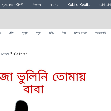
ব্যবহারের শর্তাবলী
বিজ্ঞাপন
সাহায্য
Kobi o Kobita
যোগাযোগ
ক
ধর্মীয়
প্রকৃতি
প্রেম
বিবিধ
বিরহ
বিশেষ সংখ্যা
মানবতাবাদী
িখেছেন
টি এইচ বিল্লাল