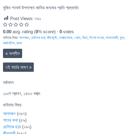
মুজিব শতবর্ষ উপলক্ষ্যে জাতির জনকের প্রতি শ্রদ্ধার্ঘ্য
Post Views:
৩৯১
0.00
avg. rating (
0
% score) -
0
votes
কবিতার বিষয়:
আপনজন
,
ছোটদের ছড়া
,
জীবনমুখী
,
দেশাত্মবোধক
,
প্রেম
,
বিরহ
,
বিশেষ সংখ্যা
,
মানবতাবাদী
,
যুদ্ধ
,
রাজনৈতিক
,
রূপক
«
অশ্লীল
৭ই মার্চের ভাষণ
»
বর্ষাকাল
২৩শে শ্রাবণ, ১৪৩৩ বঙ্গাব্দ
কবিতার বিষয়
আপনজন
(৩৯৭)
গানের কথা
(৫৯)
ছোটদের ছড়া
(২৯২)
জীবনমুখী
(৬৭২)