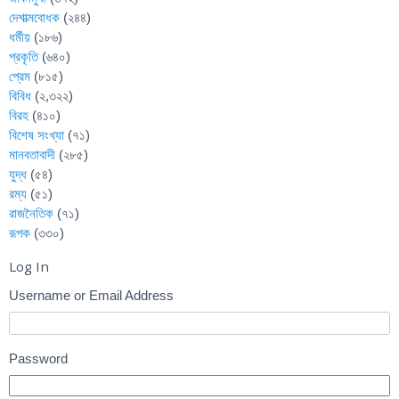
দেশাত্মবোধক
(২৪৪)
ধর্মীয়
(১৮৬)
প্রকৃতি
(৬৪০)
প্রেম
(৮১৫)
বিবিধ
(২,৩২২)
বিরহ
(৪১০)
বিশেষ সংখ্যা
(৭১)
মানবতাবাদী
(২৮৫)
যুদ্ধ
(৫৪)
রম্য
(৫১)
রাজনৈতিক
(৭১)
রূপক
(৩৩০)
Log In
Username or Email Address
Password