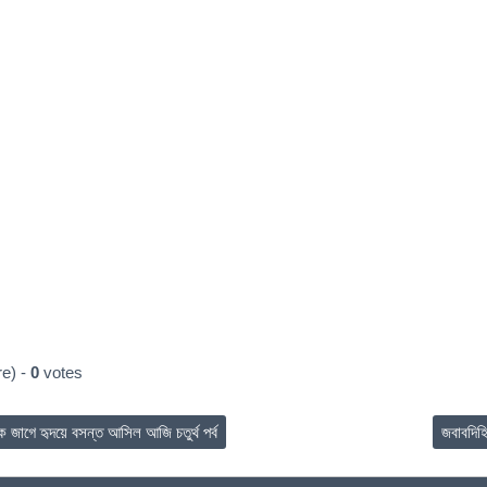
e) -
0
votes
 জাগে হৃদয়ে বসন্ত আসিল আজি চতুর্থ পর্ব
জবাবদিহ