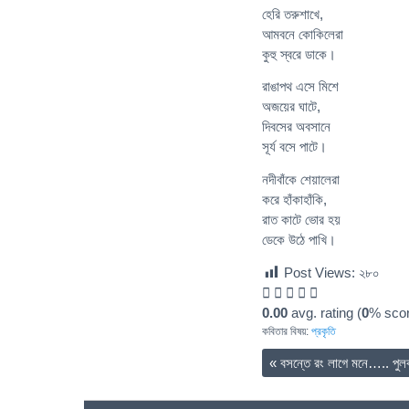
হেরি তরুশাখে,
আমবনে কোকিলেরা
কুহু স্বরে ডাকে।
রাঙাপথ এসে মিশে
অজয়ের ঘাটে,
দিবসের অবসানে
সূর্য বসে পাটে।
নদীবাঁকে শেয়ালেরা
করে হাঁকাহাঁকি,
রাত কাটে ভোর হয়
ডেকে উঠে পাখি।
Post Views:
২৮০
0.00
avg. rating (
0
% scor
কবিতার বিষয়:
প্রকৃতি
«
বসন্তে রং লাগে মনে….. পুলক