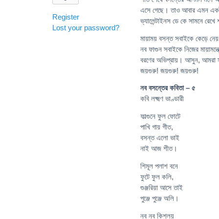
এসে গেছে। তাও আবার এমন একটা
Register
ভ্যালেন্টাইনস ডে কে সামনে রেখে
Lost your password?
মায়াময় বসন্ত সবাইকে কেড়ে নেয় 
নব ফাগুন সবাইকে নিজের মায়ামন্ত
বরণের অভিপ্রায়। আসুন, আমরা সব
জয়গুরু! জয়গুরু! জয়গুরু!
নব বসন্তের কবিতা – ৫
কবি লক্ষ্মণ ভাণ্ডারী
ফাল্গুনে ফুল ফোটে
পাখি গায় গীত,
বসন্ত এলো ভাই
নাই আজ শীত।
শিমূল পলাশ বনে
ফুটে ফুল কলি,
গুঞ্জরিয়া আসে তাই
পুঞ্জে পুঞ্জে অলি।
নব নব কিশলয়