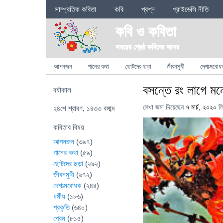
Sections
সাম্প্রতিক কবিতা
কবি
প্রশ্ন
প্রাইভেসি নীতি
কবি ও কবিতা
সময়ের শ্রেষ্ঠ কবিদের আসর
Categories
আপনজন
গানের কথা
ছোটদের ছড়া
জীবনমুখী
দেশাত্মবোধ
বসন্তে রং লাগে মন
বর্ষাকাল
লেখা জমা দিয়েছেন
৭ মার্চ, ২০২০
ল
২৪শে শ্রাবণ, ১৪৩৩ বঙ্গাব্দ
কবিতার বিষয়
আপনজন
(৩৯৭)
গানের কথা
(৫৯)
ছোটদের ছড়া
(২৯২)
জীবনমুখী
(৬৭২)
দেশাত্মবোধক
(২৪৪)
ধর্মীয়
(১৮৬)
প্রকৃতি
(৬৪০)
প্রেম
(৮১৫)