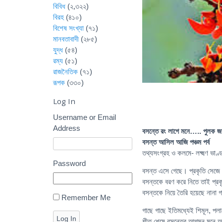
বিবিধ
(২,৩২২)
বিরহ
(৪১০)
বিশেষ সংখ্যা
(৭১)
মানবতাবাদী
(২৮৫)
যুদ্ধ
(৫৪)
রম্য
(৫১)
রাজনৈতিক
(৭১)
রূপক
(৩৩০)
Log In
Username or Email
Address
বসন্তে রং লাগে মনে….. পুলক জা
বসন্ত আসিল আজি পঞ্চম পর্ব
তথ্যসংগ্রহ ও কলমে- লক্ষ্মণ ভাণ্ড
Password
বসন্ত এসে গেছে। প্রকৃতি সেজে
বসন্তকে বরণ করে নিতে তাই প্র
বসন্তকে নিয়ে তৈরি হয়েছে নানা 
Remember Me
গাছে গাছে ইতিমধ্যেই শিমূল, প
Log In
শীত শেষে বসন্তের আগমন মনে অন