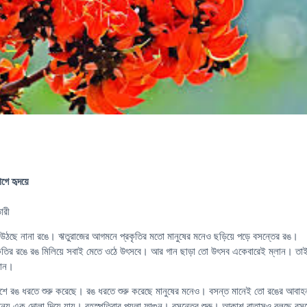
গে হৃদয়ে
ারী
 উঠছে নানা রঙে। ঋতুরাজের আগমনে প্রকৃতির মতো মানুষের মনেও ছড়িয়ে পড়ে বসন্তের রঙ।
কৃতির রঙে রঙ মিলিয়ে সবাই মেতে ওঠে উৎসবে। আর গান ছাড়া তো উৎসব একেবারেই ম্লান। তা
গান।
লাশে রঙ ধরতে শুরু করেছে। রঙ ধরতে শুরু করেছে মানুষের মনেও। বসন্ত মানেই তো রঙের আবা
্য এক দোলা দিয়ে যায়। বৃহস্পতিবার পয়লা ফাল্গুন। বসন্তের শুরু। আকাশ বাতাসও বলছে বসন