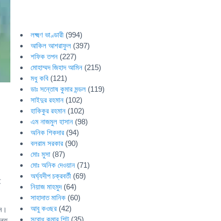
লক্ষ্মণ ভাণ্ডারী
(994)
আকিল আশরাফুল
(397)
শফিক তপন
(227)
মোহাম্মদ জিহাদ আমিন
(215)
মধু কবি
(121)
ডাঃ সন্তোষ কুমার মন্ডল
(119)
সাইদুর রহমান
(102)
হাকিকুর রহমান
(102)
এম নাজমুল হাসান
(98)
অনিক শিকদার
(94)
বলরাম সরকার
(90)
মোঃ মুসা
(87)
মোঃ অনিক দেওয়ান
(71)
অর্ঘ্যদীপ চক্রবর্তী
(69)
ই
নিয়াজ মাহমুদ
(64)
সাহাদাত মানিক
(60)
আবু কওছর
(42)
হন।
সুবোধ কুমার শিট
(35)
্তে