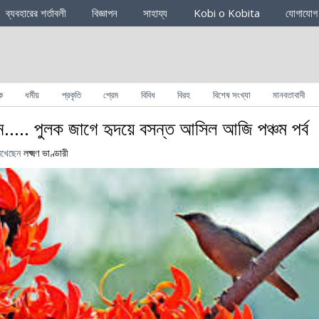
ব্যবহারের শর্তাবলী
বিজ্ঞাপন
সাহায্য
Kobi o Kobita
যোগাযোগ
ক
ধর্মীয়
প্রকৃতি
প্রেম
বিবিধ
বিরহ
বিশেষ সংখ্যা
মানবতাবাদী
ে….. পুলক জাগে হৃদয়ে বসন্ত আসিল আজি পঞ্চম পর্ব
িখেছেন
লক্ষ্মণ ভাণ্ডারী