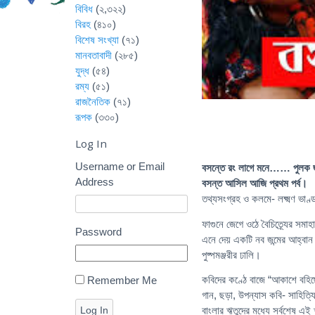
বিবিধ
(২,৩২২)
বিরহ
(৪১০)
বিশেষ সংখ্যা
(৭১)
মানবতাবাদী
(২৮৫)
যুদ্ধ
(৫৪)
রম্য
(৫১)
রাজনৈতিক
(৭১)
রূপক
(৩৩০)
Log In
Username or Email
বসন্তে রং লাগে মনে…… পুলক জ
Address
বসন্ত আসিল আজি প্রথম পর্ব।
তথ্যসংগ্রহ ও কলমে- লক্ষ্মণ ভাণ্ড
ফাগুনে জেগে ওঠে বৈচিত্র্যের সম
Password
এনে দেয় একটি নব জন্মের আহ্বান
পুষ্পমঞ্জরীর ঢালি।
কবিদের কণ্ঠে বাজে “আকাশে বহিছ
Remember Me
গান, ছড়া, উপন্যাস কবি- সাহিত্
Log In
বাংলার ঋতুদের মধ্যে সর্বশেষ এই 