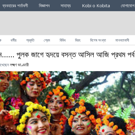
ব্যবহারের শর্তাবলী
বিজ্ঞাপন
সাহায্য
Kobi o Kobita
যোগাযোগ
ক
ধর্মীয়
প্রকৃতি
প্রেম
বিবিধ
বিরহ
বিশেষ সংখ্যা
মানবতাবাদী
নে…… পুলক জাগে হৃদয়ে বসন্ত আসিল আজি প্রথম পর্ব
িখেছেন
লক্ষ্মণ ভাণ্ডারী