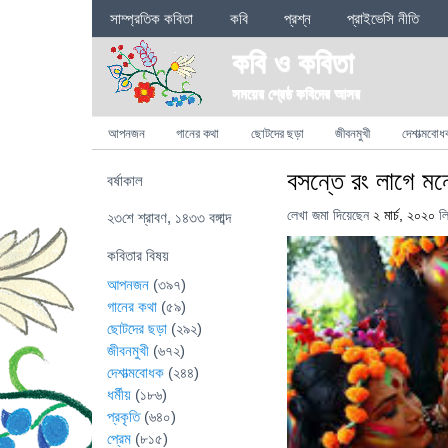
Sections
সাম্প্রতিক কবিতা
কবি
প্রশ্ন
প্রাইভেসি নীতি
কবি ও কবিতা
সময়ের শ্রেষ্ঠ কবিদের আসর
Categories
আপনজন
গানের কথা
ছোটদের ছড়া
জীবনমুখী
দেশাত্মবোধ
বসন্তে রং লাগে ম
বর্ষাকাল
লেখা জমা দিয়েছেন
২ মার্চ, ২০২০
ল
২৩শে শ্রাবণ, ১৪৩৩ বঙ্গাব্দ
কবিতার বিষয়
আপনজন
(৩৯৭)
গানের কথা
(৫৯)
ছোটদের ছড়া
(২৯২)
জীবনমুখী
(৬৭২)
দেশাত্মবোধক
(২৪৪)
ধর্মীয়
(১৮৬)
প্রকৃতি
(৬৪০)
প্রেম
(৮১৫)