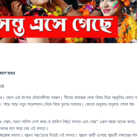
াগে হৃদয়ে
ারী
াহার। জেগে ওঠে বাংলার যৌবনোদীপ্ত নবরূপ। শীতের পাতাঝরা থেকে বিদায় নিয়ে প্রকৃতির কোলে ফ
। গাছে গাছে নতুন পত্রপল্লব।দিকে দিকে ফুলের সমাহার। কোনো রেনুকার বেনুকায় শোভা পায়
ে প্রেম, নয়নে লাগিল নেশা কারা যে ডাকিল পিছে! বসন্ত এসে গেছে” এরূপ আরো অনেক কাব্য,
যিকদের মনে সাড়া দেয় এই বসন্ত।
ঋতুরাজ বসন্ত। ফাল্গুন আর চৈত্র নিয়েই এই বসন্ত। ফাল্গুন শব্দটি এসেছে ফাল্গুনী নক্ষত্রের না