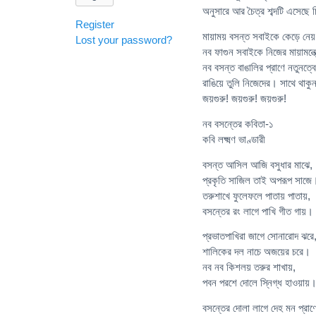
অনুসারে আর চৈত্র শব্দটি এসেছে চ
Register
মায়াময় বসন্ত সবাইকে কেড়ে নেয় 
Lost your password?
নব ফাগুন সবাইকে নিজের মায়ামন্ত
নব বসন্ত বাঙালির প্রাণে নতুনত
রাঙিয়ে তুলি নিজেদের। সাথে থাকু
জয়গুরু! জয়গুরু! জয়গুরু!
নব বসন্তের কবিতা-১
কবি লক্ষ্মণ ভাণ্ডারী
বসন্ত আসিল আজি বসুধার মাঝে,
প্রকৃতি সাজিল তাই অপরূপ সাজে
তরুশাখে ফুলেফলে পাতায় পাতায়,
বসন্তের রং লাগে পাখি গীত গায়।
প্রভাতপাখিরা জাগে সোনারোদ ঝরে
শালিকের দল নাচে অজয়ের চরে।
নব নব কিশলয় তরুর শাখায়,
পবন পরশে দোলে স্নিগ্ধ হাওয়ায়
বসন্তের দোলা লাগে দেহ মন প্রাণ