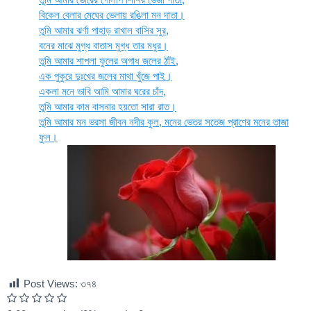
বিকেল বেলার মেঘের ভেলায় রঙিলা মন দাতা।
তুমি আমার ঝর্ণা পাহাড় রাখাল বাসির সুর,
বনের মাঝে মুগ্ধ বাতাস মুগ্ধ তার মধুর।
তুমি আমার শাপলা ফুলের অগাধ জলের ঠাঁই,
এক পুকুরে দুঃখের জলের মাথা খুঁজে পাই।
একলা মনে ভাবি আমি আমার ঘরের চাঁদ,
তুমি আমার কাম বাসনার হয়তো সারা রাত।
তুমি আমার মন ভরসা জীবন নদীর কুল, মনের ভেতর সতেজ প্রাণের মনের তাজা
ফুল।
Post Views:
৩৭৪