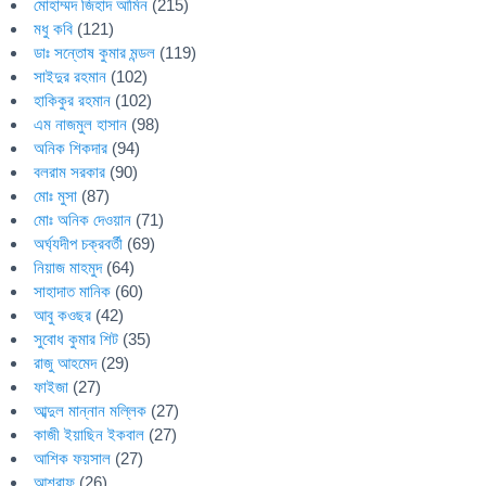
মোহাম্মদ জিহাদ আমিন
(215)
মধু কবি
(121)
ডাঃ সন্তোষ কুমার মন্ডল
(119)
সাইদুর রহমান
(102)
হাকিকুর রহমান
(102)
এম নাজমুল হাসান
(98)
অনিক শিকদার
(94)
বলরাম সরকার
(90)
মোঃ মুসা
(87)
মোঃ অনিক দেওয়ান
(71)
অর্ঘ্যদীপ চক্রবর্তী
(69)
নিয়াজ মাহমুদ
(64)
সাহাদাত মানিক
(60)
আবু কওছর
(42)
সুবোধ কুমার শিট
(35)
রাজু আহমেদ
(29)
ফাইজা
(27)
আব্দুল মান্নান মল্লিক
(27)
কাজী ইয়াছিন ইকবাল
(27)
আশিক ফয়সাল
(27)
আশরাফ
(26)