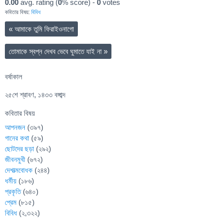
0.00
avg. rating (
0
% score) -
0
votes
কবিতার বিষয়:
বিবিধ
«
আমাকে তুমি ফিরাইওনাগো
তোমাকে স্বপ্ন দেখব ভেবে ঘুমাতে যাই না
»
বর্ষাকাল
২৫শে শ্রাবণ, ১৪৩৩ বঙ্গাব্দ
কবিতার বিষয়
আপনজন
(৩৯৭)
গানের কথা
(৫৯)
ছোটদের ছড়া
(২৯২)
জীবনমুখী
(৬৭২)
দেশাত্মবোধক
(২৪৪)
ধর্মীয়
(১৮৬)
প্রকৃতি
(৬৪০)
প্রেম
(৮১৫)
বিবিধ
(২,৩২২)