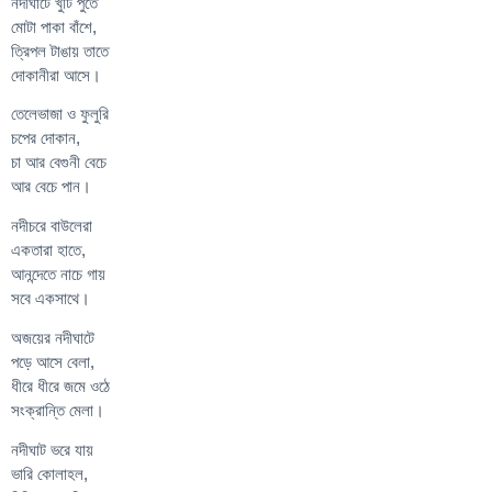
নদীঘাটে খুঁটি পুঁতে
মোটা পাকা বাঁশে,
ত্রিপল টাঙায় তাতে
দোকানীরা আসে।
তেলেভাজা ও ফুলুরি
চপের দোকান,
চা আর বেগুনী বেচে
আর বেচে পান।
নদীচরে বাউলেরা
একতারা হাতে,
আনন্দেতে নাচে গায়
সবে একসাথে।
অজয়ের নদীঘাটে
পড়ে আসে বেলা,
ধীরে ধীরে জমে ওঠে
সংক্রান্তি মেলা।
নদীঘাট ভরে যায়
ভারি কোলাহল,