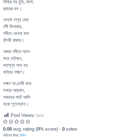
বিক্রি হয় চুড়ি, মালা,
রবারের বল।
কেহবা বেলুন বেচে
নদী কিনারায়,
নদীতে কেহবা বসে
বাঁশরী বাজায়।
অজয় নদীতে স্নান
করে যেইজন,
মহাপূণ্য লাভ হয়
কহিছে লক্ষ্মণ।
লক্ষ্মণ ভাণ্ডারী করে
সবারে আহ্বান,
অজয়ের ঘাটে আসি
করো পূণ্যস্নান।
Post Views:
৩০৩
0.00
avg. rating (
0
% score) -
0
votes
কবিতার বিষয়:
বিবিধ