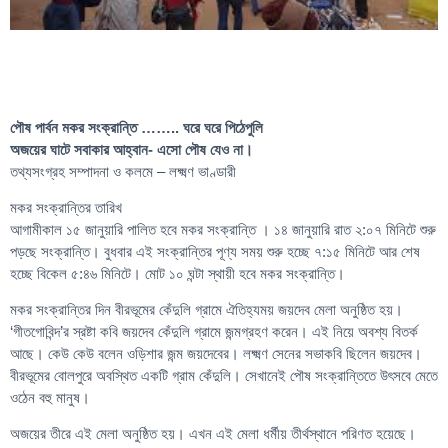
পৌষ পার্বন মকর সংক্রান্তি …….. ঘরে ঘরে পিঠেপুলি
অজয়ের ঘাটে সবাকার আহ্বান- এসো পৌষ যেও না।
তথ্যসংগ্রহ সম্পাদনা ও কলমে – লক্ষ্মণ ভাণ্ডারী
মকর সংক্রান্তির তারিখ
আগামীকাল ১৫ জানুয়ারি পালিত হবে মকর সংক্রান্তি । ১৪ জানুয়ারি রাত ২:০৭ মিনিটে শুরু
পড়ছে সংক্রান্তি। বুধবার এই সংক্রান্তির পূণ্য সময় শুরু হচ্ছে ৭:১৫ মিনিটে আর শেষ
হচ্ছে বিকেল ৫:৪৬ মিনিটে। মোট ১০ ঘন্টা স্থায়ী হবে মকর সংক্রান্তি।
মকর সংক্রান্তির দিন বীরভূমের কেঁদুলি গ্রামে ঐতিহ্যময় জয়দেব মেলা অনুষ্ঠিত হয়।
‘গীতগোবিন্দ’র স্রষ্টা কবি জয়দেব কেঁদুলি গ্রামে জন্মগ্রহণ করেন। এই নিয়ে অবশ্য বিতর্ক
আছে। কেউ কেউ বলেন ওড়িশার জন্ম জয়দেবের। লক্ষ্মণ সেনের সভাকবি ছিলেন জয়দেব।
বীরভূমের বোলপুরে অবস্থিত একটি গ্রাম কেঁদুলি। সেখানেই পৌষ সংক্রান্তিতে উৎসবে মেতে
ওঠেন বহু মানুষ।
অজয়ের তীরে এই মেলা অনুষ্ঠিত হয়। এখন এই মেলা ধর্মীয় তীর্থস্থানে পরিণত হয়েছে।