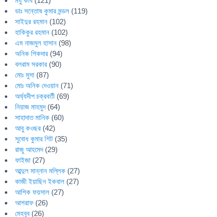
মধু কবি
(121)
ডাঃ সন্তোষ কুমার মন্ডল
(119)
সাইদুর রহমান
(102)
হাকিকুর রহমান
(102)
এম নাজমুল হাসান
(98)
অনিক শিকদার
(94)
বলরাম সরকার
(90)
মোঃ মুসা
(87)
মোঃ অনিক দেওয়ান
(71)
অর্ঘ্যদীপ চক্রবর্তী
(69)
নিয়াজ মাহমুদ
(64)
সাহাদাত মানিক
(60)
আবু কওছর
(42)
সুবোধ কুমার শিট
(35)
রাজু আহমেদ
(29)
ফাইজা
(27)
আব্দুল মান্নান মল্লিক
(27)
কাজী ইয়াছিন ইকবাল
(27)
আশিক ফয়সাল
(27)
আশরাফ
(26)
মেহবুব
(26)