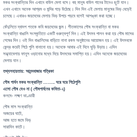
মকর সংক্রান্তির দিন এখানে বাউল মেলা বসে। বহু মানুষ বাউল গানের টানেও ছুটে যান।
এখন এখানে অনেক আশ্রম ও মন্দির গড়ে উঠেছে। দিন দিন এই মেলায় মানুষের ভিড় বেড়েই
চলেছে। এবারও জয়দেবের মেলায় ভিড় উপচে পড়বে বলেই আশঙ্কা করা হচ্ছে।
কেঁদুলিতে দ্বাদশ শতকে কবি জয়দেবের জন্ম। শীতকালের পৌষ সংক্রান্তি বা মকর
সংক্রান্তি বাঙালি সংস্কৃতিতে একটি গুরুত্বপূর্ণ দিন। এই উৎসব পালন করা হয় পৌষ মাসের
শেষের দিন। ওই দিন বাঙালিদের বাড়িতে নানা রকম অনুষ্ঠানের আয়োজন হয়। এই উৎসবকে
কেন্দ্র করেই পিঠে পুলি বানানো হয়। অনেকে আবার এই দিনে ঘুড়ি উড়ায়। এদিন
সন্ধ্যাবেলায় ফানুস ওড়ানোর মধ্যে দিয়ে উৎসবের সমাপ্তি হয়। এদিন অনেকে জয়দেবের
মেলায় যান।
তথ্যসহায়তায়: আনন্দবাজার পত্রিকা
পৌষ পার্বন মকর সংক্রান্তি …….. ঘরে ঘরে পিঠেপুলি
এসো পৌষ যেও না ( পৌষপার্বনের কবিতা-২)
কলমে- লক্ষ্মণ ভাণ্ডারী
পৌষ মাস সংক্রান্তি
অজয়ের ঘাটে,
আজ হতে জমে ভিড়
সারাদিন কাটে।