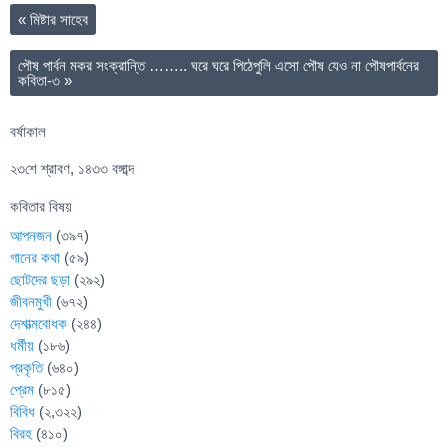
«
মিষ্টার সাহেব
পৌষ পার্বন মকর সংক্রান্তি …….. ঘরে ঘরে পিঠেপুলি এসো পৌষ যেও না পৌষপার্বনের
কবিতা-৩
»
বর্ষাকাল
২৩শে শ্রাবণ, ১৪৩৩ বঙ্গাব্দ
কবিতার বিষয়
আপনজন
(৩৯৭)
গানের কথা
(৫৯)
ছোটদের ছড়া
(২৯২)
জীবনমুখী
(৬৭২)
দেশাত্মবোধক
(২৪৪)
ধর্মীয়
(১৮৬)
প্রকৃতি
(৬৪০)
প্রেম
(৮১৫)
বিবিধ
(২,৩২২)
বিরহ
(৪১০)