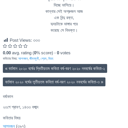
দিচ্ছে ভাসিয়ে।
কান্নার সেই অশ্রুজল আজ
এক বিন্দু রক্ত,
হৃদয়টাকে ভাঙ্গার পরে
করেছে সে বিভক্ত।
Post Views:
৩৩৩
0.00
avg. rating (
0
% score) -
0
votes
কবিতার বিষয়:
আপনজন
,
জীবনমুখী
,
প্রেম
,
বিরহ
«
বর্তমান ২০২০ বর্ষের দ্বিতীয়তম কবিতা বর্ষ-বরণ ২০২০ নববর্ষের কবিতা-২
বর্তমান ২০২০ বর্ষের তৃতীয়তম কবিতা বর্ষ-বরণ ২০২০ নববর্ষের কবিতা-৩
»
বর্ষাকাল
২৩শে শ্রাবণ, ১৪৩৩ বঙ্গাব্দ
কবিতার বিষয়
আপনজন
(৩৯৭)