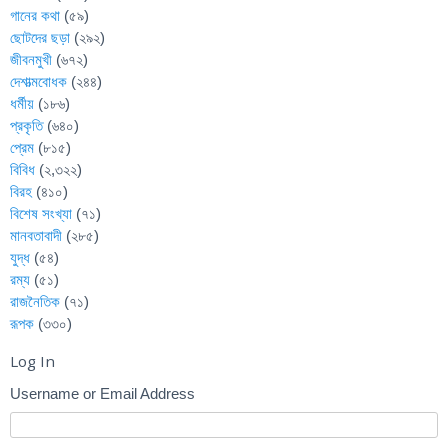
গানের কথা
(৫৯)
ছোটদের ছড়া
(২৯২)
জীবনমুখী
(৬৭২)
দেশাত্মবোধক
(২৪৪)
ধর্মীয়
(১৮৬)
প্রকৃতি
(৬৪০)
প্রেম
(৮১৫)
বিবিধ
(২,৩২২)
বিরহ
(৪১০)
বিশেষ সংখ্যা
(৭১)
মানবতাবাদী
(২৮৫)
যুদ্ধ
(৫৪)
রম্য
(৫১)
রাজনৈতিক
(৭১)
রূপক
(৩৩০)
Log In
Username or Email Address