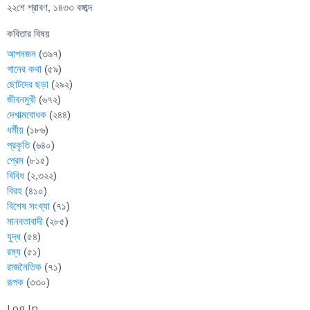
২২শে শ্রাবণ, ১৪৩৩ বঙ্গাব্দ
কবিতার বিষয়
আপনজন
(৩৯৭)
গানের কথা
(৫৯)
ছোটদের ছড়া
(২৯২)
জীবনমুখী
(৬৭২)
দেশাত্মবোধক
(২৪৪)
ধর্মীয়
(১৮৬)
প্রকৃতি
(৬৪০)
প্রেম
(৮১৫)
বিবিধ
(২,৩২২)
বিরহ
(৪১০)
বিশেষ সংখ্যা
(৭১)
মানবতাবাদী
(২৮৫)
যুদ্ধ
(৫৪)
রম্য
(৫১)
রাজনৈতিক
(৭১)
রূপক
(৩৩০)
Log In