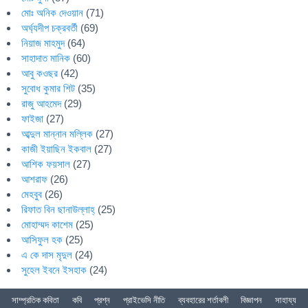
মোঃ অনিক দেওয়ান
(71)
অর্ঘ্যদীপ চক্রবর্তী
(69)
নিয়াজ মাহমুদ
(64)
সাহাদাত মানিক
(60)
আবু কওছর
(42)
সুবোধ কুমার শিট
(35)
রাজু আহমেদ
(29)
ফাইজা
(27)
আব্দুল মান্নান মল্লিক
(27)
কাজী ইয়াছিন ইকবাল
(27)
আশিক ফয়সাল
(27)
আশরাফ
(26)
মেহবুব
(26)
রিফাত বিন ছানাউল্লাহ্
(25)
মোহাম্মদ কাশেম
(25)
আসিফুল হক
(25)
এ কে দাস মৃদুল
(24)
সুহেল ইবনে ইসহাক
(24)
সাম্প্রতিক কবিতা
কবি
প্রশ্ন
প্রাইভেসি নীতি
ব্যবহারের শর্তাবলী
বিজ্ঞাপন
সাহায্য