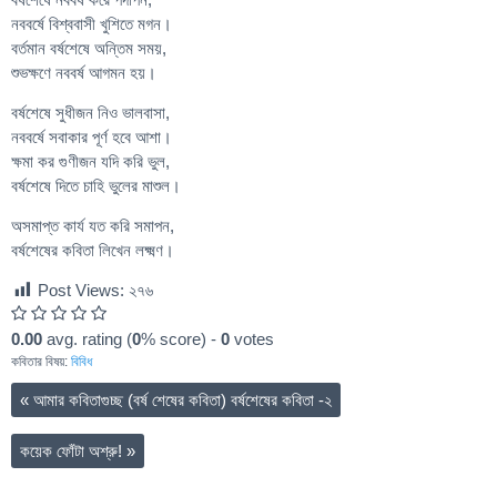
নববর্ষে বিশ্ববাসী খুশিতে মগন।
বর্তমান বর্ষশেষে অন্তিম সময়,
শুভক্ষণে নববর্ষ আগমন হয়।
বর্ষশেষে সুধীজন নিও ভালবাসা,
নববর্ষে সবাকার পূর্ণ হবে আশা।
ক্ষমা কর গুণীজন যদি করি ভুল,
বর্ষশেষে দিতে চাহি ভুলের মাশুল।
অসমাপ্ত কার্য যত করি সমাপন,
বর্ষশেষের কবিতা লিখেন লক্ষ্মণ।
Post Views:
২৭৬
0.00
avg. rating (
0
% score) -
0
votes
কবিতার বিষয়:
বিবিধ
«
আমার কবিতাগুচ্ছ (বর্ষ শেষের কবিতা) বর্ষশেষের কবিতা -২
কয়েক ফোঁটা অশ্রু!
»