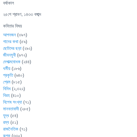
বর্ষাকাল
২৫শে শ্রাবণ, ১৪৩৩ বঙ্গাব্দ
কবিতার বিষয়
আপনজন
(৩৯৭)
গানের কথা
(৫৯)
ছোটদের ছড়া
(২৯২)
জীবনমুখী
(৬৭২)
দেশাত্মবোধক
(২৪৪)
ধর্মীয়
(১৮৬)
প্রকৃতি
(৬৪০)
প্রেম
(৮১৫)
বিবিধ
(২,৩২২)
বিরহ
(৪১০)
বিশেষ সংখ্যা
(৭১)
মানবতাবাদী
(২৮৫)
যুদ্ধ
(৫৪)
রম্য
(৫১)
রাজনৈতিক
(৭১)
রূপক
(৩৩০)