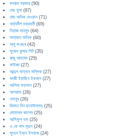
বলরাম সরকার
(90)
মোঃ মুসা
(87)
মোঃ অনিক দেওয়ান
(71)
অর্ঘ্যদীপ চক্রবর্তী
(69)
নিয়াজ মাহমুদ
(64)
সাহাদাত মানিক
(60)
আবু কওছর
(42)
সুবোধ কুমার শিট
(35)
রাজু আহমেদ
(29)
ফাইজা
(27)
আব্দুল মান্নান মল্লিক
(27)
কাজী ইয়াছিন ইকবাল
(27)
আশিক ফয়সাল
(27)
আশরাফ
(26)
মেহবুব
(26)
রিফাত বিন ছানাউল্লাহ্
(25)
মোহাম্মদ কাশেম
(25)
আসিফুল হক
(25)
এ কে দাস মৃদুল
(24)
সুহেল ইবনে ইসহাক
(24)