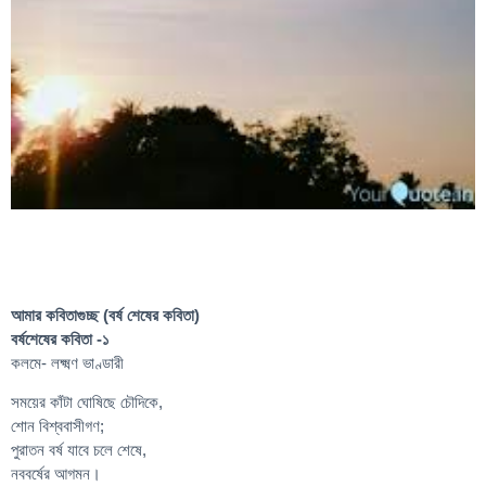
আমার কবিতাগুচ্ছ (বর্ষ শেষের কবিতা)
বর্ষশেষের কবিতা -১
কলমে- লক্ষ্মণ ভাণ্ডারী
সময়ের কাঁটা ঘোষিছে চৌদিকে,
শোন বিশ্ববাসীগণ;
পুরাতন বর্ষ যাবে চলে শেষে,
নববর্ষের আগমন।