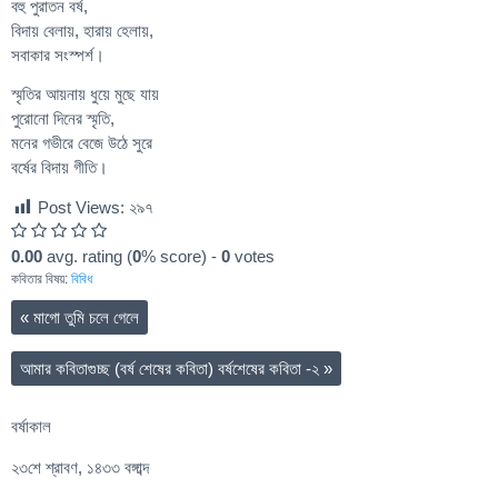
বহু পুরাতন বর্ষ,
বিদায় বেলায়, হারায় হেলায়,
সবাকার সংস্পর্শ।
স্মৃতির আয়নায় ধুয়ে মুছে যায়
পুরোনো দিনের স্মৃতি,
মনের গভীরে বেজে উঠে সুরে
বর্ষের বিদায় গীতি।
Post Views:
২৯৭
0.00
avg. rating (
0
% score) -
0
votes
কবিতার বিষয়:
বিবিধ
«
মাগো তুমি চলে গেলে
আমার কবিতাগুচ্ছ (বর্ষ শেষের কবিতা) বর্ষশেষের কবিতা -২
»
বর্ষাকাল
২৩শে শ্রাবণ, ১৪৩৩ বঙ্গাব্দ