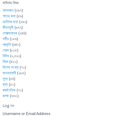
কবিতার বিষয়
আপনজন
(৩৯৭)
গানের কথা
(৫৯)
ছোটদের ছড়া
(২৯২)
জীবনমুখী
(৬৭২)
দেশাত্মবোধক
(২৪৪)
ধর্মীয়
(১৮৬)
প্রকৃতি
(৬৪০)
প্রেম
(৮১৫)
বিবিধ
(২,৩২২)
বিরহ
(৪১০)
বিশেষ সংখ্যা
(৭১)
মানবতাবাদী
(২৮৫)
যুদ্ধ
(৫৪)
রম্য
(৫১)
রাজনৈতিক
(৭১)
রূপক
(৩৩০)
Log In
Username or Email Address