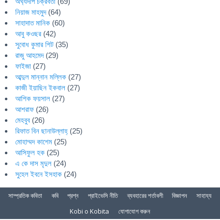
অর্ঘ্যদীপ চক্রবর্তী
(69)
নিয়াজ মাহমুদ
(64)
সাহাদাত মানিক
(60)
আবু কওছর
(42)
সুবোধ কুমার শিট
(35)
রাজু আহমেদ
(29)
ফাইজা
(27)
আব্দুল মান্নান মল্লিক
(27)
কাজী ইয়াছিন ইকবাল
(27)
আশিক ফয়সাল
(27)
আশরাফ
(26)
মেহবুব
(26)
রিফাত বিন ছানাউল্লাহ্
(25)
মোহাম্মদ কাশেম
(25)
আসিফুল হক
(25)
এ কে দাস মৃদুল
(24)
সুহেল ইবনে ইসহাক
(24)
সাম্প্রতিক কবিতা
কবি
প্রশ্ন
প্রাইভেসি নীতি
ব্যবহারের শর্তাবলী
বিজ্ঞাপন
সাহায্য
Kobi o Kobita
যোগাযোগ করুন