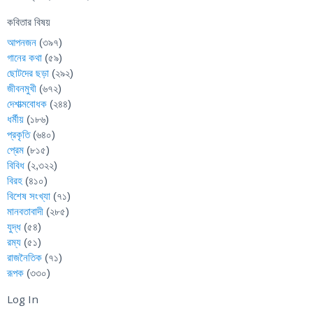
কবিতার বিষয়
আপনজন
(৩৯৭)
গানের কথা
(৫৯)
ছোটদের ছড়া
(২৯২)
জীবনমুখী
(৬৭২)
দেশাত্মবোধক
(২৪৪)
ধর্মীয়
(১৮৬)
প্রকৃতি
(৬৪০)
প্রেম
(৮১৫)
বিবিধ
(২,৩২২)
বিরহ
(৪১০)
বিশেষ সংখ্যা
(৭১)
মানবতাবাদী
(২৮৫)
যুদ্ধ
(৫৪)
রম্য
(৫১)
রাজনৈতিক
(৭১)
রূপক
(৩৩০)
Log In