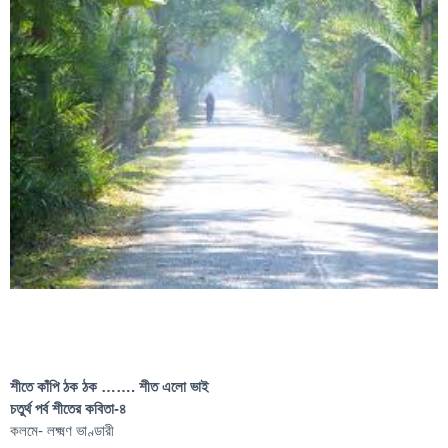
শীতে কাঁপি ঠক ঠক ……. শীত এলো ভাই
চতুৰ্থ পর্ব শীতের কবিতা-৪
কলমে- লক্ষ্মণ ভাণ্ডারী