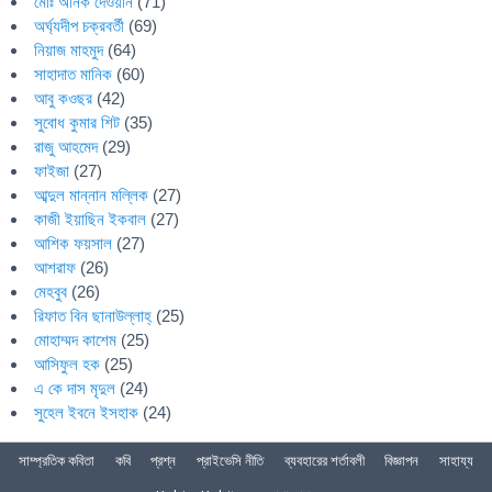
মোঃ অনিক দেওয়ান
(71)
অর্ঘ্যদীপ চক্রবর্তী
(69)
নিয়াজ মাহমুদ
(64)
সাহাদাত মানিক
(60)
আবু কওছর
(42)
সুবোধ কুমার শিট
(35)
রাজু আহমেদ
(29)
ফাইজা
(27)
আব্দুল মান্নান মল্লিক
(27)
কাজী ইয়াছিন ইকবাল
(27)
আশিক ফয়সাল
(27)
আশরাফ
(26)
মেহবুব
(26)
রিফাত বিন ছানাউল্লাহ্
(25)
মোহাম্মদ কাশেম
(25)
আসিফুল হক
(25)
এ কে দাস মৃদুল
(24)
সুহেল ইবনে ইসহাক
(24)
সাম্প্রতিক কবিতা
কবি
প্রশ্ন
প্রাইভেসি নীতি
ব্যবহারের শর্তাবলী
বিজ্ঞাপন
সাহায্য