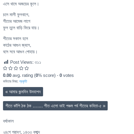
এসে থামে অজয়ের কূলে।
চলে মালী ফুলবাগে,
শীতের আমেজ লাগে
ফুল তুলে বাড়ি ফিরে যায়।
শীতের সকাল হলে
কাঠের আগুন জ্বলে,
বসে সবে আগুন পোহায়।
Post Views:
৩১১
0.00
avg. rating (
0
% score) -
0
votes
কবিতার বিষয়:
প্রকৃতি
«
আমার জন্মদিন উদযাপন
শীতে কাঁপি ঠক ঠক ……. শীত এলো ভাই পঞ্চম পর্ব শীতের কবিতা-৫
»
বর্ষাকাল
২৪শে শ্রাবণ, ১৪৩৩ বঙ্গাব্দ