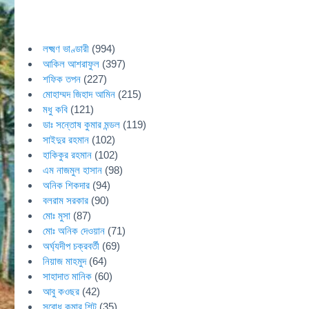
লক্ষ্মণ ভাণ্ডারী
(994)
আকিল আশরাফুল
(397)
শফিক তপন
(227)
মোহাম্মদ জিহাদ আমিন
(215)
মধু কবি
(121)
ডাঃ সন্তোষ কুমার মন্ডল
(119)
সাইদুর রহমান
(102)
হাকিকুর রহমান
(102)
এম নাজমুল হাসান
(98)
অনিক শিকদার
(94)
বলরাম সরকার
(90)
মোঃ মুসা
(87)
মোঃ অনিক দেওয়ান
(71)
অর্ঘ্যদীপ চক্রবর্তী
(69)
নিয়াজ মাহমুদ
(64)
সাহাদাত মানিক
(60)
আবু কওছর
(42)
সুবোধ কুমার শিট
(35)