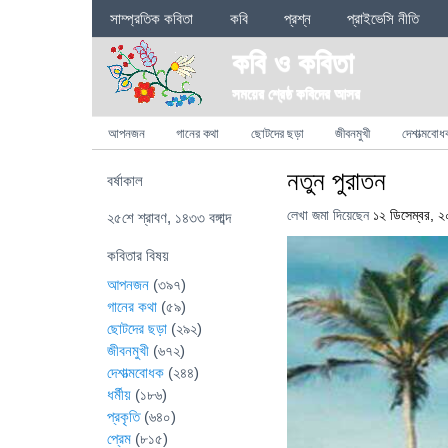
Sections
সাম্প্রতিক কবিতা
কবি
প্রশ্ন
প্রাইভেসি নীতি
কবি ও কবিতা
সময়ের শ্রেষ্ঠ কবিদের আসর
Categories
আপনজন
গানের কথা
ছোটদের ছড়া
জীবনমুখী
দেশাত্মবোধ
নতুন পুরাতন
বর্ষাকাল
লেখা জমা দিয়েছেন
১২ ডিসেম্বর, 
২৫শে শ্রাবণ, ১৪৩৩ বঙ্গাব্দ
কবিতার বিষয়
আপনজন
(৩৯৭)
গানের কথা
(৫৯)
ছোটদের ছড়া
(২৯২)
জীবনমুখী
(৬৭২)
দেশাত্মবোধক
(২৪৪)
ধর্মীয়
(১৮৬)
প্রকৃতি
(৬৪০)
প্রেম
(৮১৫)