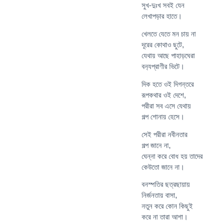
সুখ-দুঃখ সবই যেন
লেখাপড়ার হাতে।
খেলতে যেতে মন চায় না
দূরের কোথাও ছুটে,
যেথায় আছে পাহাড়ঘেরা
বন‍্যপ্রাণীর ভিটে।
দিক হতে ওই দিগন্তরে
রূপকথার ওই দেশে,
পরীরা সব এসে যেথায়
গল্প শোনায় হেসে।
সেই পরীরা নবীনতার
গল্প জানে না,
ঘেন্না করে বোধ হয় তাদের
কেউতো জানে না।
বনস্পতির ছত্রছায়ায়
নির্জনতায় বাসা,
নতুন করে কোন কিছুই
করে না তারা আশা।