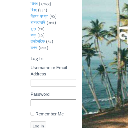
বিবিধ
(২,৩২২)
বিরহ
(৪১০)
বিশেষ সংখ্যা
(৭১)
মানবতাবাদী
(২৮৫)
যুদ্ধ
(৫৪)
রম্য
(৫১)
রাজনৈতিক
(৭১)
রূপক
(৩৩০)
Log In
Username or Email
Address
Password
Remember Me
Log In