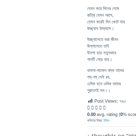
যেমন করে দিনের শেষে
রাত্রি যেমন আসে,
তেমন করেই দিন কেটে যায়
উচ্ছ্বাস উল্লাসে।
উচ্ছ্বাসেতে ভরা জীবন
উল্লাসেতে তাই
উতলা হয়ে নতুনভাবে
গানটি গেয়ে যায়।
ধামসা-মাদোল বাদ‍্য তাদের
গম্-গম্ সেই রব,
এদিক হতে ওদিক তাদের
পুরাতনই সব।।
Post Views:
৭৬০
0.00
avg. rating (
0
% scor
কবিতার বিষয়:
বিবিধ
২ thoughts on “
নতুন