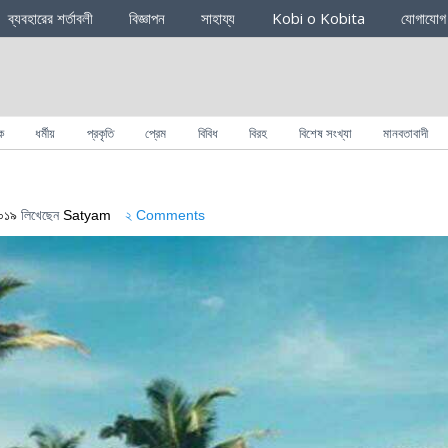
ব্যবহারের শর্তাবলী
বিজ্ঞাপন
সাহায্য
Kobi o Kobita
যোগাযোগ
ক
ধর্মীয়
প্রকৃতি
প্রেম
বিবিধ
বিরহ
বিশেষ সংখ্যা
মানবতাবাদী
২০১৯
লিখেছেন
Satyam
২ Comments