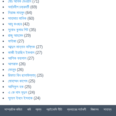
মোঃ অনিক দেওয়ান
(71)
অর্ঘ্যদীপ চক্রবর্তী
(69)
নিয়াজ মাহমুদ
(64)
সাহাদাত মানিক
(60)
আবু কওছর
(42)
সুবোধ কুমার শিট
(35)
রাজু আহমেদ
(29)
ফাইজা
(27)
আব্দুল মান্নান মল্লিক
(27)
কাজী ইয়াছিন ইকবাল
(27)
আশিক ফয়সাল
(27)
আশরাফ
(26)
মেহবুব
(26)
রিফাত বিন ছানাউল্লাহ্
(25)
মোহাম্মদ কাশেম
(25)
আসিফুল হক
(25)
এ কে দাস মৃদুল
(24)
সুহেল ইবনে ইসহাক
(24)
সাম্প্রতিক কবিতা
কবি
প্রশ্ন
প্রাইভেসি নীতি
ব্যবহারের শর্তাবলী
বিজ্ঞাপন
সাহায্য