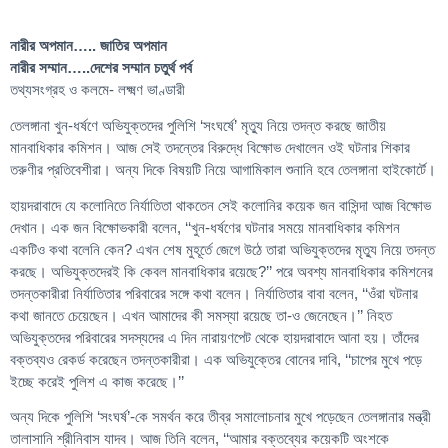
নারীর অপমান….. জাতির অপমান
নারীর সম্মান…..দেশের সম্মান চতুর্থ পর্ব
তথ্যসংগ্রহ ও কলমে- লক্ষ্মণ ভাণ্ডারী
তেলঙ্গানা খুন-ধর্ষণে অভিযুক্তদের পুলিশি ‘সংঘর্ষে’ মৃত্যু নিয়ে তদন্ত করছে জাতীয়
মানবাধিকার কমিশন। আজ সেই তদন্তের বিরুদ্ধে বিক্ষোভ দেখালেন ওই ঘটনার শিকার
তরুণীর প্রতিবেশীরা। অন্য দিকে বিষয়টি নিয়ে আগামিকাল শুনানি হবে তেলঙ্গানা হাইকোর্টে।
হায়দরাবাদে যে কলোনিতে নির্যাতিতা থাকতেন সেই কলোনির কয়েক জন বাসিন্দা আজ বিক্ষোভ
দেখান। এক জন বিক্ষোভকারী বলেন, ‘‘খুন-ধর্ষণের ঘটনার সময়ে মানবাধিকার কমিশন
একটিও কথা বলেনি কেন? এখন শেষ মুহূর্তে জেগে উঠে তারা অভিযুক্তদের মৃত্যু নিয়ে তদন্ত
করছে। অভিযুক্তদেরই কি কেবল মানবাধিকার রয়েছে?’’ পরে অবশ্য মানবাধিকার কমিশনের
তদন্তকারীরা নির্যাতিতার পরিবারের সঙ্গে কথা বলেন। নির্যাতিতার বাবা বলেন, ‘‘ওঁরা ঘটনার
কথা জানতে চেয়েছেন। এখন আমাদের কী সমস্যা রয়েছে তা-ও জেনেছেন।’’ নিহত
অভিযুক্তদের পরিবারের সদস্যদের এ দিন নারায়ণপেট থেকে হায়দরাবাদে আনা হয়। তাঁদের
বক্তব্যও রেকর্ড করেছেন তদন্তকারীরা। এক অভিযুক্তের বোনের দাবি, ‘‘চাপের মুখে পড়ে
ইচ্ছে করেই পুলিশ এ কাজ করেছে।’’
অন্য দিকে পুলিশি ‘সংঘর্ষ’-কে সমর্থন করে তীব্র সমালোচনার মুখে পড়েছেন তেলঙ্গানার মন্ত্রী
তালাসানি শ্রীনিবাস যাদব। আজ তিনি বলেন, ‘‘আমার বক্তব্যের কয়েকটি অংশকে