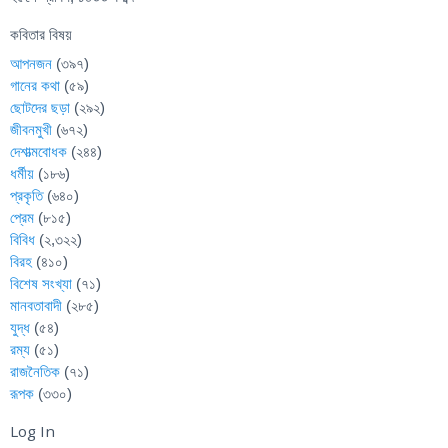
কবিতার বিষয়
আপনজন
(৩৯৭)
গানের কথা
(৫৯)
ছোটদের ছড়া
(২৯২)
জীবনমুখী
(৬৭২)
দেশাত্মবোধক
(২৪৪)
ধর্মীয়
(১৮৬)
প্রকৃতি
(৬৪০)
প্রেম
(৮১৫)
বিবিধ
(২,৩২২)
বিরহ
(৪১০)
বিশেষ সংখ্যা
(৭১)
মানবতাবাদী
(২৮৫)
যুদ্ধ
(৫৪)
রম্য
(৫১)
রাজনৈতিক
(৭১)
রূপক
(৩৩০)
Log In