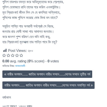
পুলিশ তারপরে তদন্ত করে অভিযুক্তদের করে গ্রেপ্তার,
পুলিশ হেফাজতে রাখি তাদের পরে করিল এনকাউন্টার।
মৃত প্রিয়াংকা! জীবন দিল সে যে ঝলসিয়া অগ্নিদাহে,
পুলিশের কাজ পুলিশে করেছে দোষ কিবা বল তাহে?
সমুচিত শাস্তি পায় অপরাধী সর্বশ্রেষ্ঠ সে বিচার,
জনতার রায় দোষী সাজা পায় আদালত জনতার।
করে জনগণ পুষ্প বরিষণ হেন শুনি নাহি কভু,
হায় প্রিয়াংকা! মৃতআত্মা তার শান্তি পাবে কি তবু?
Post Views:
২৮০
0.00
avg. rating (
0
% score) -
0
votes
কবিতার বিষয়:
মানবতাবাদী
«
নারীর অপমান….. জাতির অপমান নারীর সম্মান…..দেশের সম্মান তৃতীয় পর্ব
নারীর অপমান….. জাতির অপমান নারীর সম্মান…..দেশের সম্মান সমাপ্তি পর্ব
»
বর্ষাকাল
২৫শে শ্রাবণ, ১৪৩৩ বঙ্গাব্দ