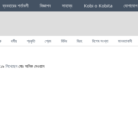
ব্যবহারের শর্তাবলী
বিজ্ঞাপন
সাহায্য
Kobi o Kobita
যোগাযোগ
ক
ধর্মীয়
প্রকৃতি
প্রেম
বিবিধ
বিরহ
বিশেষ সংখ্যা
মানবতাবাদী
০১৯
লিখেছেন
মোঃ অনিক দেওয়ান