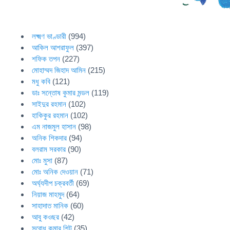
লক্ষ্মণ ভাণ্ডারী
(994)
আকিল আশরাফুল
(397)
শফিক তপন
(227)
মোহাম্মদ জিহাদ আমিন
(215)
মধু কবি
(121)
ডাঃ সন্তোষ কুমার মন্ডল
(119)
সাইদুর রহমান
(102)
হাকিকুর রহমান
(102)
এম নাজমুল হাসান
(98)
অনিক শিকদার
(94)
বলরাম সরকার
(90)
মোঃ মুসা
(87)
মোঃ অনিক দেওয়ান
(71)
অর্ঘ্যদীপ চক্রবর্তী
(69)
নিয়াজ মাহমুদ
(64)
সাহাদাত মানিক
(60)
আবু কওছর
(42)
সুবোধ কুমার শিট
(35)