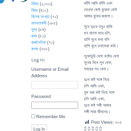
কাঁদি আমি কাঁদি একা
বিবিধ
(২,৩২২)
দেখেনা কেউ বুঝেনা কেউ
বিরহ
(৪১০)
আমার বুকের জ্বালা।
বিশেষ সংখ্যা
(৭১)
মানবতাবাদী
(২৮৫)
সুখে দুঃখে তবুও থাকি
যুদ্ধ
(৫৪)
মন ভালো করে চলি,
রম্য
(৫১)
হাসি মুখে কথা বলি
রাজনৈতিক
(৭১)
হাসি মুখে চলাফেরা করি।
রূপক
(৩৩০)
লুকোচুরি খেলা কষ্টের বেলা
Log In
সুখের দিনে সুখ বেলা,
সময়ের সব খেলা।
Username or Email
Address
দুঃখ কষ্ট সঙ্গে নিয়ে
চলি আমি একা,
বুক ভরা কষ্ট নিয়ে সঙ্গে
Password
চলি আমি একা,
দুঃখ কষ্ট সঙ্গী আমার
সঙ্গী সারা জীবনের।
Remember Me
Post Views:
৩০৫
Log In