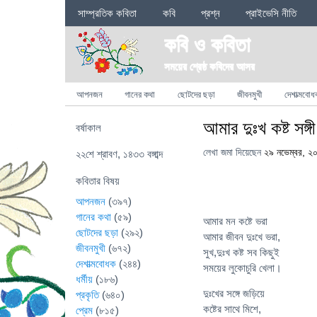
Sections
সাম্প্রতিক কবিতা
কবি
প্রশ্ন
প্রাইভেসি নীতি
কবি ও কবিতা
সময়ের শ্রেষ্ঠ কবিদের আসর
Categories
আপনজন
গানের কথা
ছোটদের ছড়া
জীবনমুখী
দেশাত্মবোধ
আমার দুঃখ কষ্ট সঙ্গী
বর্ষাকাল
লেখা জমা দিয়েছেন
২৯ নভেম্বর, ২
২২শে শ্রাবণ, ১৪৩৩ বঙ্গাব্দ
কবিতার বিষয়
আপনজন
(৩৯৭)
গানের কথা
(৫৯)
আমার মন কষ্টে ভরা
ছোটদের ছড়া
(২৯২)
আমার জীবন দুঃখে ভরা,
জীবনমুখী
(৬৭২)
সুখ,দুঃখ কষ্ট সব কিছুই
দেশাত্মবোধক
(২৪৪)
সময়ের লুকোচুরি খেলা।
ধর্মীয়
(১৮৬)
দুঃখের সঙ্গে জড়িয়ে
প্রকৃতি
(৬৪০)
কষ্টের সাথে মিশে,
প্রেম
(৮১৫)