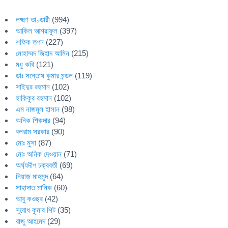
লক্ষ্মণ ভাণ্ডারী
(994)
আকিল আশরাফুল
(397)
শফিক তপন
(227)
মোহাম্মদ জিহাদ আমিন
(215)
মধু কবি
(121)
ডাঃ সন্তোষ কুমার মন্ডল
(119)
সাইদুর রহমান
(102)
হাকিকুর রহমান
(102)
এম নাজমুল হাসান
(98)
অনিক শিকদার
(94)
বলরাম সরকার
(90)
মোঃ মুসা
(87)
মোঃ অনিক দেওয়ান
(71)
অর্ঘ্যদীপ চক্রবর্তী
(69)
নিয়াজ মাহমুদ
(64)
সাহাদাত মানিক
(60)
আবু কওছর
(42)
সুবোধ কুমার শিট
(35)
রাজু আহমেদ
(29)