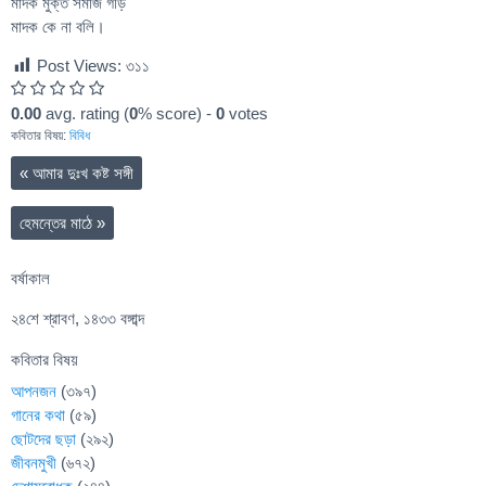
মাদক মুক্ত সমাজ গড়ি
মাদক কে না বলি।
Post Views:
৩১১
0.00
avg. rating (
0
% score) -
0
votes
কবিতার বিষয়:
বিবিধ
«
আমার দুঃখ কষ্ট সঙ্গী
হেমন্তের মাঠে
»
বর্ষাকাল
২৪শে শ্রাবণ, ১৪৩৩ বঙ্গাব্দ
কবিতার বিষয়
আপনজন
(৩৯৭)
গানের কথা
(৫৯)
ছোটদের ছড়া
(২৯২)
জীবনমুখী
(৬৭২)