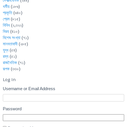
দেশাত্মবোধক
(২৪৪)
ধর্মীয়
(১৮৬)
প্রকৃতি
(৬৪০)
প্রেম
(৮১৫)
বিবিধ
(২,৩২২)
বিরহ
(৪১০)
বিশেষ সংখ্যা
(৭১)
মানবতাবাদী
(২৮৫)
যুদ্ধ
(৫৪)
রম্য
(৫১)
রাজনৈতিক
(৭১)
রূপক
(৩৩০)
Log In
Username or Email Address
Password