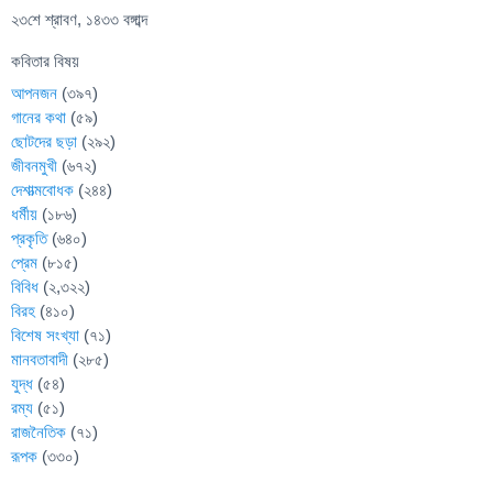
২৩শে শ্রাবণ, ১৪৩৩ বঙ্গাব্দ
কবিতার বিষয়
আপনজন
(৩৯৭)
গানের কথা
(৫৯)
ছোটদের ছড়া
(২৯২)
জীবনমুখী
(৬৭২)
দেশাত্মবোধক
(২৪৪)
ধর্মীয়
(১৮৬)
প্রকৃতি
(৬৪০)
প্রেম
(৮১৫)
বিবিধ
(২,৩২২)
বিরহ
(৪১০)
বিশেষ সংখ্যা
(৭১)
মানবতাবাদী
(২৮৫)
যুদ্ধ
(৫৪)
রম্য
(৫১)
রাজনৈতিক
(৭১)
রূপক
(৩৩০)