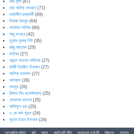
মোঃ মুসা
(87)
মোঃ অনিক দেওয়ান
(71)
অর্ঘ্যদীপ চক্রবর্তী
(69)
নিয়াজ মাহমুদ
(64)
সাহাদাত মানিক
(60)
আবু কওছর
(42)
সুবোধ কুমার শিট
(35)
রাজু আহমেদ
(29)
ফাইজা
(27)
আব্দুল মান্নান মল্লিক
(27)
কাজী ইয়াছিন ইকবাল
(27)
আশিক ফয়সাল
(27)
আশরাফ
(26)
মেহবুব
(26)
রিফাত বিন ছানাউল্লাহ্
(25)
মোহাম্মদ কাশেম
(25)
আসিফুল হক
(25)
এ কে দাস মৃদুল
(24)
সুহেল ইবনে ইসহাক
(24)
সাম্প্রতিক কবিতা
কবি
প্রশ্ন
প্রাইভেসি নীতি
ব্যবহারের শর্তাবলী
বিজ্ঞাপন
সাহায্য