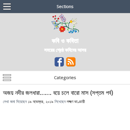
Sections
কবি ও কবিতা
সময়ের শ্রেষ্ঠ কবিদের আসর
Categories
অজয় নদীর জলধারা……. বয়ে চলে বারো মাস (সপ্তম পর্ব)
লেখা জমা দিয়েছেন
১৯ নভেম্বর, ২০১৯
লিখেছেন
লক্ষ্মণ ভাণ্ডারী