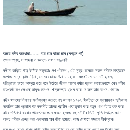
অজয় নদীর জলধারা……. বয়ে চলে বারো মাস (সপ্তম পর্ব)
তথ্যসংগ্রহ, সম্পাদনা ও কলমে- লক্ষ্মণ ভাণ্ডারী
নদীকে জড়িয়ে গড়ে উঠেছে সভ্যতা৷ দেশ -বিদেশ , এই সূত্র মেনেছে৷ সজল নদীকে মাতৃজ্ঞানে
দেখেছে মানুষ৷ কৃষি -শিল্প , সে যে কোনও উত্পাদন হোক , সঙ্কট মোচনে নদী হয়েছে
পরিত্রাতা৷ তাকে আশ্রয় করে গড়ে উঠেছে জীবন৷ আবার বর্ষার প্রবল জলোচ্ছ্বাসে সেই নদীর
ভয়ঙ্করী রূপ দেখেছে মানুষ৷ জনপদ -শস্যক্ষেত্র ধ্বংস করে সে চলে তার আপন খেয়ালে৷
নদীর খামখেয়ালিপনায় ক্ষতিগ্রস্ত হয়েছে বহু জনপদ৷ ১৭৬২ খ্রিস্টাব্দে যে প্রলয়ঙ্কর ভূমিকম্প
হয়েছিল তার প্রভাবে বহু নদনদীই তাদের প্রাচীন খাত ত্যাগ করে নতুন পথে বইতে শুরু করে৷
নদীর গতিপথে বারবার পরিবর্তনের ফলে ধ্বংস হয়েছে বহু মনীষীর ভিটে, স্মৃতিবিজড়িত স্থান৷
অজয় নদীকে কেন্দ্র করে একসময় গান বাঁধা হয়েছে, আজ সেখানে সময়ের দীর্ঘশ্বাস৷
কত দুঃখ -সুখের গল্পের সাক্ষী৷ নদীর সঙ্গে নিবিড় বন্ধুতা৷ নদীর কাছে প্রাণ মন উজাড় করা৷