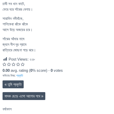
চাষী সব ধান কাটে,
ফেরে ঘরে সাঁঝের বেলায়।
সারাদিন নদীবাঁকে,
শালিকেরা ঝাঁকে ঝাঁকে
আসে উড়ে অজয়ের চরে।
সাঁঝের আঁধার নামে
জ্বলে দীপ দূর গ্রামে
রাত্তিরে জোছনা পড়ে ঝরে।
Post Views:
২২৮
0.00
avg. rating (
0
% score) -
0
votes
কবিতার বিষয়:
প্রকৃতি
«
তুমি প্রকৃতি
মাদক ছেড়ে এসো আলোর পথে
»
বর্ষাকাল