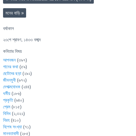
মনের বাড়ি
»
বর্ষাকাল
২৩শে শ্রাবণ, ১৪৩৩ বঙ্গাব্দ
কবিতার বিষয়
আপনজন
(৩৯৭)
গানের কথা
(৫৯)
ছোটদের ছড়া
(২৯২)
জীবনমুখী
(৬৭২)
দেশাত্মবোধক
(২৪৪)
ধর্মীয়
(১৮৬)
প্রকৃতি
(৬৪০)
প্রেম
(৮১৫)
বিবিধ
(২,৩২২)
বিরহ
(৪১০)
বিশেষ সংখ্যা
(৭১)
মানবতাবাদী
(২৮৫)