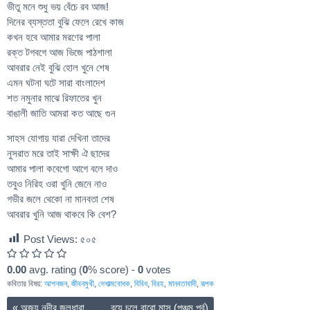
ভীতু মনে শুধু ভয় বেঁচে রব আজ!
দিনের ব্যস্ততা বুঝি ফেলে রেখে কাজ
কখন হবে আমার মরণের পালা
রক্ত টগবগে আজ ভিজে পাঠশালা
আবরার নেই বুঝি হোল খুনে শেষ
এমন ঘটনা ঘটে সারা বাংলাদেশ
শত নমুনার মাঝে রিফাতের খুন
বাঙালী জাতি আমরা কত আছে গুন
সাহস যোগায় যারা দেখিনা তাদের
নুসরাত মরে তাই সাক্ষী ঐ ছাদের
আমার পালা কবেগো আগে বলে দাও
তবুও নিরিহ ওরা খুনি জেনে নাও
গভীর জলে থেকো না মানবতা শেষ
আবরার খুনি আজ থাকবে কি বেশ?
Post Views:
৫০৫
0.00
avg. rating (
0
% score) -
0
votes
কবিতার বিষয়:
আপনজন
,
জীবনমুখী
,
দেশাত্মবোধক
,
বিবিধ
,
বিরহ
,
মানবতাবাদী
,
রূপক
«
অজয় নদীর জলধারা……. বয়ে চলে বারো মাস (পঞ্চম পর্ব)