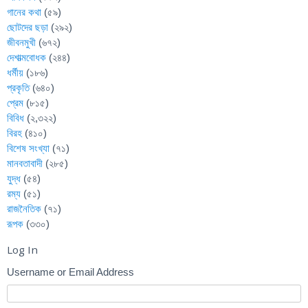
গানের কথা
(৫৯)
ছোটদের ছড়া
(২৯২)
জীবনমুখী
(৬৭২)
দেশাত্মবোধক
(২৪৪)
ধর্মীয়
(১৮৬)
প্রকৃতি
(৬৪০)
প্রেম
(৮১৫)
বিবিধ
(২,৩২২)
বিরহ
(৪১০)
বিশেষ সংখ্যা
(৭১)
মানবতাবাদী
(২৮৫)
যুদ্ধ
(৫৪)
রম্য
(৫১)
রাজনৈতিক
(৭১)
রূপক
(৩৩০)
Log In
Username or Email Address