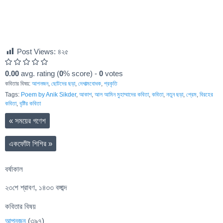
Post Views:
৪২৫
0.00
avg. rating (
0
% score) -
0
votes
কবিতার বিষয়:
আপনজন
,
ছোটদের ছড়া
,
দেশাত্মবোধক
,
প্রকৃতি
Tags:
Poem by Anik Sikder
,
আকাশ
,
আল আমিন মুহাম্মাদের কবিতা
,
কবিতা
,
নতুন ছড়া
,
প্রেম
,
বিরহের
কবিতা
,
বৃষ্টির কবিতা
«
সময়ের গণেশ
একফোঁটা শিশির
»
বর্ষাকাল
২৩শে শ্রাবণ, ১৪৩৩ বঙ্গাব্দ
কবিতার বিষয়
আপনজন
(৩৯৭)