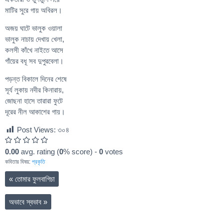
মাটির সুরে গায় অবিরল।
অজয় ঘাটে ভালুক ওয়ালা
ভালুক নাচায় দেখায় খেলা,
কলসী কাঁখে নাইতে আসে
গাঁয়ের বধূ সব দুপুরবেলা।
পড়ন্ত বিকালে দিনের শেষে
সূর্য লুকায় নদীর কিনারায়,
জোছনা হাসে তারারা ফুটে
দূরের নীল আকাশের গায়।
Post Views:
৩০৪
0.00
avg. rating (
0
% score) -
0
votes
কবিতার বিষয়:
প্রকৃতি
«
তোমার ফুলবাগিচা
অভাবে স্বভাব
»