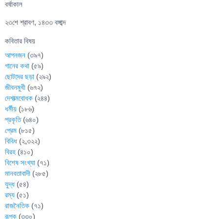
বর্ষাকাল
২৩শে শ্রাবণ, ১৪৩৩ বঙ্গাব্দ
কবিতার বিষয়
আপনজন
(৩৯৭)
গানের কথা
(৫৯)
ছোটদের ছড়া
(২৯২)
জীবনমুখী
(৬৭২)
দেশাত্মবোধক
(২৪৪)
ধর্মীয়
(১৮৬)
প্রকৃতি
(৬৪০)
প্রেম
(৮১৫)
বিবিধ
(২,৩২২)
বিরহ
(৪১০)
বিশেষ সংখ্যা
(৭১)
মানবতাবাদী
(২৮৫)
যুদ্ধ
(৫৪)
রম্য
(৫১)
রাজনৈতিক
(৭১)
রূপক
(৩৩০)