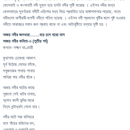
কেলেঘাই ও কংসাবতী নদী যুক্ত হয়ে হলদি নদীর সৃষ্টি করেছে । এইসব নদীর মধ্যে
কেবলমাত্র সুবর্ণরেখা নদীটি ওড়িশার মধ্য দিয়ে প্রবাহিত হয়ে বঙ্গোপসাগরে পড়েছে, অন্য
নদীগুলো ভাগীরথী-হুগলী নদীতে পতিত হয়েছে । এইসব নদী প্রধানত বৃষ্টির জলে পুষ্ট হওয়ায়
নদীতে সারাবছর সমান জল প্রবাহ থাকে না এবং অতিবৃষ্টিতে বন্যার সৃষ্টি হয় ।
অজয় নদীর জলধারা…….বয়ে চলে বারো মাস
অজয় নদীর কবিতা-৩ (তৃতীয় পর্ব)
কলমে- লক্ষ্মণ ভাণ্ডারী
কুয়াশায় ঢেকেছে আকাশ
সূর্য উঠেছে মেঘের ফাঁকে,
সবুজতরুর শাখায় শাখায়
পাখিরা গায় নদীর বাঁকে।
অজয় নদীর ঘাটের কাছে
পুরানো সেই বটের তলায়,
শ্মশান কালী মন্দির মাঝে
নিত্য ঘন্টাধ্বনি শোনা যায়।
নদীর ঘাটে সরু বালিচরে
বসে গাঁয়ের বাউলের দল,
একতারা ও ডুগডুগি লয়ে