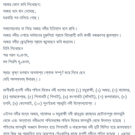
আবার কোন কবি লিখেছেন:
অজয় নদে বান নেমেছে,
ঘরবাড়ি সব তলিয়ে গেছে।
সমালোচনায় না গিয়ে অজয় নদীর ইতিহাস বলে রাখি।
অজয় নদীর এপারে বর্ধমানের চুরুলিয়া গ্রামে বিদ্রোহী কবি কাজী নজরুলের জন্মস্থান।
অজয় নদীর কেন্দুবিল্ব গ্রামে জন্মেছেন কবি জয়দেব।
তিনি লিখেছেন
স্মর গরল খণ্ডণম,
মম শিরসি মুণ্ডনম,
স্বয়ং কৃষ্ণ ভগবান অসমাপ্ত শ্লোক সম্পূর্ণ করে লিখে ছেন
দেহি পদপল্লবম্ উদারম্।।
ভাগীরথী-হুগলী নদীর পশ্চিম দিকের নদী গুলোর মধ্যে (১) ময়ূরাক্ষী, (২) অজয়, (৩) দামোদর,
(৪) দ্বারকেশ্বর, (৫) শিলাবতী ( শিলাই), (৬) কংসাবতি (কাঁসাই), (৭) রূপনারায়ন, (৮)
হলদি, (৯) কেলেঘাই, (১০) সুবর্ণরেখা প্রভৃতি নদী উল্লেখযোগ্য ।
এইসব নদীর মধ্যে অজয়, দামোদর ও ময়ূরাক্ষী নদী ঝাড়খন্ড রাজ্যের ছোটনাগপুর মালভূমি
থেকে এবং অন্যান্য নদীগুলো পশ্চিমবঙ্গের পশ্চিম দিকের মালভূমি থেকে উৎপন্ন হয়েছে ।
পশ্চিমের মালভূমি অঞ্চলে উৎপন্ন হয়ে শিলাবতী ও দারকেশ্বর নদী দুটি মিলিত হয়ে রূপনারায়ণ
নামে কিছু দূর প্রবাহিত হয়ে অবশেষে গেঁওখালির কাছে হুগলী নদীতে পতিত হয়েছে । এছাড়া