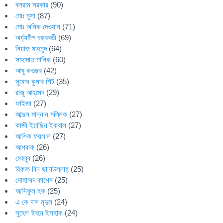
বলরাম সরকার
(90)
মোঃ মুসা
(87)
মোঃ অনিক দেওয়ান
(71)
অর্ঘ্যদীপ চক্রবর্তী
(69)
নিয়াজ মাহমুদ
(64)
সাহাদাত মানিক
(60)
আবু কওছর
(42)
সুবোধ কুমার শিট
(35)
রাজু আহমেদ
(29)
ফাইজা
(27)
আব্দুল মান্নান মল্লিক
(27)
কাজী ইয়াছিন ইকবাল
(27)
আশিক ফয়সাল
(27)
আশরাফ
(26)
মেহবুব
(26)
রিফাত বিন ছানাউল্লাহ্
(25)
মোহাম্মদ কাশেম
(25)
আসিফুল হক
(25)
এ কে দাস মৃদুল
(24)
সুহেল ইবনে ইসহাক
(24)