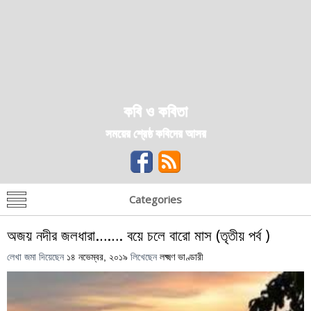
কবি ও কবিতা
সময়ের শ্রেষ্ঠ কবিদের আসর
Categories
অজয় নদীর জলধারা……. বয়ে চলে বারো মাস (তৃতীয় পর্ব )
লেখা জমা দিয়েছেন
১৪ নভেম্বর, ২০১৯
লিখেছেন
লক্ষ্মণ ভাণ্ডারী