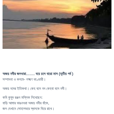
অজয় নদীর জলধারা……. বয়ে চলে বারো মাস (তৃতীয় পর্ব )
সম্পাদনা ও কলমে- লক্ষ্মণ ভাণ্ডারী।
অজয় নদের ইতিকথা। কেহ বলে নদ কেহবা বলে নদী।
কবি কুমুদ রঞ্জন মল্লিক লিখেছেন:
বাড়ি আমার ভাঙনধরা অজয় নদীর বাঁকে,
জল যেখানে সোহাগভরে স্থলকে ঘিরে রাখে।