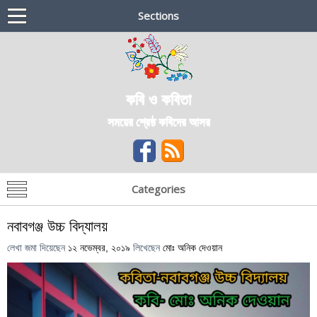
Sections
কবি ও কবিতা
সময়ের শ্রেষ্ঠ কবিদের আসর
Categories
নবাবগঞ্জ উচ্চ বিদ্যালয়
লেখা জমা দিয়েছেন
১২ নভেম্বর, ২০১৯
লিখেছেন
মোঃ অনিক দেওয়ান