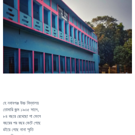
হে নবাবগঞ্জ উচ্চ বিদ্যালয়
তোমারি জন্ম ১৯৩৫ সালে,
৮৪ বছরে রেখেছো পা ফেলে
বছরের পর বছর কেটে গেছে
রইয়ে গেছে নানা স্মৃতি