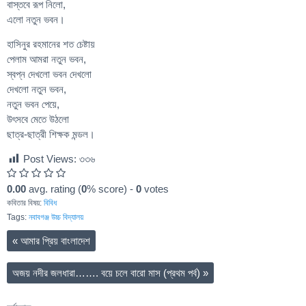
বাস্তবে রূপ নিলো,
এলো নতুন ভবন।
হাসিনুর রহমানের শত চেষ্টায়
পেলাম আমরা নতুন ভবন,
স্বপ্ন দেখলো ভবন দেখলো
দেখলো নতুন ভবন,
নতুন ভবন পেয়ে,
উৎসবে মেতে উঠলো
ছাত্র-ছাত্রী শিক্ষক মন্ডল।
Post Views:
৩৩৬
0.00
avg. rating (
0
% score) -
0
votes
কবিতার বিষয়:
বিবিধ
Tags:
নবাবগঞ্জ উচ্চ বিদ্যালয়
«
আমার প্রিয় বাংলাদেশ
অজয় নদীর জলধারা……. বয়ে চলে বারো মাস (প্রথম পর্ব)
»