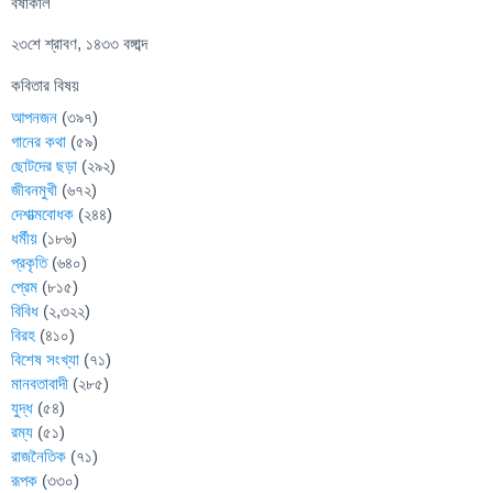
বর্ষাকাল
২৩শে শ্রাবণ, ১৪৩৩ বঙ্গাব্দ
কবিতার বিষয়
আপনজন
(৩৯৭)
গানের কথা
(৫৯)
ছোটদের ছড়া
(২৯২)
জীবনমুখী
(৬৭২)
দেশাত্মবোধক
(২৪৪)
ধর্মীয়
(১৮৬)
প্রকৃতি
(৬৪০)
প্রেম
(৮১৫)
বিবিধ
(২,৩২২)
বিরহ
(৪১০)
বিশেষ সংখ্যা
(৭১)
মানবতাবাদী
(২৮৫)
যুদ্ধ
(৫৪)
রম্য
(৫১)
রাজনৈতিক
(৭১)
রূপক
(৩৩০)