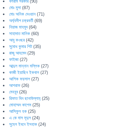
বলরাম সরকার
(90)
মোঃ মুসা
(87)
মোঃ অনিক দেওয়ান
(71)
অর্ঘ্যদীপ চক্রবর্তী
(69)
নিয়াজ মাহমুদ
(64)
সাহাদাত মানিক
(60)
আবু কওছর
(42)
সুবোধ কুমার শিট
(35)
রাজু আহমেদ
(29)
ফাইজা
(27)
আব্দুল মান্নান মল্লিক
(27)
কাজী ইয়াছিন ইকবাল
(27)
আশিক ফয়সাল
(27)
আশরাফ
(26)
মেহবুব
(26)
রিফাত বিন ছানাউল্লাহ্
(25)
মোহাম্মদ কাশেম
(25)
আসিফুল হক
(25)
এ কে দাস মৃদুল
(24)
সুহেল ইবনে ইসহাক
(24)