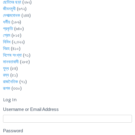
ছোটদের ছড়া
(২৯২)
জীবনমুখী
(৬৭২)
দেশাত্মবোধক
(২৪৪)
ধর্মীয়
(১৮৬)
প্রকৃতি
(৬৪০)
প্রেম
(৮১৫)
বিবিধ
(২,৩২২)
বিরহ
(৪১০)
বিশেষ সংখ্যা
(৭১)
মানবতাবাদী
(২৮৫)
যুদ্ধ
(৫৪)
রম্য
(৫১)
রাজনৈতিক
(৭১)
রূপক
(৩৩০)
Log In
Username or Email Address
Password