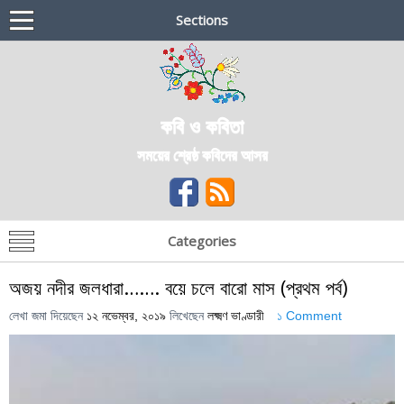
Sections
কবি ও কবিতা
সময়ের শ্রেষ্ঠ কবিদের আসর
Categories
অজয় নদীর জলধারা……. বয়ে চলে বারো মাস (প্রথম পর্ব)
লেখা জমা দিয়েছেন
১২ নভেম্বর, ২০১৯
লিখেছেন
লক্ষ্মণ ভাণ্ডারী
১ Comment