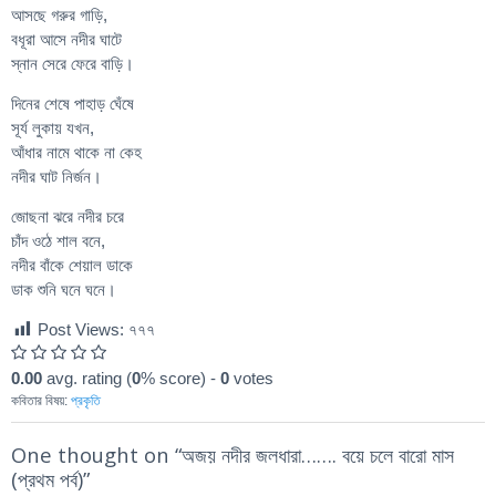
আসছে গরুর গাড়ি,
বধূরা আসে নদীর ঘাটে
স্নান সেরে ফেরে বাড়ি।
দিনের শেষে পাহাড় ঘেঁষে
সূর্য লুকায় যখন,
আঁধার নামে থাকে না কেহ
নদীর ঘাট নির্জন।
জোছনা ঝরে নদীর চরে
চাঁদ ওঠে শাল বনে,
নদীর বাঁকে শেয়াল ডাকে
ডাক শুনি ঘনে ঘনে।
Post Views:
৭৭৭
0.00
avg. rating (
0
% score) -
0
votes
কবিতার বিষয়:
প্রকৃতি
One thought on “
অজয় নদীর জলধারা……. বয়ে চলে বারো মাস
(প্রথম পর্ব)
”