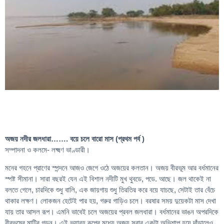
অজয় নদীর জলধারা……. বয়ে চলে বারো মাস (প্রথম পর্ব )
সম্পাদনা ও কলমে- লক্ষ্মণ ভাণ্ডারী।
মনের গহনে প্রাণের স্পন্দনে আজও জেগে ওঠে অজয়ের কলতান। অজয় বীরভূম আর বর্ধমানের
স্পষ্ট সীমানা। সারা বছরই যেন এই বিশাল নদীটি মুখ থুবডে, পডে. আছে। জল থাকেই না
বলতে গেলে, চারদিকে শুধু বালি, এক জায়গায় শুধু তিরতির করে বয়ে যাচছে, সেটাই তার বেঁচে
থাকার লক্ষণ। লোকজন হেটেই পার হয়, গরুর গাড়িও চলে। বরষার সময় দুয়েকটা মাস দেখা
যায় তার আসল রূপ। এমনি ভাবেই চলে অজয়ের প্রবল জলধারা। বর্ধমানের ভাঙন অপরদিকে
বীরভূমের মাটির গড়ন। এই ভয়াবহ রূপের মধ্যে অজয় সবার একটা অভিশাপ হয়ে দাঁড়ালেও