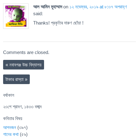
আল আমিন মুহাম্মাদ
on
১২ নভেম্বর, ২০১৯ at ৮:৩৭ অপরাহ্ণ
said:
Thanks! প্রকৃতির দারুণ ছোঁয়া !
Comments are closed.
«
নবাবগঞ্জ উচ্চ বিদ্যালয়
টাকার রাস্তা
»
বর্ষাকাল
২৩শে শ্রাবণ, ১৪৩৩ বঙ্গাব্দ
কবিতার বিষয়
আপনজন
(৩৯৭)
গানের কথা
(৫৯)