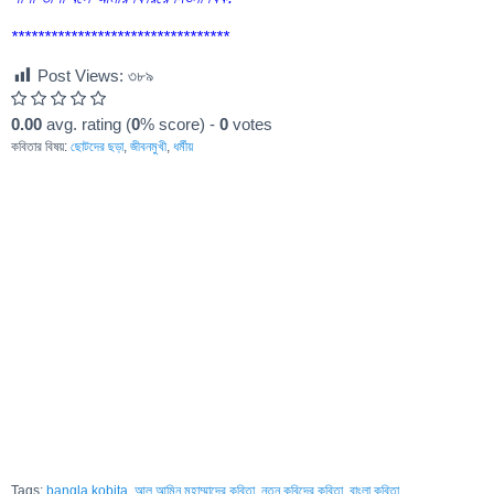
*********************************
Post Views:
৩৮৯
0.00
avg. rating (
0
% score) -
0
votes
কবিতার বিষয়:
ছোটদের ছড়া
,
জীবনমুখী
,
ধর্মীয়
Tags:
bangla kobita
,
আল আমিন মুহাম্মাদের কবিতা
,
নতুন কবিদের কবিতা
,
বাংলা কবিতা