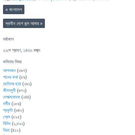
«
বাংলাদেশ
স্বাধীন দেশে জন্ম আমার
»
বর্ষাকাল
২২শে শ্রাবণ, ১৪৩৩ বঙ্গাব্দ
কবিতার বিষয়
আপনজন
(৩৯৭)
গানের কথা
(৫৯)
ছোটদের ছড়া
(২৯২)
জীবনমুখী
(৬৭২)
দেশাত্মবোধক
(২৪৪)
ধর্মীয়
(১৮৬)
প্রকৃতি
(৬৪০)
প্রেম
(৮১৫)
বিবিধ
(২,৩২২)
বিরহ
(৪১০)