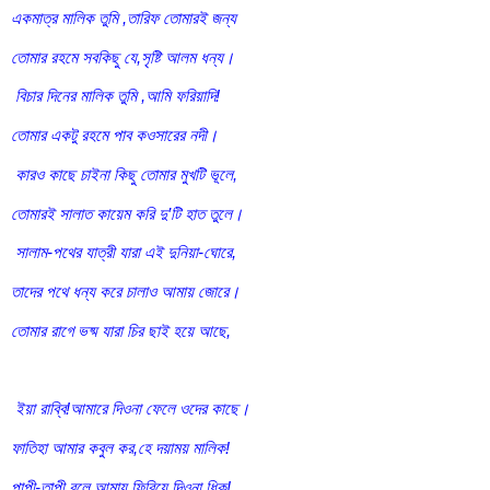
একমাত্র মালিক তুমি ,তারিফ তোমারই জন্য
তোমার রহমে সবকিছু যে,সৃষ্টি আলম ধন্য।
বিচার দিনের মালিক তুমি ,আমি ফরিয়াদি!
তোমার একটু রহমে পাব কওসারের নদী।
কারও কাছে চাইনা কিছু তোমার মুখটি ভূলে,
তোমারই সালাত কায়েম করি দু’টি হাত তুলে।
সালাম-পথের যাত্রী যারা এই দুনিয়া-ঘোরে,
তাদের পথে ধন্য করে চালাও আমায় জোরে।
তোমার রাগে ভষ্ম যারা চির ছাই হয়ে আছে,
ইয়া রাব্বি!আমারে দিওনা ফেলে ওদের কাছে।
ফাতিহা আমার কবুল কর,হে দয়াময় মালিক!
পাপী-তাপী বলে আমায় ফিরিয়ে দিওনা ধিক!