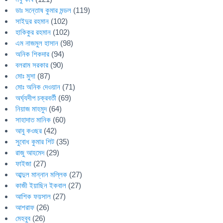
ডাঃ সন্তোষ কুমার মন্ডল
(119)
সাইদুর রহমান
(102)
হাকিকুর রহমান
(102)
এম নাজমুল হাসান
(98)
অনিক শিকদার
(94)
বলরাম সরকার
(90)
মোঃ মুসা
(87)
মোঃ অনিক দেওয়ান
(71)
অর্ঘ্যদীপ চক্রবর্তী
(69)
নিয়াজ মাহমুদ
(64)
সাহাদাত মানিক
(60)
আবু কওছর
(42)
সুবোধ কুমার শিট
(35)
রাজু আহমেদ
(29)
ফাইজা
(27)
আব্দুল মান্নান মল্লিক
(27)
কাজী ইয়াছিন ইকবাল
(27)
আশিক ফয়সাল
(27)
আশরাফ
(26)
মেহবুব
(26)