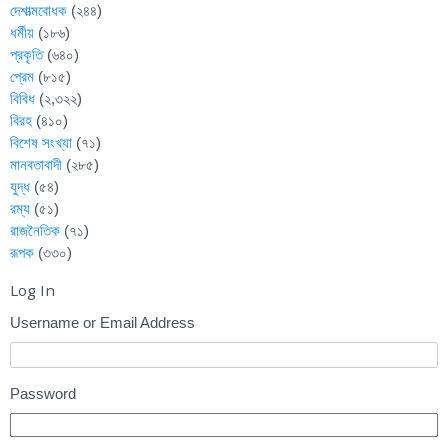
দেশাত্মবোধক
(২৪৪)
ধর্মীয়
(১৮৬)
প্রকৃতি
(৬৪০)
প্রেম
(৮১৫)
বিবিধ
(২,৩২২)
বিরহ
(৪১০)
বিশেষ সংখ্যা
(৭১)
মানবতাবাদী
(২৮৫)
যুদ্ধ
(৫৪)
রম্য
(৫১)
রাজনৈতিক
(৭১)
রূপক
(৩৩০)
Log In
Username or Email Address
Password