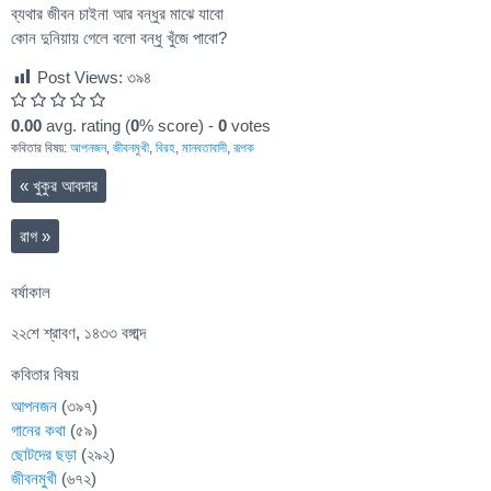
ব্যথার জীবন চাইনা আর বন্ধুর মাঝে যাবো
কোন দুনিয়ায় গেলে বলো বন্ধু খুঁজে পাবো?
Post Views:
৩৯৪
0.00
avg. rating (
0
% score) -
0
votes
কবিতার বিষয়:
আপনজন
,
জীবনমুখী
,
বিরহ
,
মানবতাবাদী
,
রূপক
«
খুকুর আবদার
রাগ
»
বর্ষাকাল
২২শে শ্রাবণ, ১৪৩৩ বঙ্গাব্দ
কবিতার বিষয়
আপনজন
(৩৯৭)
গানের কথা
(৫৯)
ছোটদের ছড়া
(২৯২)
জীবনমুখী
(৬৭২)