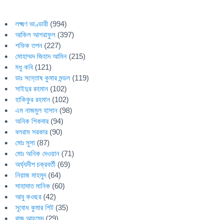
লক্ষ্মণ ভাণ্ডারী
(994)
আকিল আশরাফুল
(397)
শফিক তপন
(227)
মোহাম্মদ জিহাদ আমিন
(215)
মধু কবি
(121)
ডাঃ সন্তোষ কুমার মন্ডল
(119)
সাইদুর রহমান
(102)
হাকিকুর রহমান
(102)
এম নাজমুল হাসান
(98)
অনিক শিকদার
(94)
বলরাম সরকার
(90)
মোঃ মুসা
(87)
মোঃ অনিক দেওয়ান
(71)
অর্ঘ্যদীপ চক্রবর্তী
(69)
নিয়াজ মাহমুদ
(64)
সাহাদাত মানিক
(60)
আবু কওছর
(42)
সুবোধ কুমার শিট
(35)
রাজু আহমেদ
(29)