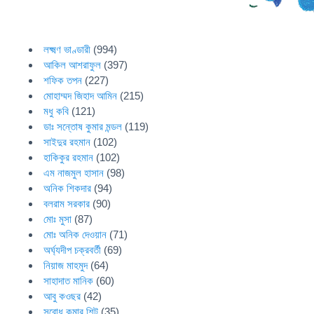
লক্ষ্মণ ভাণ্ডারী
(994)
আকিল আশরাফুল
(397)
শফিক তপন
(227)
মোহাম্মদ জিহাদ আমিন
(215)
মধু কবি
(121)
ডাঃ সন্তোষ কুমার মন্ডল
(119)
সাইদুর রহমান
(102)
হাকিকুর রহমান
(102)
এম নাজমুল হাসান
(98)
অনিক শিকদার
(94)
বলরাম সরকার
(90)
মোঃ মুসা
(87)
মোঃ অনিক দেওয়ান
(71)
অর্ঘ্যদীপ চক্রবর্তী
(69)
নিয়াজ মাহমুদ
(64)
সাহাদাত মানিক
(60)
আবু কওছর
(42)
সুবোধ কুমার শিট
(35)