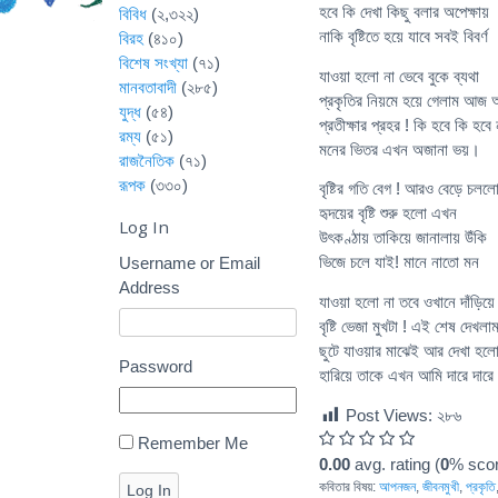
হবে কি দেখা কিছু বলার অপেক্ষায়
বিবিধ
(২,৩২২)
নাকি বৃষ্টিতে হয়ে যাবে সবই বিবর্ণ
বিরহ
(৪১০)
বিশেষ সংখ্যা
(৭১)
যাওয়া হলো না ভেবে বুকে ব্যথা
মানবতাবাদী
(২৮৫)
প্রকৃতির নিয়মে হয়ে গেলাম আজ
যুদ্ধ
(৫৪)
প্রতীক্ষার প্রহর ! কি হবে কি হবে 
রম্য
(৫১)
মনের ভিতর এখন অজানা ভয়।
রাজনৈতিক
(৭১)
রূপক
(৩৩০)
বৃষ্টির গতি বেগ ! আরও বেড়ে চলল
হৃদয়ের বৃষ্টি শুরু হলো এখন
Log In
উৎকণ্ঠায় তাকিয়ে জানালায় উঁকি
ভিজে চলে যাই! মানে নাতো মন
Username or Email
Address
যাওয়া হলো না তবে ওখানে দাঁড়িয়ে
বৃষ্টি ভেজা মুখটা ! এই শেষ দেখলাম
ছুটে যাওয়ার মাঝেই আর দেখা হলো
Password
হারিয়ে তাকে এখন আমি দারে দারে 
Post Views:
২৮৬
Remember Me
0.00
avg. rating (
0
% scor
কবিতার বিষয়:
আপনজন
,
জীবনমুখী
,
প্রকৃতি
Log In