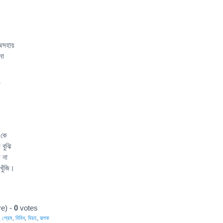
 অসহায়
না
ো
 কে
 বুঝি
 না
খুঁজি।
e) -
0
votes
,
প্রেম
,
বিবিধ
,
বিরহ
,
রূপক