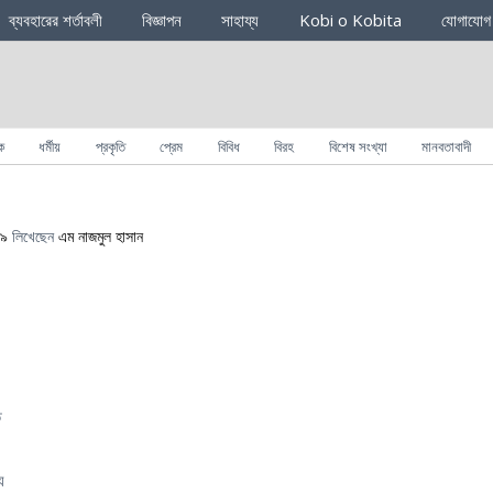
ব্যবহারের শর্তাবলী
বিজ্ঞাপন
সাহায্য
Kobi o Kobita
যোগাযোগ
ক
ধর্মীয়
প্রকৃতি
প্রেম
বিবিধ
বিরহ
বিশেষ সংখ্যা
মানবতাবাদী
১৯
লিখেছেন
এম নাজমুল হাসান
ত
য