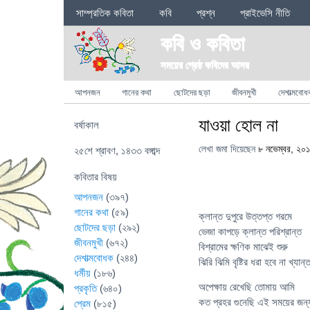
Sections
সাম্প্রতিক কবিতা
কবি
প্রশ্ন
প্রাইভেসি নীতি
কবি ও কবিতা
সময়ের শ্রেষ্ঠ কবিদের আসর
Categories
আপনজন
গানের কথা
ছোটদের ছড়া
জীবনমুখী
দেশাত্মবোধ
যাওয়া হোল না
বর্ষাকাল
লেখা জমা দিয়েছেন
৮ নভেম্বর, ২০
২৫শে শ্রাবণ, ১৪৩৩ বঙ্গাব্দ
কবিতার বিষয়
আপনজন
(৩৯৭)
গানের কথা
(৫৯)
ক্লান্ত দুপুরে উত্তপ্ত গরমে
ছোটদের ছড়া
(২৯২)
ভেজা কাপড়ে ক্লান্ত পরিশ্রান্ত
জীবনমুখী
(৬৭২)
বিশ্রামের ক্ষণিক মাঝেই শুরু
দেশাত্মবোধক
(২৪৪)
ঝিরি ঝিমি বৃষ্টির ধরা হবে না খ্যান্
ধর্মীয়
(১৮৬)
অপেক্ষায় রেখেছি তোমায় আমি
প্রকৃতি
(৬৪০)
কত প্রহর গুনেছি এই সময়ের জন্
প্রেম
(৮১৫)