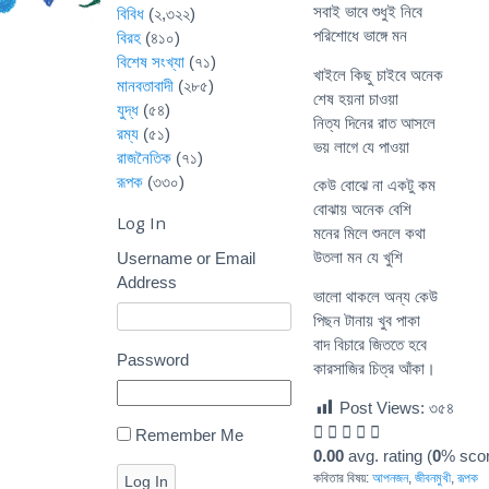
সবাই ভাবে শুধুই নিবে
বিবিধ
(২,৩২২)
পরিশোধে ভাঙ্গে মন
বিরহ
(৪১০)
বিশেষ সংখ্যা
(৭১)
খাইলে কিছু চাইবে অনেক
মানবতাবাদী
(২৮৫)
শেষ হয়না চাওয়া
যুদ্ধ
(৫৪)
নিত্য দিনের রাত আসলে
রম্য
(৫১)
ভয় লাগে যে পাওয়া
রাজনৈতিক
(৭১)
রূপক
(৩৩০)
কেউ বোঝে না একটু কম
বোঝায় অনেক বেশি
Log In
মনের মিলে শুনলে কথা
উতলা মন যে খুশি
Username or Email
Address
ভালো থাকলে অন্য কেউ
পিছন টানায় খুব পাকা
বাদ বিচারে জিততে হবে
Password
কারসাজির চিত্র আঁকা।
Post Views:
৩৫৪
Remember Me
0.00
avg. rating (
0
% scor
কবিতার বিষয়:
আপনজন
,
জীবনমুখী
,
রূপক
Log In