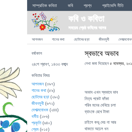
Sections
সাম্প্রতিক কবিতা
কবি
প্রশ্ন
প্রাইভেসি নীতি
কবি ও কবিতা
সময়ের শ্রেষ্ঠ কবিদের আসর
Categories
আপনজন
গানের কথা
ছোটদের ছড়া
জীবনমুখী
দেশাত্মবোধ
স্বভাবে অভাব
বর্ষাকাল
লেখা জমা দিয়েছেন
৫ নভেম্বর, ২০
২৪শে শ্রাবণ, ১৪৩৩ বঙ্গাব্দ
কবিতার বিষয়
আপনজন
(৩৯৭)
গানের কথা
(৫৯)
অভাব এখন স্বভাবে ভাব
ছোটদের ছড়া
(২৯২)
নিত্য পকেট ফাঁকা
জীবনমুখী
(৬৭২)
গরিব মনের দেখিয়ে চলা
দেশাত্মবোধক
(২৪৪)
ব্যাংকে রেখে টাকা
ধর্মীয়
(১৮৬)
চাইলে কভূ দেয় না আর
প্রকৃতি
(৬৪০)
থাকতে অঢেল ধন
প্রেম
(৮১৫)