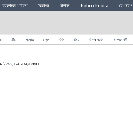
ব্যবহারের শর্তাবলী
বিজ্ঞাপন
সাহায্য
Kobi o Kobita
যোগাযোগ
ক
ধর্মীয়
প্রকৃতি
প্রেম
বিবিধ
বিরহ
বিশেষ সংখ্যা
মানবতাবাদী
১৯
লিখেছেন
এম নাজমুল হাসান