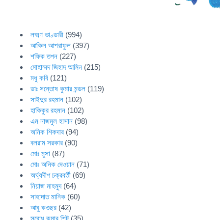
লক্ষ্মণ ভাণ্ডারী
(994)
আকিল আশরাফুল
(397)
শফিক তপন
(227)
মোহাম্মদ জিহাদ আমিন
(215)
মধু কবি
(121)
ডাঃ সন্তোষ কুমার মন্ডল
(119)
সাইদুর রহমান
(102)
হাকিকুর রহমান
(102)
এম নাজমুল হাসান
(98)
অনিক শিকদার
(94)
বলরাম সরকার
(90)
মোঃ মুসা
(87)
মোঃ অনিক দেওয়ান
(71)
অর্ঘ্যদীপ চক্রবর্তী
(69)
নিয়াজ মাহমুদ
(64)
সাহাদাত মানিক
(60)
আবু কওছর
(42)
সুবোধ কুমার শিট
(35)