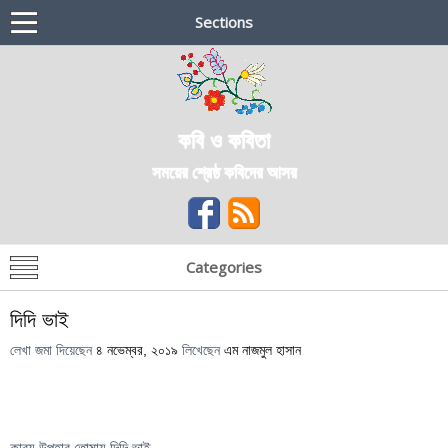
Sections
কবি ও কবিতা
সময়ের শ্রেষ্ঠ কবিদের আসর
Categories
দিদি ভাই
লেখা জমা দিয়েছেন
৪ নভেম্বর, ২০১৯
লিখেছেন
এম নাজমুল হাসান
কাব্য উপহার তোমায় দিদি ভাই