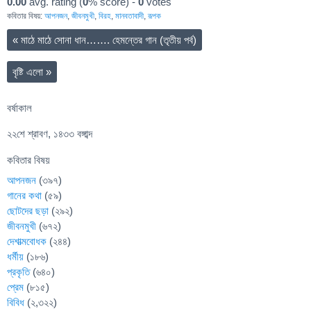
0.00
avg. rating (
0
% score) -
0
votes
কবিতার বিষয়:
আপনজন
,
জীবনমুখী
,
বিরহ
,
মানবতাবাদী
,
রূপক
«
মাঠে মাঠে সোনা ধান……. হেমন্তের গান (তৃতীয় পর্ব)
বৃষ্টি এলো
»
বর্ষাকাল
২২শে শ্রাবণ, ১৪৩৩ বঙ্গাব্দ
কবিতার বিষয়
আপনজন
(৩৯৭)
গানের কথা
(৫৯)
ছোটদের ছড়া
(২৯২)
জীবনমুখী
(৬৭২)
দেশাত্মবোধক
(২৪৪)
ধর্মীয়
(১৮৬)
প্রকৃতি
(৬৪০)
প্রেম
(৮১৫)
বিবিধ
(২,৩২২)