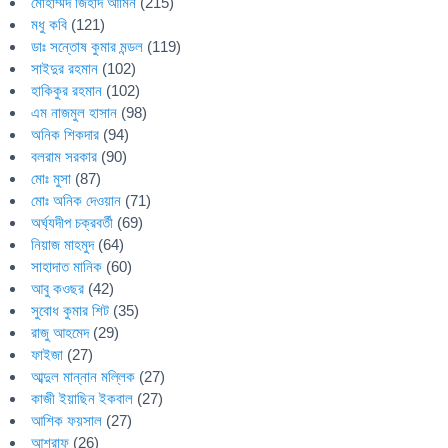
মোহাম্মদ জিহাদ আমিন
(215)
মধু কবি
(121)
ডাঃ সন্তোষ কুমার মন্ডল
(119)
সাইদুর রহমান
(102)
হাকিকুর রহমান
(102)
এম নাজমুল হাসান
(98)
অনিক শিকদার
(94)
বলরাম সরকার
(90)
মোঃ মুসা
(87)
মোঃ অনিক দেওয়ান
(71)
অর্ঘ্যদীপ চক্রবর্তী
(69)
নিয়াজ মাহমুদ
(64)
সাহাদাত মানিক
(60)
আবু কওছর
(42)
সুবোধ কুমার শিট
(35)
রাজু আহমেদ
(29)
ফাইজা
(27)
আব্দুল মান্নান মল্লিক
(27)
কাজী ইয়াছিন ইকবাল
(27)
আশিক ফয়সাল
(27)
আশরাফ
(26)