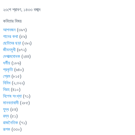
২৩শে শ্রাবণ, ১৪৩৩ বঙ্গাব্দ
কবিতার বিষয়
আপনজন
(৩৯৭)
গানের কথা
(৫৯)
ছোটদের ছড়া
(২৯২)
জীবনমুখী
(৬৭২)
দেশাত্মবোধক
(২৪৪)
ধর্মীয়
(১৮৬)
প্রকৃতি
(৬৪০)
প্রেম
(৮১৫)
বিবিধ
(২,৩২২)
বিরহ
(৪১০)
বিশেষ সংখ্যা
(৭১)
মানবতাবাদী
(২৮৫)
যুদ্ধ
(৫৪)
রম্য
(৫১)
রাজনৈতিক
(৭১)
রূপক
(৩৩০)