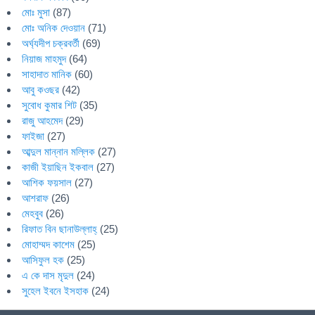
মোঃ মুসা
(87)
মোঃ অনিক দেওয়ান
(71)
অর্ঘ্যদীপ চক্রবর্তী
(69)
নিয়াজ মাহমুদ
(64)
সাহাদাত মানিক
(60)
আবু কওছর
(42)
সুবোধ কুমার শিট
(35)
রাজু আহমেদ
(29)
ফাইজা
(27)
আব্দুল মান্নান মল্লিক
(27)
কাজী ইয়াছিন ইকবাল
(27)
আশিক ফয়সাল
(27)
আশরাফ
(26)
মেহবুব
(26)
রিফাত বিন ছানাউল্লাহ্
(25)
মোহাম্মদ কাশেম
(25)
আসিফুল হক
(25)
এ কে দাস মৃদুল
(24)
সুহেল ইবনে ইসহাক
(24)